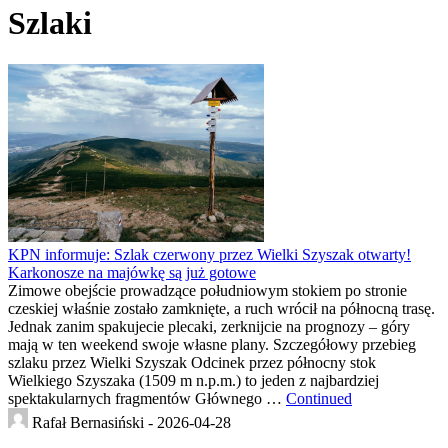
Szlaki
KPN informuje: Szlak czerwony przez Wielki Szyszak otwarty!
Karkonosze na majówkę są już gotowe
Zimowe obejście prowadzące południowym stokiem po stronie
czeskiej właśnie zostało zamknięte, a ruch wrócił na północną trasę.
Jednak zanim spakujecie plecaki, zerknijcie na prognozy – góry
mają w ten weekend swoje własne plany. Szczegółowy przebieg
szlaku przez Wielki Szyszak Odcinek przez północny stok
Wielkiego Szyszaka (1509 m n.p.m.) to jeden z najbardziej
spektakularnych fragmentów Głównego …
Continued
Rafał Bernasiński -
2026-04-28