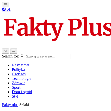
Search for:
Nasz temat
Polityka
Gwiazdy
Technologie
Zdrowie
Sport
Dom i ogród
Styl
Fakty plus
Szlaki