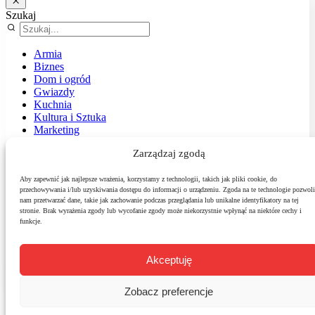
Szukaj
Armia
Biznes
Dom i ogród
Gwiazdy
Kuchnia
Kultura i Sztuka
Marketing
Muzyka
Zarządzaj zgodą
Nasz temat
News
Podróże
Aby zapewnić jak najlepsze wrażenia, korzystamy z technologii, takich jak pliki cookie, do
przechowywania i/lub uzyskiwania dostępu do informacji o urządzeniu. Zgoda na te technologie pozwoli
Polityka
nam przetwarzać dane, takie jak zachowanie podczas przeglądania lub unikalne identyfikatory na tej
Sport
stronie. Brak wyrażenia zgody lub wycofanie zgody może niekorzystnie wpłynąć na niektóre cechy i
Środowisko
funkcje.
Styl
Technologie
Zdrowie
Akceptuję
Zobacz preferencje