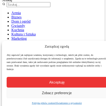
Armia
Biznes
Dom i ogród
Gwiazdy
Kuchnia
Kultura i Sztuka
Marketing
Muzyka
Zarządzaj zgodą
Nasz temat
News
Podróże
Aby zapewnić jak najlepsze wrażenia, korzystamy z technologii, takich jak pliki cookie, do
przechowywania i/lub uzyskiwania dostępu do informacji o urządzeniu. Zgoda na te technologie pozwoli
Polityka
nam przetwarzać dane, takie jak zachowanie podczas przeglądania lub unikalne identyfikatory na tej
Sport
stronie. Brak wyrażenia zgody lub wycofanie zgody może niekorzystnie wpłynąć na niektóre cechy i
Środowisko
funkcje.
Styl
Technologie
Zdrowie
Akceptuję
Zobacz preferencje
Polityka plików cookies
Oświadczenie o prywatności