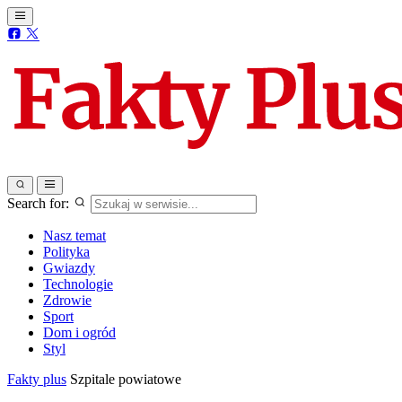
Search for:
Nasz temat
Polityka
Gwiazdy
Technologie
Zdrowie
Sport
Dom i ogród
Styl
Fakty plus
Szpitale powiatowe