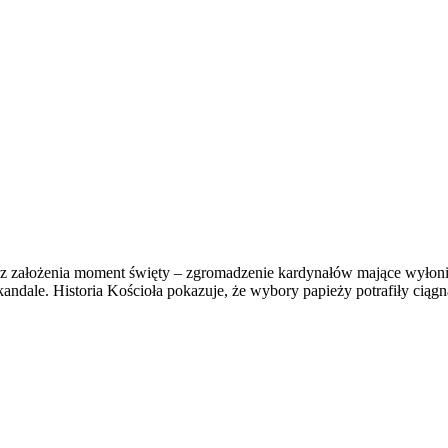
o z założenia moment święty – zgromadzenie kardynałów mające wyło
skandale. Historia Kościoła pokazuje, że wybory papieży potrafiły ci