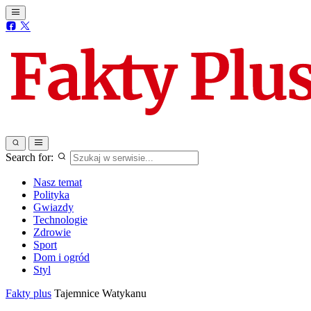
Search for:
Nasz temat
Polityka
Gwiazdy
Technologie
Zdrowie
Sport
Dom i ogród
Styl
Fakty plus
Tajemnice Watykanu