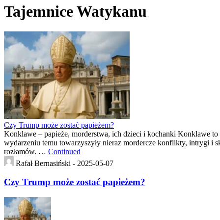
Tajemnice Watykanu
Czy Trump może zostać papieżem?
Konklawe – papieże, morderstwa, ich dzieci i kochanki Konklawe t
wydarzeniu temu towarzyszyły nieraz mordercze konflikty, intrygi i 
rozłamów. …
Continued
Rafał Bernasiński -
2025-05-07
Czy Trump może zostać papieżem?