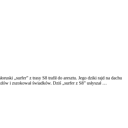
ski „surfer” z trasy S8 trafił do aresztu. Jego dziki rajd na dachu
azdów i zszokował świadków. Dziś „surfer z S8” usłyszał …