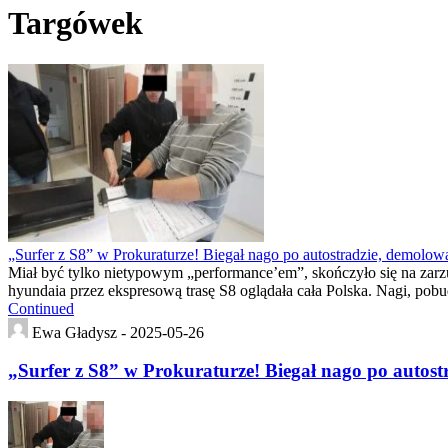
Targówek
„Surfer z S8” w Prokuraturze! Biegał nago po autostradzie, demolował
Miał być tylko nietypowym „performance’em”, skończyło się na zarzuta
hyundaia przez ekspresową trasę S8 oglądała cała Polska. Nagi, pob
Continued
Ewa Gładysz -
2025-05-26
„Surfer z S8” w Prokuraturze! Biegał nago po autostr