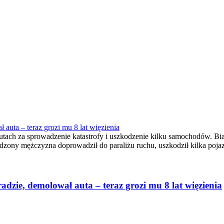
 auta – teraz grozi mu 8 lat więzienia
ch za sprowadzenie katastrofy i uszkodzenie kilku samochodów. Białoru
udzony mężczyzna doprowadził do paraliżu ruchu, uszkodził kilka poj
adzie, demolował auta – teraz grozi mu 8 lat więzienia