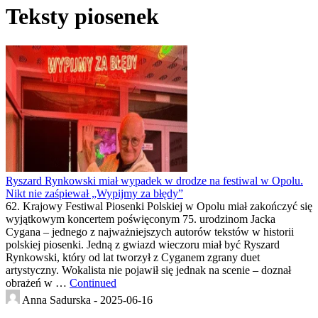
Teksty piosenek
Ryszard Rynkowski miał wypadek w drodze na festiwal w Opolu.
Nikt nie zaśpiewał „Wypijmy za błędy”
62. Krajowy Festiwal Piosenki Polskiej w Opolu miał zakończyć się
wyjątkowym koncertem poświęconym 75. urodzinom Jacka
Cygana – jednego z najważniejszych autorów tekstów w historii
polskiej piosenki. Jedną z gwiazd wieczoru miał być Ryszard
Rynkowski, który od lat tworzył z Cyganem zgrany duet
artystyczny. Wokalista nie pojawił się jednak na scenie – doznał
obrażeń w …
Continued
Anna Sadurska -
2025-06-16