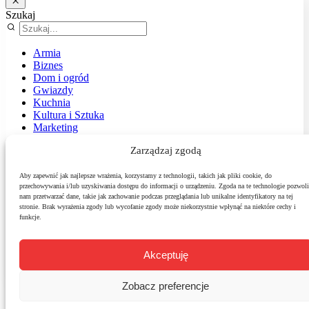
Szukaj
Armia
Biznes
Dom i ogród
Gwiazdy
Kuchnia
Kultura i Sztuka
Marketing
Muzyka
Zarządzaj zgodą
Nasz temat
News
Podróże
Aby zapewnić jak najlepsze wrażenia, korzystamy z technologii, takich jak pliki cookie, do
przechowywania i/lub uzyskiwania dostępu do informacji o urządzeniu. Zgoda na te technologie pozwoli
Polityka
nam przetwarzać dane, takie jak zachowanie podczas przeglądania lub unikalne identyfikatory na tej
Sport
stronie. Brak wyrażenia zgody lub wycofanie zgody może niekorzystnie wpłynąć na niektóre cechy i
Środowisko
funkcje.
Styl
Technologie
Zdrowie
Akceptuję
Zobacz preferencje