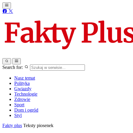
Search for:
Nasz temat
Polityka
Gwiazdy
Technologie
Zdrowie
Sport
Dom i ogród
Styl
Fakty plus
Teksty piosenek