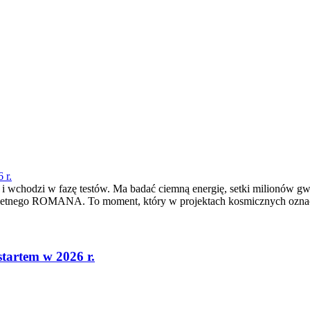
 r.
hodzi w fazę testów. Ma badać ciemną energię, setki milionów gwiazd
nego ROMANA. To moment, który w projektach kosmicznych oznacza, ż
tartem w 2026 r.