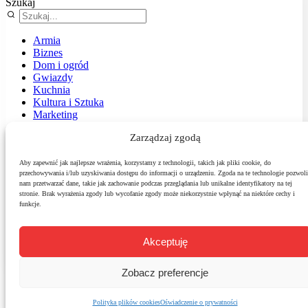
Szukaj
Armia
Biznes
Dom i ogród
Gwiazdy
Kuchnia
Kultura i Sztuka
Marketing
Muzyka
Zarządzaj zgodą
Nasz temat
News
Podróże
Aby zapewnić jak najlepsze wrażenia, korzystamy z technologii, takich jak pliki cookie, do
przechowywania i/lub uzyskiwania dostępu do informacji o urządzeniu. Zgoda na te technologie pozwoli
Polityka
nam przetwarzać dane, takie jak zachowanie podczas przeglądania lub unikalne identyfikatory na tej
Sport
stronie. Brak wyrażenia zgody lub wycofanie zgody może niekorzystnie wpłynąć na niektóre cechy i
Środowisko
funkcje.
Styl
Technologie
Zdrowie
Akceptuję
Zobacz preferencje
Polityka plików cookies
Oświadczenie o prywatności