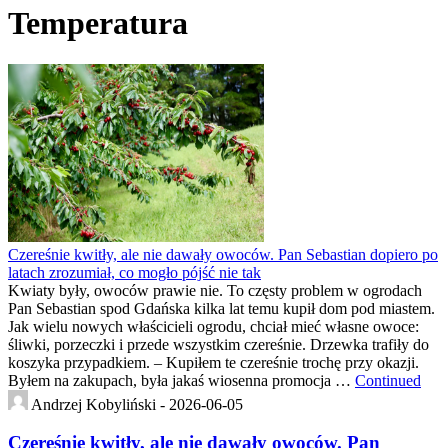
Temperatura
Czereśnie kwitły, ale nie dawały owoców. Pan Sebastian dopiero po
latach zrozumiał, co mogło pójść nie tak
Kwiaty były, owoców prawie nie. To częsty problem w ogrodach
Pan Sebastian spod Gdańska kilka lat temu kupił dom pod miastem.
Jak wielu nowych właścicieli ogrodu, chciał mieć własne owoce:
śliwki, porzeczki i przede wszystkim czereśnie. Drzewka trafiły do
koszyka przypadkiem. – Kupiłem te czereśnie trochę przy okazji.
Byłem na zakupach, była jakaś wiosenna promocja …
Continued
Andrzej Kobyliński -
2026-06-05
Czereśnie kwitły, ale nie dawały owoców. Pan