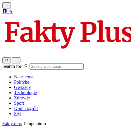
Search for:
Nasz temat
Polityka
Gwiazdy
Technologie
Zdrowie
Sport
Dom i ogród
Styl
Fakty plus
Temperatura