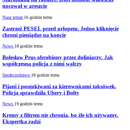
nocował w areszcie
Nasz temat
16 godzin temu
Zastrzeż PESEL przed urlopem. Jedno kliknięcie
chroni pieniądze na koncie
News
18 godzin temu
Bolesław Prus obrobiony przez doliniarzy. Jak
współczesna policja z nimi walczy
Społeczeństwo
18 godzin temu
Pijani i poszukiwani za kierownicami taksówek.
Policja sprawdziła Ubery i Bolty
News
19 godzin temu
Kremy z filtrem nie chronią, bo źle ich używamy.
Ekspertka radzi