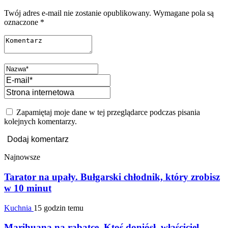
Twój adres e-mail nie zostanie opublikowany.
Wymagane pola są
oznaczone
*
Zapamiętaj moje dane w tej przeglądarce podczas pisania
kolejnych komentarzy.
Najnowsze
Tarator na upały. Bułgarski chłodnik, który zrobisz
w 10 minut
Kuchnia
15 godzin temu
Marihuana na rabatce. Ktoś doniósł, właściciel