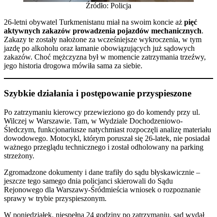
Źródło: Policja
26-letni obywatel Turkmenistanu miał na swoim koncie aż
pięć
aktywnych zakazów prowadzenia pojazdów mechanicznych
.
Zakazy te zostały nałożone za wcześniejsze wykroczenia, w tym
jazdę po alkoholu oraz łamanie obowiązujących już sądowych
zakazów. Choć mężczyzna był w momencie zatrzymania trzeźwy,
jego historia drogowa mówiła sama za siebie.
Szybkie działania i postępowanie przyspieszone
Po zatrzymaniu kierowcy przewieziono go do komendy przy ul.
Wilczej w Warszawie. Tam, w Wydziale Dochodzeniowo-
Śledczym, funkcjonariusze natychmiast rozpoczęli analizę materiału
dowodowego. Motocykl, którym poruszał się 26-latek, nie posiadał
ważnego przeglądu technicznego i został odholowany na parking
strzeżony.
Zgromadzone dokumenty i dane trafiły do sądu błyskawicznie –
jeszcze tego samego dnia policjanci skierowali do Sądu
Rejonowego dla Warszawy-Śródmieścia wniosek o rozpoznanie
sprawy w trybie przyspieszonym.
W poniedziałek, niespełna 24 godziny po zatrzymaniu, sąd wydał