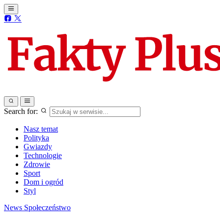
Search for:
Nasz temat
Polityka
Gwiazdy
Technologie
Zdrowie
Sport
Dom i ogród
Styl
News
Społeczeństwo