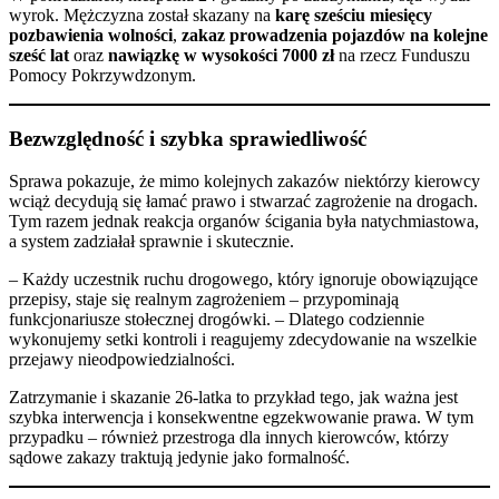
wyrok. Mężczyzna został skazany na
karę sześciu miesięcy
pozbawienia wolności
,
zakaz prowadzenia pojazdów na kolejne
sześć lat
oraz
nawiązkę w wysokości 7000 zł
na rzecz Funduszu
Pomocy Pokrzywdzonym.
Bezwzględność i szybka sprawiedliwość
Sprawa pokazuje, że mimo kolejnych zakazów niektórzy kierowcy
wciąż decydują się łamać prawo i stwarzać zagrożenie na drogach.
Tym razem jednak reakcja organów ścigania była natychmiastowa,
a system zadziałał sprawnie i skutecznie.
– Każdy uczestnik ruchu drogowego, który ignoruje obowiązujące
przepisy, staje się realnym zagrożeniem – przypominają
funkcjonariusze stołecznej drogówki. – Dlatego codziennie
wykonujemy setki kontroli i reagujemy zdecydowanie na wszelkie
przejawy nieodpowiedzialności.
Zatrzymanie i skazanie 26-latka to przykład tego, jak ważna jest
szybka interwencja i konsekwentne egzekwowanie prawa. W tym
przypadku – również przestroga dla innych kierowców, którzy
sądowe zakazy traktują jedynie jako formalność.