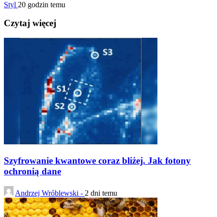
Styl
20 godzin temu
Czytaj więcej
Szyfrowanie kwantowe coraz bliżej. Jak fotony
ochronią dane
Andrzej Wróblewski -
2 dni temu