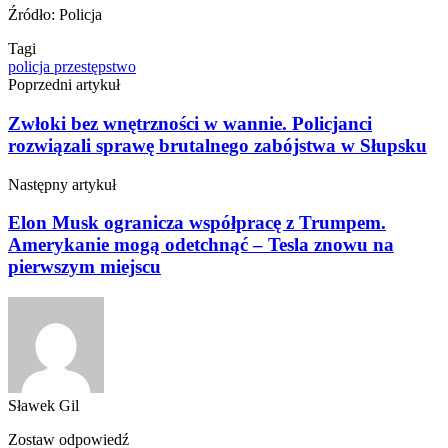
Źródło: Policja
Tagi
policja
przestępstwo
Poprzedni artykuł
Zwłoki bez wnętrzności w wannie. Policjanci
rozwiązali sprawę brutalnego zabójstwa w Słupsku
Następny artykuł
Elon Musk ogranicza współpracę z Trumpem.
Amerykanie mogą odetchnąć – Tesla znowu na
pierwszym miejscu
Sławek Gil
Zostaw odpowiedź