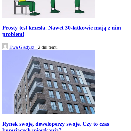
Prosty test krzesła. Nawet 30-latkowie mają z nim
problem!
Ewa Gładysz -
2 dni temu
Rynek swoje, deweloperzy swoje. Czy to czas
kupujących mieszkania?