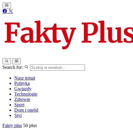
Search for:
Nasz temat
Polityka
Gwiazdy
Technologie
Zdrowie
Sport
Dom i ogród
Styl
Fakty plus
50 plus