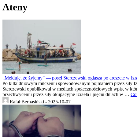
Ateny
„Melduję, że żyjemy” — poseł Sterczewski ogłasza po areszcie w Izr
Po kilkudniowym milczeniu spowodowanym pojmaniem przez siły Izrae
Sterczewski opublikował w mediach społecznościowych wpis, w który
przechwyceniu przez siły okupacyjne Izraela i pięciu dniach w …
Co
Rafał Bernasiński -
2025-10-07