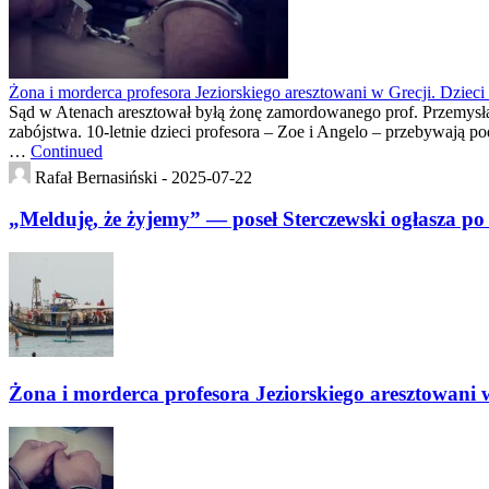
Żona i morderca profesora Jeziorskiego aresztowani w Grecji. Dzieci 
Sąd w Atenach aresztował byłą żonę zamordowanego prof. Przemysława
zabójstwa. 10-letnie dzieci profesora – Zoe i Angelo – przebywają po
…
Continued
Rafał Bernasiński -
2025-07-22
„Melduję, że żyjemy” — poseł Sterczewski ogłasza po 
Żona i morderca profesora Jeziorskiego aresztowani w