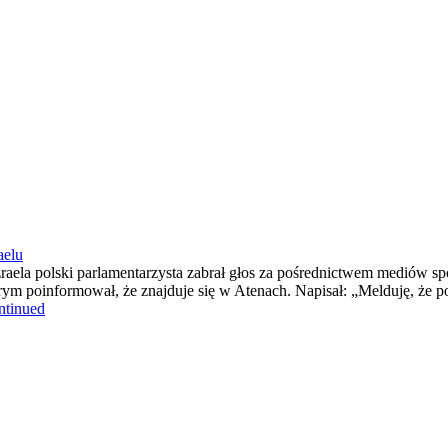
aelu
la polski parlamentarzysta zabrał głos za pośrednictwem mediów spo
m poinformował, że znajduje się w Atenach. Napisał: „Melduję, że p
ntinued