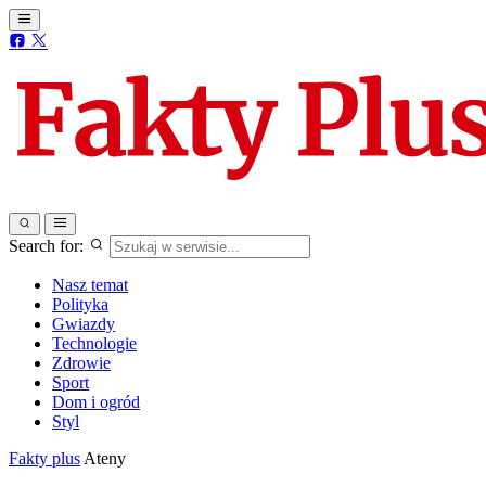
Search for:
Nasz temat
Polityka
Gwiazdy
Technologie
Zdrowie
Sport
Dom i ogród
Styl
Fakty plus
Ateny