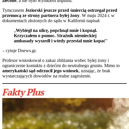
zlecone
, a nie było wynikiem impulsu.
Tymczasem
Jeziorski jeszcze przed śmiercią ostrzegał przed
przemocą ze strony partnera byłej żony
. W maju 2024 r. w
dokumentach złożonych do sądu w Kalifornii napisał:
„
Wybiegł na ulicę, popchnął mnie i kopnął.
Krzyczałem o pomoc. Strażnik niemieckiej
ambasady wyszedł i wtedy przestał mnie kopać
”
– cytuje
Dnews.gr
.
Profesor wnioskował o zakaz zbliżania wobec byłej żony i
ograniczenie kontaktu z dziećmi do neutralnego gruntu. Mimo to
amerykański sąd odrzucił jego wniosek
, uznając, że brak
wystarczających dowodów na realne zagrożenie.