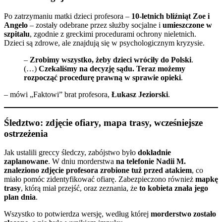
Po zatrzymaniu matki dzieci profesora –
10-letnich bliźniąt Zoe i
Angelo
– zostały odebrane przez służby socjalne i
umieszczone w
szpitalu
, zgodnie z greckimi procedurami ochrony nieletnich.
Dzieci są zdrowe, ale znajdują się w psychologicznym kryzysie.
–
Zrobimy wszystko, żeby dzieci wróciły do Polski
.
(…)
Czekaliśmy na decyzję sądu. Teraz możemy
rozpocząć procedurę prawną w sprawie opieki
.
– mówi „Faktowi” brat profesora,
Łukasz Jeziorski
.
Śledztwo: zdjęcie ofiary, mapa trasy, wcześniejsze
ostrzeżenia
Jak ustalili greccy śledczy, zabójstwo było
dokładnie
zaplanowane
. W dniu morderstwa
na telefonie Nadii M.
znaleziono zdjęcie profesora zrobione tuż przed atakiem
, co
miało pomóc zidentyfikować ofiarę. Zabezpieczono również
mapkę
trasy
, którą miał przejść, oraz zeznania, że
to kobieta znała jego
plan dnia
.
Wszystko to potwierdza wersję, według której
morderstwo zostało