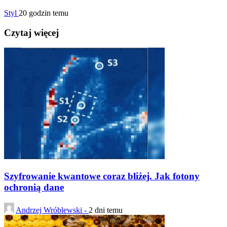
Styl
20 godzin temu
Czytaj więcej
Szyfrowanie kwantowe coraz bliżej. Jak fotony
ochronią dane
Andrzej Wróblewski -
2 dni temu