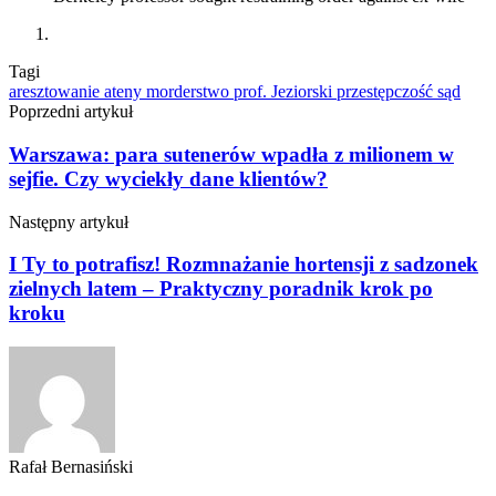
Tagi
aresztowanie
ateny
morderstwo
prof. Jeziorski
przestępczość
sąd
Poprzedni artykuł
Warszawa: para sutenerów wpadła z milionem w
sejfie. Czy wyciekły dane klientów?
Następny artykuł
I Ty to potrafisz! Rozmnażanie hortensji z sadzonek
zielnych latem – Praktyczny poradnik krok po
kroku
Rafał Bernasiński