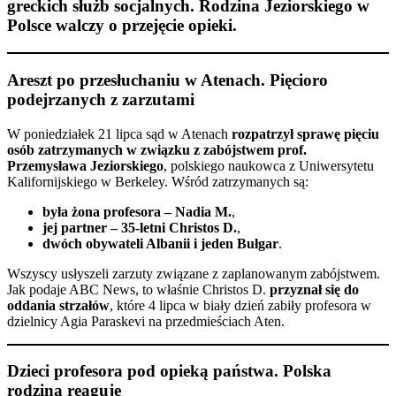
greckich służb socjalnych. Rodzina Jeziorskiego w
Polsce walczy o przejęcie opieki.
Areszt po przesłuchaniu w Atenach. Pięcioro
podejrzanych z zarzutami
W poniedziałek 21 lipca sąd w Atenach
rozpatrzył sprawę pięciu
osób zatrzymanych w związku z zabójstwem prof.
Przemysława Jeziorskiego
, polskiego naukowca z Uniwersytetu
Kalifornijskiego w Berkeley. Wśród zatrzymanych są:
była żona profesora – Nadia M.
,
jej partner – 35-letni Christos D.
,
dwóch obywateli Albanii i jeden Bułgar
.
Wszyscy usłyszeli zarzuty związane z zaplanowanym zabójstwem.
Jak podaje
ABC News
, to właśnie Christos D.
przyznał się do
oddania strzałów
, które 4 lipca w biały dzień zabiły profesora w
dzielnicy Agia Paraskevi na przedmieściach Aten.
Dzieci profesora pod opieką państwa. Polska
rodzina reaguje