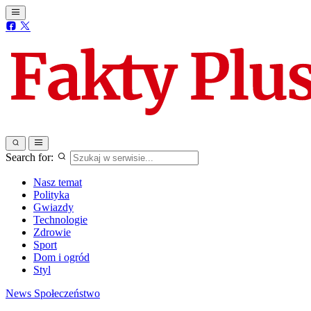
Search for:
Nasz temat
Polityka
Gwiazdy
Technologie
Zdrowie
Sport
Dom i ogród
Styl
News
Społeczeństwo