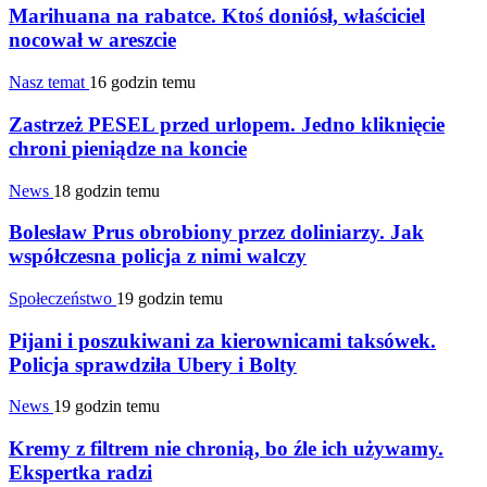
Marihuana na rabatce. Ktoś doniósł, właściciel
nocował w areszcie
Nasz temat
16 godzin temu
Zastrzeż PESEL przed urlopem. Jedno kliknięcie
chroni pieniądze na koncie
News
18 godzin temu
Bolesław Prus obrobiony przez doliniarzy. Jak
współczesna policja z nimi walczy
Społeczeństwo
19 godzin temu
Pijani i poszukiwani za kierownicami taksówek.
Policja sprawdziła Ubery i Bolty
News
19 godzin temu
Kremy z filtrem nie chronią, bo źle ich używamy.
Ekspertka radzi