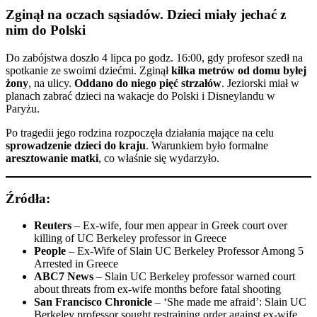
Zginął na oczach sąsiadów. Dzieci miały jechać z
nim do Polski
Do zabójstwa doszło 4 lipca po godz. 16:00, gdy profesor szedł na
spotkanie ze swoimi dziećmi. Zginął
kilka metrów od domu byłej
żony
, na ulicy.
Oddano do niego pięć strzałów
. Jeziorski miał w
planach zabrać dzieci na wakacje do Polski i Disneylandu w
Paryżu.
Po tragedii jego rodzina rozpoczęła działania mające na celu
sprowadzenie dzieci do kraju
. Warunkiem było formalne
aresztowanie matki
, co właśnie się wydarzyło.
Źródła:
Reuters
–
Ex-wife, four men appear in Greek court over
killing of UC Berkeley professor in Greece
People
–
Ex-Wife of Slain UC Berkeley Professor Among 5
Arrested in Greece
ABC7 News
–
Slain UC Berkeley professor warned court
about threats from ex-wife months before fatal shooting
San Francisco Chronicle
–
‘She made me afraid’: Slain UC
Berkeley professor sought restraining order against ex-wife