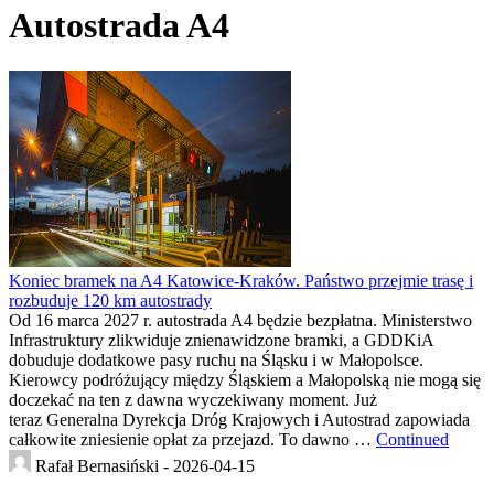
Autostrada A4
Koniec bramek na A4 Katowice-Kraków. Państwo przejmie trasę i
rozbuduje 120 km autostrady
Od 16 marca 2027 r. autostrada A4 będzie bezpłatna. Ministerstwo
Infrastruktury zlikwiduje znienawidzone bramki, a GDDKiA
dobuduje dodatkowe pasy ruchu na Śląsku i w Małopolsce.
Kierowcy podróżujący między Śląskiem a Małopolską nie mogą się
doczekać na ten z dawna wyczekiwany moment. Już
teraz Generalna Dyrekcja Dróg Krajowych i Autostrad zapowiada
całkowite zniesienie opłat za przejazd. To dawno …
Continued
Rafał Bernasiński -
2026-04-15