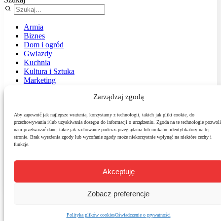
Armia
Biznes
Dom i ogród
Gwiazdy
Kuchnia
Kultura i Sztuka
Marketing
Muzyka
Zarządzaj zgodą
Nasz temat
News
Podróże
Aby zapewnić jak najlepsze wrażenia, korzystamy z technologii, takich jak pliki cookie, do
przechowywania i/lub uzyskiwania dostępu do informacji o urządzeniu. Zgoda na te technologie pozwoli
Polityka
nam przetwarzać dane, takie jak zachowanie podczas przeglądania lub unikalne identyfikatory na tej
Sport
stronie. Brak wyrażenia zgody lub wycofanie zgody może niekorzystnie wpłynąć na niektóre cechy i
Środowisko
funkcje.
Styl
Technologie
Zdrowie
Akceptuję
Zobacz preferencje
Polityka plików cookies
Oświadczenie o prywatności