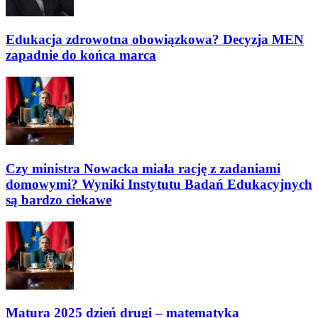
Edukacja zdrowotna obowiązkowa? Decyzja MEN
zapadnie do końca marca
Czy ministra Nowacka miała rację z zadaniami
domowymi? Wyniki Instytutu Badań Edukacyjnych
są bardzo ciekawe
Matura 2025 dzień drugi – matematyka