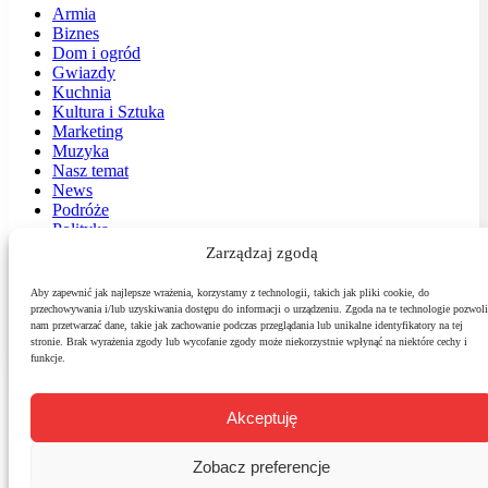
Armia
Biznes
Dom i ogród
Gwiazdy
Kuchnia
Kultura i Sztuka
Marketing
Muzyka
Nasz temat
News
Podróże
Polityka
Sport
Zarządzaj zgodą
Środowisko
Styl
Aby zapewnić jak najlepsze wrażenia, korzystamy z technologii, takich jak pliki cookie, do
Technologie
przechowywania i/lub uzyskiwania dostępu do informacji o urządzeniu. Zgoda na te technologie pozwoli
Zdrowie
nam przetwarzać dane, takie jak zachowanie podczas przeglądania lub unikalne identyfikatory na tej
stronie. Brak wyrażenia zgody lub wycofanie zgody może niekorzystnie wpłynąć na niektóre cechy i
funkcje.
Akceptuję
Zobacz preferencje