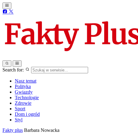
Search for:
Nasz temat
Polityka
Gwiazdy
Technologie
Zdrowie
Sport
Dom i ogród
Styl
Fakty plus
Barbara Nowacka