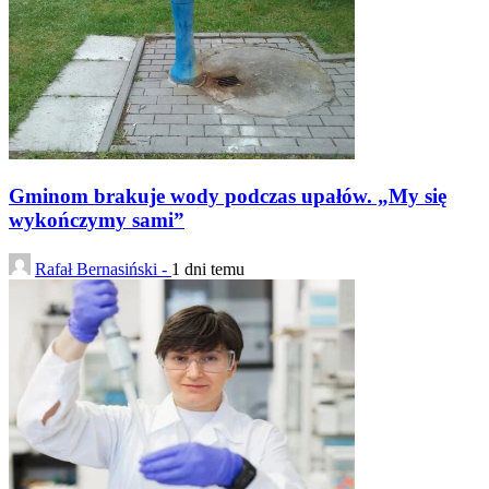
Gminom brakuje wody podczas upałów. „My się
wykończymy sami”
Rafał Bernasiński -
1 dni temu