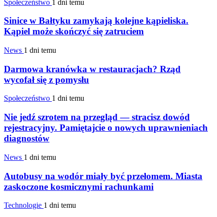
Społeczeństwo
1 dni temu
Sinice w Bałtyku zamykają kolejne kąpieliska.
Kąpiel może skończyć się zatruciem
News
1 dni temu
Darmowa kranówka w restauracjach? Rząd
wycofał się z pomysłu
Społeczeństwo
1 dni temu
Nie jedź szrotem na przegląd — stracisz dowód
rejestracyjny. Pamiętajcie o nowych uprawnieniach
diagnostów
News
1 dni temu
Autobusy na wodór miały być przełomem. Miasta
zaskoczone kosmicznymi rachunkami
Technologie
1 dni temu