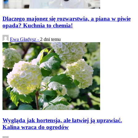
Dlaczego majonez się rozwarstwia, a piana w piwie
opada? Kuchnia to chemia!
Ewa Gładysz -
2 dni temu
Wygląda jak hortensja, ale łatwiej ją uprawiać.
Kalina wraca do ogrodów