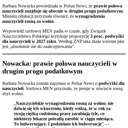
Barbara Nowacka powiedziała w Polsat News, że
prawie połowa
nauczycieli znajduje się obecnie w drugim progu podatkowym
.
Ministra edukacji przyznała również, że
wynagrodzenia
nauczycieli rosną za wolno
.
Wypowiedź szefowej MEN padła w czasie, gdy Związek
Nauczycielstwa Polskiego krytykuje propozycję
3 proc. podwyżki
dla nauczycieli w 2027 roku
. Według ZNP taka skala wzrostu płac
jest „absolutnie nie do zaakceptowania”.
Nowacka: prawie połowa nauczycieli w
drugim progu podatkowym
Barbara Nowacka została zapytana w Polsat News o
podwyżki dla
nauczycieli
. Szefowa MEN przyznała, że pensje w oświacie rosną
zbyt wolno.
„
Nauczycielskie wynagrodzenia rosną za wolno; nie
dziwię się ich wkurzeniu, kiedy widzą, że w rok za
swoją ciężką codzienną pracę zarabiają tyle, co
niektórzy lekarze potrafią zarobić w ciągu miesiąca.
To bulwersujące. I podzielam ich bulwersację
” —