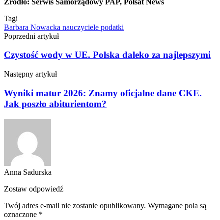
Źródło: Serwis Samorządowy PAP, Polsat News
Tagi
Barbara Nowacka
nauczyciele
podatki
Poprzedni artykuł
Czystość wody w UE. Polska daleko za najlepszymi
Następny artykuł
Wyniki matur 2026: Znamy oficjalne dane CKE.
Jak poszło abiturientom?
Anna Sadurska
Zostaw odpowiedź
Twój adres e-mail nie zostanie opublikowany.
Wymagane pola są
oznaczone
*