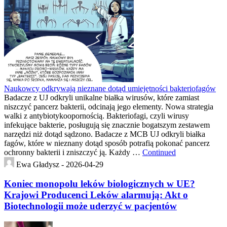
Naukowcy odkrywają nieznane dotąd umiejętności bakteriofagów
Badacze z UJ odkryli unikalne białka wirusów, które zamiast
niszczyć pancerz bakterii, odcinają jego elementy. Nowa strategia
walki z antybiotykoopornością. Bakteriofagi, czyli wirusy
infekujące bakterie, posługują się znacznie bogatszym zestawem
narzędzi niż dotąd sądzono. Badacze z MCB UJ odkryli białka
fagów, które w nieznany dotąd sposób potrafią pokonać pancerz
ochronny bakterii i zniszczyć ją. Każdy …
Continued
Ewa Gładysz -
2026-04-29
Koniec monopolu leków biologicznych w UE?
Krajowi Producenci Leków alarmują: Akt o
Biotechnologii może uderzyć w pacjentów