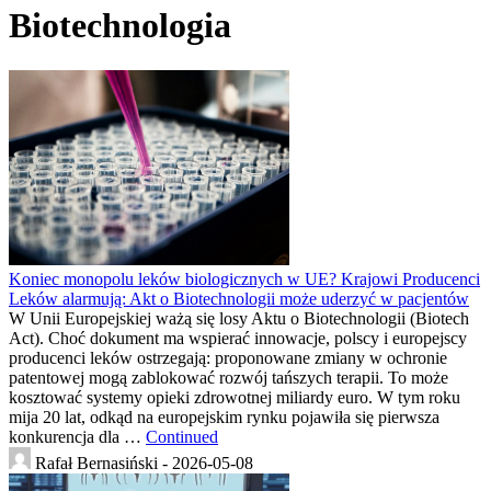
Biotechnologia
Koniec monopolu leków biologicznych w UE? Krajowi Producenci
Leków alarmują: Akt o Biotechnologii może uderzyć w pacjentów
W Unii Europejskiej ważą się losy Aktu o Biotechnologii (Biotech
Act). Choć dokument ma wspierać innowacje, polscy i europejscy
producenci leków ostrzegają: proponowane zmiany w ochronie
patentowej mogą zablokować rozwój tańszych terapii. To może
kosztować systemy opieki zdrowotnej miliardy euro. W tym roku
mija 20 lat, odkąd na europejskim rynku pojawiła się pierwsza
konkurencja dla …
Continued
Rafał Bernasiński -
2026-05-08