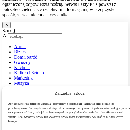
ograniczoną odpowiedzialnością. Serwis Fakty Plus powstał z
potrzeby dzielenia się rzetelnymi informacjami, w przejrzysty
sposób, z szacunkiem dla czytelnika.
Szukaj
Armia
Biznes
Dom i ogród
Gwiazdy
Kuchnia
Kultura i Sztuka
Marketing
Muzyka
Nasz temat
Zarządzaj zgodą
News
Podróże
Polityka
Aby zapewnić jak najlepsze wrażenia, korzystamy z technologii, takich jak pliki cookie, do
przechowywania i/lub uzyskiwania dostępu do informacji o urządzeniu. Zgoda na te technologie pozwoli
Sport
nam przetwarzać dane, takie jak zachowanie podczas przeglądania lub unikalne identyfikatory na tej
Środowisko
stronie. Brak wyrażenia zgody lub wycofanie zgody może niekorzystnie wpłynąć na niektóre cechy i
Styl
funkcje.
Technologie