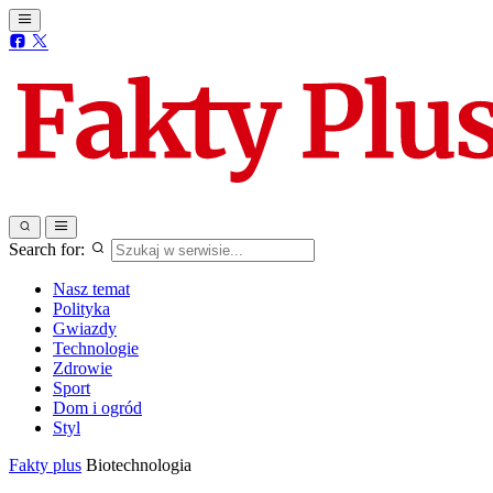
Search for:
Nasz temat
Polityka
Gwiazdy
Technologie
Zdrowie
Sport
Dom i ogród
Styl
Fakty plus
Biotechnologia