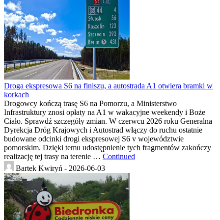
Droga ekspresowa S6 na finiszu, a autostrada A1 otwiera bramki w
korkach
Drogowcy kończą trasę S6 na Pomorzu, a Ministerstwo
Infrastruktury znosi opłaty na A1 w wakacyjne weekendy i Boże
Ciało. Sprawdź szczegóły zmian. W czerwcu 2026 roku Generalna
Dyrekcja Dróg Krajowych i Autostrad włączy do ruchu ostatnie
budowane odcinki drogi ekspresowej S6 v województwie
pomorskim. Dzięki temu udostępnienie tych fragmentów zakończy
realizację tej trasy na terenie …
Continued
Bartek Kwiryń -
2026-06-03