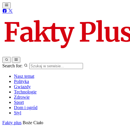
Search for:
Nasz temat
Polityka
Gwiazdy
Technologie
Zdrowie
Sport
Dom i ogród
Styl
Fakty plus
Boże Ciało