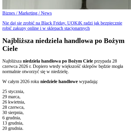
Biznes / Marketing / News
Nie daj się zrobić na Black Friday. UOKiK radzi jak bezpiecznie
robić zakupy online i w sklepach stacjonarnych
Najbliższa niedziela handlowa po Bożym
Ciele
Najbliższa
niedziela handlowa po Bożym Ciele
przypada 28
czerwca 2026 r. Dopiero wtedy większość sklepów będzie mogła
normalnie otworzyć się w niedzielę.
W całym 2026 roku
niedziele handlowe
wypadają:
25 stycznia,
29 marca,
26 kwietnia,
28 czerwca,
30 sierpnia,
6 grudnia,
13 grudnia,
20 grudnia.