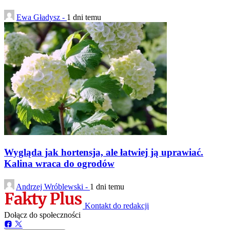
Ewa Gładysz -
1 dni temu
Wygląda jak hortensja, ale łatwiej ją uprawiać.
Kalina wraca do ogrodów
Andrzej Wróblewski -
1 dni temu
Kontakt do redakcji
Dołącz do społeczności