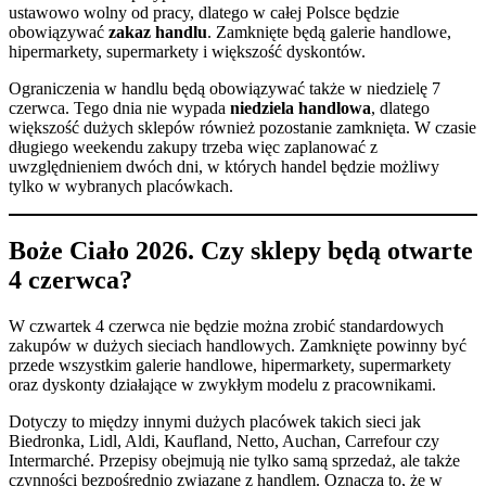
ustawowo wolny od pracy, dlatego w całej Polsce będzie
obowiązywać
zakaz handlu
. Zamknięte będą galerie handlowe,
hipermarkety, supermarkety i większość dyskontów.
Ograniczenia w handlu będą obowiązywać także w niedzielę 7
czerwca. Tego dnia nie wypada
niedziela handlowa
, dlatego
większość dużych sklepów również pozostanie zamknięta. W czasie
długiego weekendu zakupy trzeba więc zaplanować z
uwzględnieniem dwóch dni, w których handel będzie możliwy
tylko w wybranych placówkach.
Boże Ciało 2026. Czy sklepy będą otwarte
4 czerwca?
W czwartek 4 czerwca nie będzie można zrobić standardowych
zakupów w dużych sieciach handlowych. Zamknięte powinny być
przede wszystkim galerie handlowe, hipermarkety, supermarkety
oraz dyskonty działające w zwykłym modelu z pracownikami.
Dotyczy to między innymi dużych placówek takich sieci jak
Biedronka, Lidl, Aldi, Kaufland, Netto, Auchan, Carrefour czy
Intermarché. Przepisy obejmują nie tylko samą sprzedaż, ale także
czynności bezpośrednio związane z handlem. Oznacza to, że w