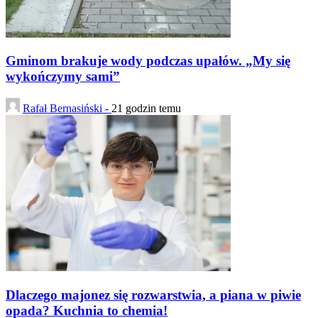
Gminom brakuje wody podczas upałów. „My się
wykończymy sami”
Rafał Bernasiński -
21 godzin temu
Dlaczego majonez się rozwarstwia, a piana w piwie
opada? Kuchnia to chemia!