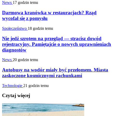
News
17 godzin temu
Darmowa kranówka w restauracjach? Rząd
wycofał się z pomysłu
Społeczeństwo
18 godzin temu
Nie jedź szrotem na przegląd — stracisz dowód
rejestracyjny. Pamiętajcie o nowych uprawnieniach
diagnostów
News
20 godzin temu
Autobusy na wodór miały być przełomem. Miasta
zaskoczone kosmicznymi rachunkami
Technologie
21 godzin temu
Czytaj więcej