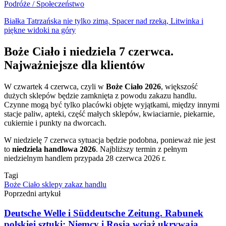
Podróże / Społeczeństwo
Białka Tatrzańska nie tylko zimą. Spacer nad rzeką, Litwinka i
piękne widoki na góry
Boże Ciało i niedziela 7 czerwca.
Najważniejsze dla klientów
W czwartek 4 czerwca, czyli w
Boże Ciało 2026
, większość
dużych sklepów będzie zamknięta z powodu zakazu handlu.
Czynne mogą być tylko placówki objęte wyjątkami, między innymi
stacje paliw, apteki, część małych sklepów, kwiaciarnie, piekarnie,
cukiernie i punkty na dworcach.
W niedzielę 7 czerwca sytuacja będzie podobna, ponieważ nie jest
to
niedziela handlowa 2026
. Najbliższy termin z pełnym
niedzielnym handlem przypada 28 czerwca 2026 r.
Tagi
Boże Ciało
sklepy
zakaz handlu
Poprzedni artykuł
Deutsche Welle i Süddeutsche Zeitung. Rabunek
polskiej sztuki: Niemcy i Rosja wciąż ukrywają