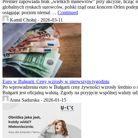
Premier zapowiada brak „wielkich manewrów” przy akcyzie, licząc n
globalnych rynkach surowców, polski rząd oraz koncern Orlen podejmu
osiągając poziom niemal …
Continued
Kamil Chołuj -
2026-03-11
Euro w Bułgarii. Ceny wzrosły w pierwszym tygodniu
Po wprowadzeniu euro w Bułgarii ceny żywności wzrosły średnio o ok
Bułgarii jest oficjalną walutą. Zgody na przyjęcie wspólnej waluty
Anna Sadurska -
2026-01-15