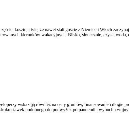
az częściej kosztują tyle, że nawet stali goście z Niemiec i Włoch zaczyn
urowanych kierunków wakacyjnych. Blisko, słonecznie, czysta woda,
Deweloperzy wskazują również na ceny gruntów, finansowanie i długie
o skoku stawek podobnego do podwyżek po pandemii i wybuchu wojny w