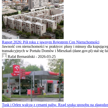
Raport 2026: Pół roku z jawnym Rejestrem Cen Nieruchomości
Jawność cen nieruchomości w praktyce: plusy i minusy dla kupujące
transakcyjnych w Portalu Domów i Mieszkań (dane.gov.pl) stał się f
Rafał Bernasiński -
2026-03-25
Tusk i Orlen walczą z cenami paliw. Rząd szuka sposobu na złagodz