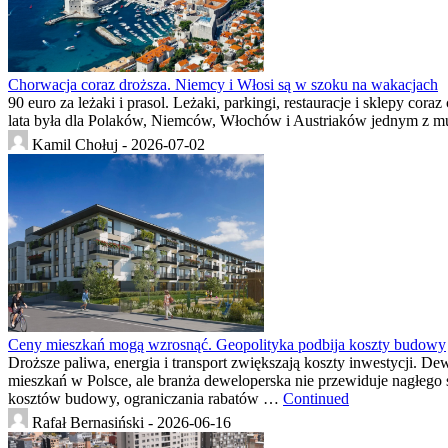
Chorwacja coraz droższa. Niemcy i Włosi są w szoku na wakacjach
90 euro za leżaki i prasol. Leżaki, parkingi, restauracje i sklepy cor
lata była dla Polaków, Niemców, Włochów i Austriaków jednym z m
Kamil Chołuj -
2026-07-02
Ceny mieszkań mogą wzrosnąć. Geopolityka podbija koszty budowy
Droższe paliwa, energia i transport zwiększają koszty inwestycji. 
mieszkań w Polsce, ale branża deweloperska nie przewiduje nagłeg
kosztów budowy, ograniczania rabatów …
Continued
Rafał Bernasiński -
2026-06-16