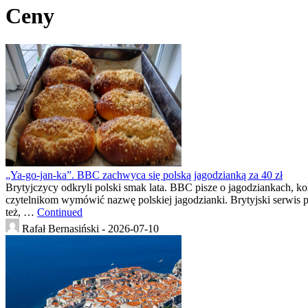
Ceny
„Ya-go-jan-ka”. BBC zachwyca się polską jagodzianką za 40 zł
Brytyjczycy odkryli polski smak lata. BBC pisze o jagodziankach, k
czytelnikom wymówić nazwę polskiej jagodzianki. Brytyjski serwis po
też, …
Continued
Rafał Bernasiński -
2026-07-10