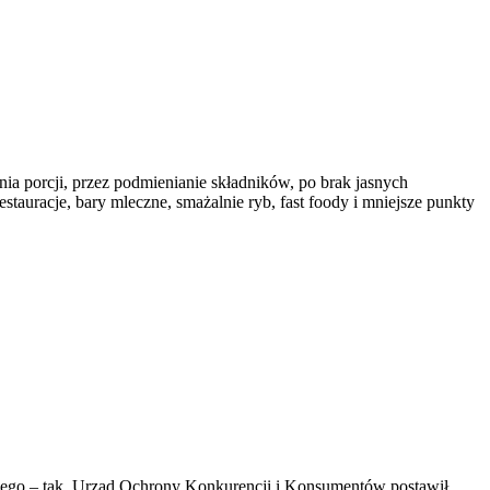
ia porcji, przez podmienianie składników, po brak jasnych
tauracje, bary mleczne, smażalnie ryb, fast foody i mniejsze punkty
go – tak. Urząd Ochrony Konkurencji i Konsumentów postawił