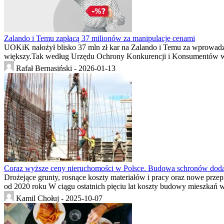
Zalando i Temu zapłacą 37 milionów za manipulacje cenami
UOKiK nałożył blisko 37 mln zł kar na Zalando i Temu za wprowadza
większy.Tak według Urzędu Ochrony Konkurencji i Konsumentów w
Rafał Bernasiński -
2026-01-13
Coraz wyższe ceny nieruchomości w Polsce. Budowa schronów dod
Drożejące grunty, rosnące koszty materiałów i pracy oraz nowe pr
od 2020 roku W ciągu ostatnich pięciu lat koszty budowy mieszkań
Kamil Chołuj -
2025-10-07