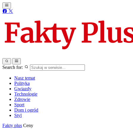
Search for:
Nasz temat
Polityka
Gwiazdy
Technologie
Zdrowie
Sport
Dom i ogród
Styl
Fakty plus
Ceny