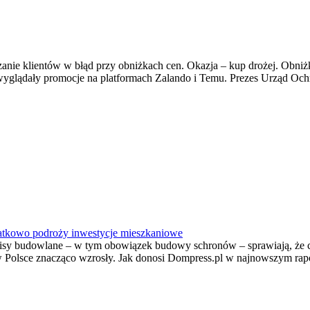
nie klientów w błąd przy obniżkach cen. Okazja – kup drożej. Obniżk
yglądały promocje na platformach Zalando i Temu. Prezes Urząd O
atkowo podroży inwestycje mieszkaniowe
zepisy budowlane – w tym obowiązek budowy schronów – sprawiają, że
 w Polsce znacząco wzrosły. Jak donosi Dompress.pl w najnowszym ra