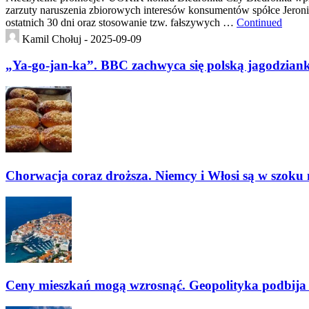
zarzuty naruszenia zbiorowych interesów konsumentów spółce Jeronimo
ostatnich 30 dni oraz stosowanie tzw. fałszywych …
Continued
Kamil Chołuj -
2025-09-09
„Ya-go-jan-ka”. BBC zachwyca się polską jagodziank
Chorwacja coraz droższa. Niemcy i Włosi są w szoku
Ceny mieszkań mogą wzrosnąć. Geopolityka podbija