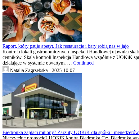
Raport, który psuje apetyt. Jak restauracje i bary robią nas w jajo
Kontrola lokali gastronomicznych Inspekcji Handlowej ujawniła skal
cenników. Skala kontroli Inspekcja Handlowa wspólnie z UOKiK sprawd
działające w systemie otwartym. …
Continued
Natalia Zagrzebska -
2025-10-07
Biedronka zapłaci miliony? Zarzuty UOKiK dla spółki i menedżerów
Nieczytelne promocje? UOKiK kontra Biedronka Czy Biedronka wp