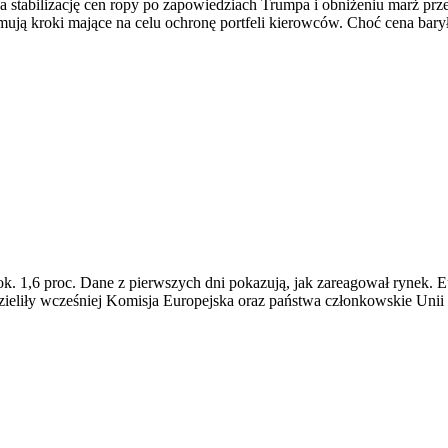
a stabilizację cen ropy po zapowiedziach Trumpa i obniżeniu marż p
ją kroki mające na celu ochronę portfeli kierowców. Choć cena baryłk
. 1,6 proc. Dane z pierwszych dni pokazują, jak zareagował rynek. E
 udzieliły wcześniej Komisja Europejska oraz państwa członkowskie U