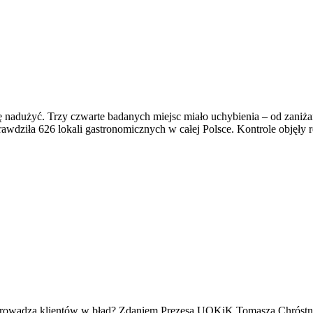
ę nadużyć. Trzy czwarte badanych miejsc miało uchybienia – od zaniżan
ziła 626 lokali gastronomicznych w całej Polsce. Kontrole objęły res
rowadza klientów w błąd? Zdaniem Prezesa UOKiK Tomasza Chróstne