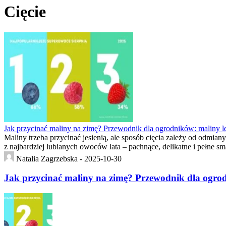
Cięcie
Jak przycinać maliny na zimę? Przewodnik dla ogrodników: maliny let
Maliny trzeba przycinać jesienią, ale sposób cięcia zależy od odmian
z najbardziej lubianych owoców lata – pachnące, delikatne i pełne sm
Natalia Zagrzebska -
2025-10-30
Jak przycinać maliny na zimę? Przewodnik dla ogrodn