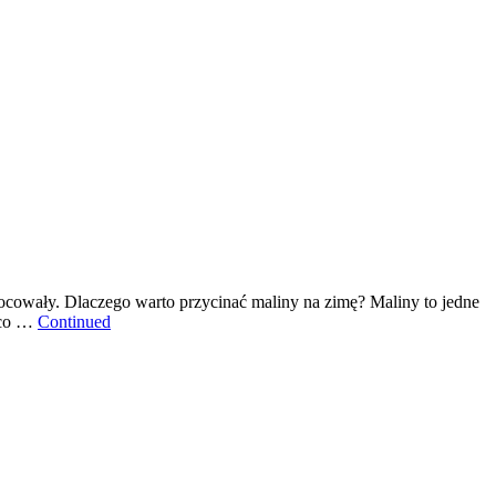
 owocowały. Dlaczego warto przycinać maliny na zimę? Maliny to jedne
y co …
Continued