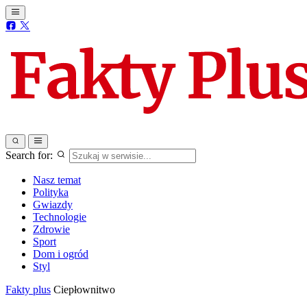
Search for:
Nasz temat
Polityka
Gwiazdy
Technologie
Zdrowie
Sport
Dom i ogród
Styl
Fakty plus
Ciepłownitwo