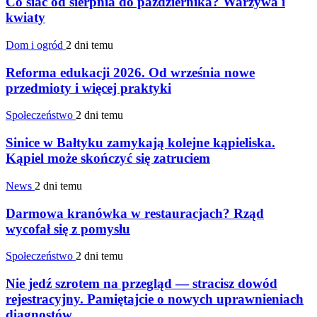
Co siać od sierpnia do października? Warzywa i
kwiaty
Dom i ogród
2 dni temu
Reforma edukacji 2026. Od września nowe
przedmioty i więcej praktyki
Społeczeństwo
2 dni temu
Sinice w Bałtyku zamykają kolejne kąpieliska.
Kąpiel może skończyć się zatruciem
News
2 dni temu
Darmowa kranówka w restauracjach? Rząd
wycofał się z pomysłu
Społeczeństwo
2 dni temu
Nie jedź szrotem na przegląd — stracisz dowód
rejestracyjny. Pamiętajcie o nowych uprawnieniach
diagnostów