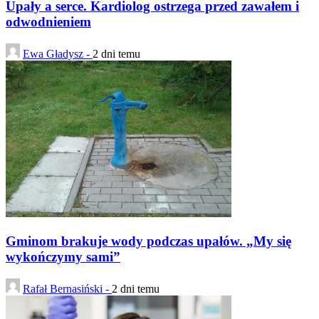
Upały a serce. Kardiolog ostrzega przed zawałem i
odwodnieniem
Ewa Gładysz -
2 dni temu
Gminom brakuje wody podczas upałów. „My się
wykończymy sami”
Rafał Bernasiński -
2 dni temu