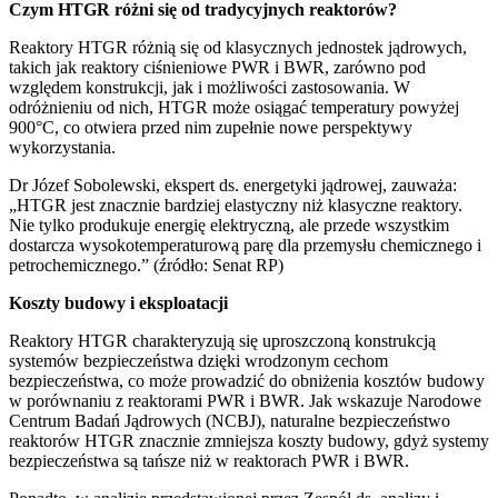
Czym HTGR różni się od tradycyjnych reaktorów?
Reaktory HTGR różnią się od klasycznych jednostek jądrowych,
takich jak reaktory ciśnieniowe PWR i BWR, zarówno pod
względem konstrukcji, jak i możliwości zastosowania. W
odróżnieniu od nich, HTGR może osiągać temperatury powyżej
900°C, co otwiera przed nim zupełnie nowe perspektywy
wykorzystania.
Dr Józef Sobolewski, ekspert ds. energetyki jądrowej, zauważa:
„HTGR jest znacznie bardziej elastyczny niż klasyczne reaktory.
Nie tylko produkuje energię elektryczną, ale przede wszystkim
dostarcza wysokotemperaturową parę dla przemysłu chemicznego i
petrochemicznego.” (źródło: Senat RP)
Koszty budowy i eksploatacji
Reaktory HTGR charakteryzują się uproszczoną konstrukcją
systemów bezpieczeństwa dzięki wrodzonym cechom
bezpieczeństwa, co może prowadzić do obniżenia kosztów budowy
w porównaniu z reaktorami PWR i BWR. Jak wskazuje Narodowe
Centrum Badań Jądrowych (NCBJ), naturalne bezpieczeństwo
reaktorów HTGR znacznie zmniejsza koszty budowy, gdyż systemy
bezpieczeństwa są tańsze niż w reaktorach PWR i BWR.