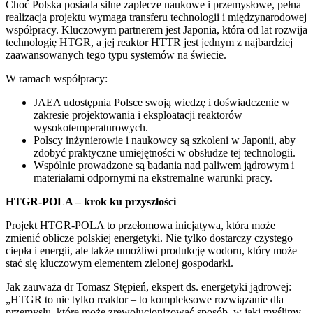
Choć Polska posiada silne zaplecze naukowe i przemysłowe, pełna
realizacja projektu wymaga transferu technologii i międzynarodowej
współpracy. Kluczowym partnerem jest Japonia, która od lat rozwija
technologię HTGR, a jej reaktor HTTR jest jednym z najbardziej
zaawansowanych tego typu systemów na świecie.
W ramach współpracy:
JAEA udostępnia Polsce swoją wiedzę i doświadczenie w
zakresie projektowania i eksploatacji reaktorów
wysokotemperaturowych.
Polscy inżynierowie i naukowcy są szkoleni w Japonii, aby
zdobyć praktyczne umiejętności w obsłudze tej technologii.
Wspólnie prowadzone są badania nad paliwem jądrowym i
materiałami odpornymi na ekstremalne warunki pracy.
HTGR-POLA – krok ku przyszłości
Projekt HTGR-POLA to przełomowa inicjatywa, która może
zmienić oblicze polskiej energetyki. Nie tylko dostarczy czystego
ciepła i energii, ale także umożliwi produkcję wodoru, który może
stać się kluczowym elementem zielonej gospodarki.
Jak zauważa dr Tomasz Stępień, ekspert ds. energetyki jądrowej:
„HTGR to nie tylko reaktor – to kompleksowe rozwiązanie dla
przemysłu, które może zrewolucjonizować sposób, w jaki myślimy