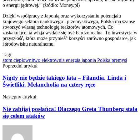
o energii jądrowej.” (źródło: Money.pl)
Dzięki współpracy z Japonią oraz wykorzystaniu potencjału
krajowego sektora naukowego i przemysłowego, Polska ma szansę
stworzyć własną technologię reaktorów atomowych. Co
zaskakujące, ta wizja wydaje się być bardzo realna. To inwestycja w
przyszłość, która może przynieść korzyści zarówno gospodarce, jak
i środowisku naturalnemu.
Tagi
atom
ciepłownitwo
elektrownia
energia
japonia
Polska
premysł
Poprzedni artykuł
Nigdy nie będzie takiego lata – Filandia. Linda i
Świetliki. Melancholia na cztery ręce
Następny artykuł
Nie zabijaj posłańca! Dlaczego Greta Thunberg stała
się celem ataków