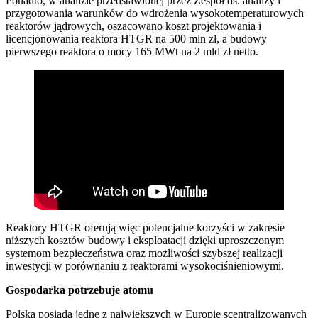
Ponadto, w analizie przedstawionej przez Zespół ds. analizy i
przygotowania warunków do wdrożenia wysokotemperaturowych
reaktorów jądrowych, oszacowano koszt projektowania i
licencjonowania reaktora HTGR na 500 mln zł, a budowy
pierwszego reaktora o mocy 165 MWt na 2 mld zł netto.
Reaktory HTGR oferują więc potencjalne korzyści w zakresie
niższych kosztów budowy i eksploatacji dzięki uproszczonym
systemom bezpieczeństwa oraz możliwości szybszej realizacji
inwestycji w porównaniu z reaktorami wysokociśnieniowymi.
Gospodarka potrzebuje atomu
Polska posiada jedne z największych w Europie scentralizowanych