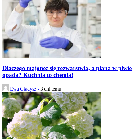
Dlaczego majonez się rozwarstwia, a piana w piwie
opada? Kuchnia to chemia!
Ewa Gładysz -
3 dni temu