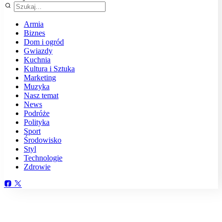
Armia
Biznes
Dom i ogród
Gwiazdy
Kuchnia
Kultura i Sztuka
Marketing
Muzyka
Nasz temat
News
Podróże
Polityka
Sport
Środowisko
Styl
Technologie
Zdrowie