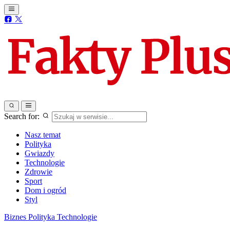
Search for:
Nasz temat
Polityka
Gwiazdy
Technologie
Zdrowie
Sport
Dom i ogród
Styl
Biznes
Polityka
Technologie