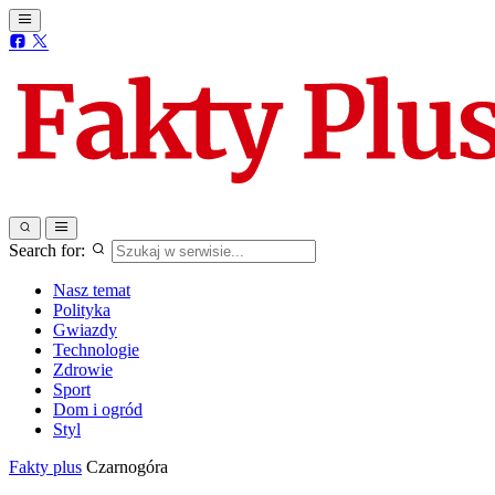
Search for:
Nasz temat
Polityka
Gwiazdy
Technologie
Zdrowie
Sport
Dom i ogród
Styl
Fakty plus
Czarnogóra