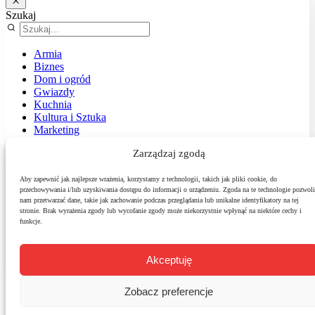
Szukaj
Armia
Biznes
Dom i ogród
Gwiazdy
Kuchnia
Kultura i Sztuka
Marketing
Muzyka
Zarządzaj zgodą
Nasz temat
News
Podróże
Aby zapewnić jak najlepsze wrażenia, korzystamy z technologii, takich jak pliki cookie, do
przechowywania i/lub uzyskiwania dostępu do informacji o urządzeniu. Zgoda na te technologie pozwoli
Polityka
nam przetwarzać dane, takie jak zachowanie podczas przeglądania lub unikalne identyfikatory na tej
Sport
stronie. Brak wyrażenia zgody lub wycofanie zgody może niekorzystnie wpłynąć na niektóre cechy i
Środowisko
funkcje.
Styl
Technologie
Zdrowie
Akceptuję
Zobacz preferencje