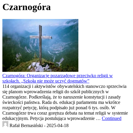
Czarnogóra
Czarnogóra: Organizacje pozarządowe przeciwko religii w
szkołach. „Szkoła nie może uczyć dogmatów”
114 organizacji i aktywistów obywatelskich stanowczo sprzeciwia
się planom wprowadzenia religii do szkół publicznych w
Czarnogórze. Podkreślają, że to naruszenie konstytucji i zasady
świeckości państwa. Rada ds. edukacji parlamentu ma wkrótce
rozpatrzyć petycję, którą podpisało już ponad 6 tys. osób. W
Czarnogórze trwa coraz gorętsza debata na temat religii w systemie
edukacyjnym. Petycja postulująca wprowadzenie …
Continued
Rafał Bernasiński -
2025-04-18