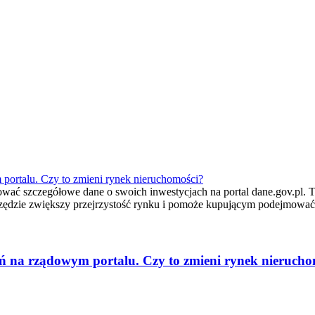
portalu. Czy to zmieni rynek nieruchomości?
wać szczegółowe dane o swoich inwestycjach na portal dane.gov.pl. To
rzędzie zwiększy przejrzystość rynku i pomoże kupującym podejmować
ń na rządowym portalu. Czy to zmieni rynek nierucho