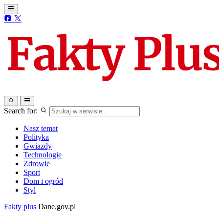
Search for:
Nasz temat
Polityka
Gwiazdy
Technologie
Zdrowie
Sport
Dom i ogród
Styl
Fakty plus
Dane.gov.pl