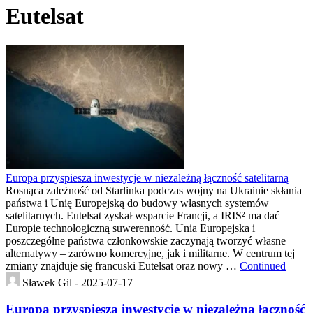
Eutelsat
Europa przyspiesza inwestycje w niezależną łączność satelitarną
Rosnąca zależność od Starlinka podczas wojny na Ukrainie skłania
państwa i Unię Europejską do budowy własnych systemów
satelitarnych. Eutelsat zyskał wsparcie Francji, a IRIS² ma dać
Europie technologiczną suwerenność. Unia Europejska i
poszczególne państwa członkowskie zaczynają tworzyć własne
alternatywy – zarówno komercyjne, jak i militarne. W centrum tej
zmiany znajduje się francuski Eutelsat oraz nowy …
Continued
Sławek Gil -
2025-07-17
Europa przyspiesza inwestycje w niezależną łączność