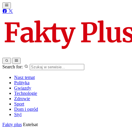
Search for:
Nasz temat
Polityka
Gwiazdy
Technologie
Zdrowie
Sport
Dom i ogród
Styl
Fakty plus
Eutelsat