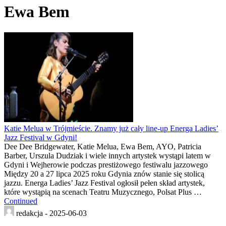
Ewa Bem
Katie Melua w Trójmieście. Znamy już cały line-up Energa Ladies’
Jazz Festival w Gdyni!
Dee Dee Bridgewater, Katie Melua, Ewa Bem, AYO, Patricia
Barber, Urszula Dudziak i wiele innych artystek wystąpi latem w
Gdyni i Wejherowie podczas prestiżowego festiwalu jazzowego
Między 20 a 27 lipca 2025 roku Gdynia znów stanie się stolicą
jazzu. Energa Ladies’ Jazz Festival ogłosił pełen skład artystek,
które wystąpią na scenach Teatru Muzycznego, Polsat Plus …
Continued
redakcja -
2025-06-03