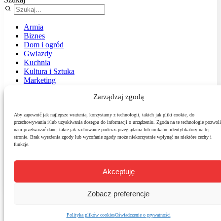
Armia
Biznes
Dom i ogród
Gwiazdy
Kuchnia
Kultura i Sztuka
Marketing
Muzyka
Zarządzaj zgodą
Nasz temat
News
Podróże
Aby zapewnić jak najlepsze wrażenia, korzystamy z technologii, takich jak pliki cookie, do
przechowywania i/lub uzyskiwania dostępu do informacji o urządzeniu. Zgoda na te technologie pozwoli
Polityka
nam przetwarzać dane, takie jak zachowanie podczas przeglądania lub unikalne identyfikatory na tej
Sport
stronie. Brak wyrażenia zgody lub wycofanie zgody może niekorzystnie wpłynąć na niektóre cechy i
Środowisko
funkcje.
Styl
Technologie
Zdrowie
Akceptuję
Zobacz preferencje
Polityka plików cookies
Oświadczenie o prywatności