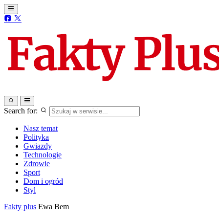
Search for:
Nasz temat
Polityka
Gwiazdy
Technologie
Zdrowie
Sport
Dom i ogród
Styl
Fakty plus
Ewa Bem