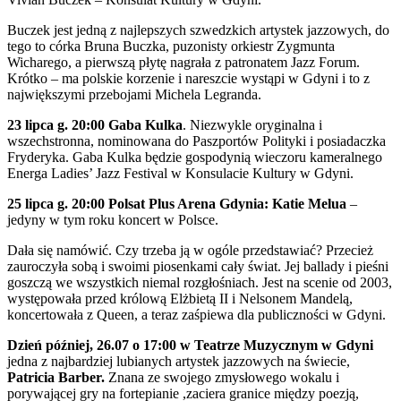
Buczek jest jedną z najlepszych szwedzkich artystek jazzowych, do
tego to córka Bruna Buczka, puzonisty orkiestr Zygmunta
Wicharego, a pierwszą płytę nagrała z patronatem Jazz Forum.
Krótko – ma polskie korzenie i nareszcie wystąpi w Gdyni i to z
największymi przebojami Michela Legranda.
23 lipca g. 20:00 Gaba Kulka
. Niezwykle oryginalna i
wszechstronna, nominowana do Paszportów Polityki i posiadaczka
Fryderyka. Gaba Kulka będzie gospodynią wieczoru kameralnego
Energa Ladies’ Jazz Festival w Konsulacie Kultury w Gdyni.
25 lipca g. 20:00 Polsat Plus Arena Gdynia: Katie Melua
–
jedyny w tym roku koncert w Polsce.
Dała się namówić. Czy trzeba ją w ogóle przedstawiać? Przecież
zauroczyła sobą i swoimi piosenkami cały świat. Jej ballady i pieśni
goszczą we wszystkich niemal rozgłośniach. Jest na scenie od 2003,
występowała przed królową Elżbietą II i Nelsonem Mandelą,
koncertowała z Queen, a teraz zaśpiewa dla publiczności w Gdyni.
Dzień później, 26.07 o 17:00 w Teatrze Muzycznym w Gdyni
jedna z najbardziej lubianych artystek jazzowych na świecie,
Patricia Barber.
Znana ze swojego zmysłowego wokalu i
porywającej gry na fortepianie ,zaciera granice między poezją,