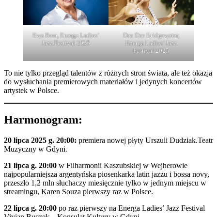
Ewa Bem, Energa Ladies’
Dee Dee Bridgewater,
Jazz Festival 2025
Energa Ladies’ Jazz
Festival 2025
To nie tylko przegląd talentów z różnych stron świata, ale też okazja
do wysłuchania premierowych materiałów i jedynych koncertów
artystek w Polsce.
Harmonogram:
20 lipca 2025 g. 20:00:
premiera nowej płyty Urszuli Dudziak.Teatr
Muzyczny w Gdyni.
21 lipca g. 20:00
w Filharmonii Kaszubskiej w Wejherowie
najpopularniejsza argentyńska piosenkarka latin jazzu i bossa novy,
przeszło 1,2 mln słuchaczy miesięcznie tylko w jednym miejscu w
streamingu, Karen Souza pierwszy raz w Polsce.
22 lipca g. 20:00
po raz pierwszy na Energa Ladies’ Jazz Festival
Vivian Buczek – Konsulat Kultury w Gdyni.