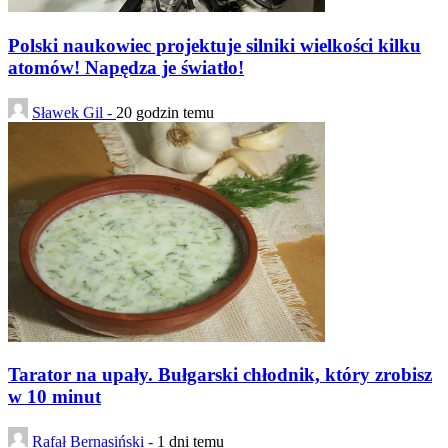
Polski naukowiec projektuje silniki wielkości kilku
atomów! Napędza je światło!
Sławek Gil -
20 godzin temu
Tarator na upały. Bułgarski chłodnik, który zrobisz
w 10 minut
Rafał Bernasiński -
1 dni temu