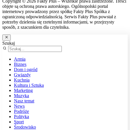
Copyright © 2026 Fakty Plus – Wszelkie prawa zastrzeżone. Treści
objęte są ochroną prawa autorskiego. Ogólnopolski portal
internetowy prowadzony przez spółkę Fakty Plus Spółka z
ograniczoną odpowiedzialnością. Serwis Fakty Plus powstał z
potrzeby dzielenia się rzetelnymi informacjami, w przejrzysty
sposób, z szacunkiem dla czytelnika.
Szukaj
Armia
Biznes
Dom i ogród
Gwiazdy
Kuchnia
Kultura i Sztuka
Marketing
Muzyka
Nasz temat
News
Podróże
Polityka
Sport
Środowisko