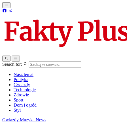
Search for:
Nasz temat
Polityka
Gwiazdy
Technologie
Zdrowie
Sport
Dom i ogród
Styl
Gwiazdy
Muzyka
News