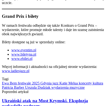
uczcie.
Grand Prix i bilety
W ramach festiwalu odbędzie się także Konkurs o Grand Prix –
wydarzenie, które promuje młode talenty i daje im szansę zaistnienia
obok największych gwiazd.
Bilety dostępne są już w sprzedaży online:
www.eventim.pl
www.biletyna.pl
www.ebilet.pl
Więcej informacji i aktualności na oficjalnej stronie wydarzenia:
www.ladiesjazz.pl
Tagi
Ewa Bem
festiwale 2025
Gdynia
jazz
Katie Melua
koncerty
kultura
Patricia Barber
Urszula Dudziak
wydarzenia muzyczne
Poprzedni artykuł
Ukraiński atak na Most Krymski. Eksplozja
uszkodziła podpory