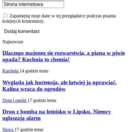
Zapamiętaj moje dane w tej przeglądarce podczas pisania
kolejnych komentarzy.
Najnowsze
Dlaczego majonez się rozwarstwia, a piana w piwie
opada? Kuchnia to chemia!
Kuchnia
14 godzin temu
Wygląda jak hortensja, ale łatwiej ją uprawiać.
Kalina wraca do ogrodów
Dom i ogród
17 godzin temu
Dron z bombą na lotnisku w Lipsku. Niemcy
ogłaszają alarm
News
17 godzin temu