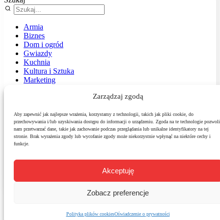
Armia
Biznes
Dom i ogród
Gwiazdy
Kuchnia
Kultura i Sztuka
Marketing
Muzyka
Zarządzaj zgodą
Nasz temat
News
Podróże
Aby zapewnić jak najlepsze wrażenia, korzystamy z technologii, takich jak pliki cookie, do
przechowywania i/lub uzyskiwania dostępu do informacji o urządzeniu. Zgoda na te technologie pozwoli
Polityka
nam przetwarzać dane, takie jak zachowanie podczas przeglądania lub unikalne identyfikatory na tej
Sport
stronie. Brak wyrażenia zgody lub wycofanie zgody może niekorzystnie wpłynąć na niektóre cechy i
Środowisko
funkcje.
Styl
Technologie
Zdrowie
Akceptuję
Zobacz preferencje
Polityka plików cookies
Oświadczenie o prywatności