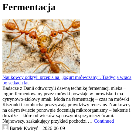
Fermentacja
Naukowcy odkryli przepis na „jogurt mrówczany”. Tradycja wraca
po setkach lat
Badacze z Danii odtworzyli dawną technikę fermentacji mleka –
jogurt fermentowany przez mrówki powstaje w mrowisku i ma
cytrynowo-ziołowy smak. Moda na fermentację – czas na mrówki
Kiszonki i kombucha przeżywają prawdziwy renesans. Naukowcy
na całym świecie ponownie doceniają mikroorganizmy – bakterie i
drożdże – które od wieków są naszymi sprzymierzeńcami.
Najnowszy, zaskakujący przykład pochodzi …
Continued
Bartek Kwiryń -
2026-06-09