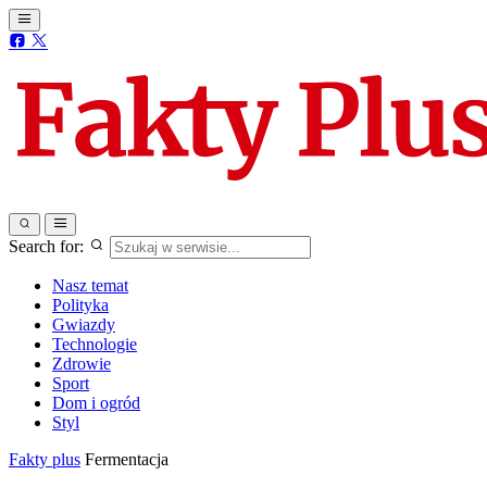
Search for:
Nasz temat
Polityka
Gwiazdy
Technologie
Zdrowie
Sport
Dom i ogród
Styl
Fakty plus
Fermentacja