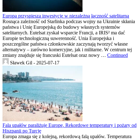
Europa przyspiesza inwestycje w niezależną łączność satelitarną
Rosnąca zależność od Starlinka podczas wojny na Ukrainie skłania
państwa i Unię Europejską do budowy własnych systemów
satelitarnych. Eutelsat zyskał wsparcie Francji, a IRIS² ma dać
Europie technologiczną suwerenność. Unia Europejska i
poszczególne państwa członkowskie zaczynają tworzyć własne
alternatywy – zarówno komercyjne, jak i militarne. W centrum tej
zmiany znajduje się francuski Eutelsat oraz nowy …
Continued
Sławek Gil -
2025-07-17
Fala upałów paraliżuje Europę. Rekordowe temperatury i pożary od
Hiszpanii po Turcję
Europa zmaga się z kolejną, rekordową falą upałów. Temperatura