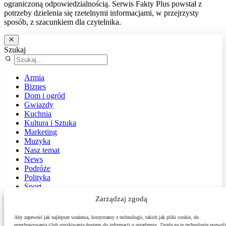
ograniczoną odpowiedzialnością. Serwis Fakty Plus powstał z
potrzeby dzielenia się rzetelnymi informacjami, w przejrzysty
sposób, z szacunkiem dla czytelnika.
Szukaj
Armia
Biznes
Dom i ogród
Gwiazdy
Kuchnia
Kultura i Sztuka
Marketing
Muzyka
Nasz temat
News
Podróże
Polityka
Sport
Środowisko
Zarządzaj zgodą
Styl
Technologie
Aby zapewnić jak najlepsze wrażenia, korzystamy z technologii, takich jak pliki cookie, do
Zdrowie
przechowywania i/lub uzyskiwania dostępu do informacji o urządzeniu. Zgoda na te technologie pozwoli