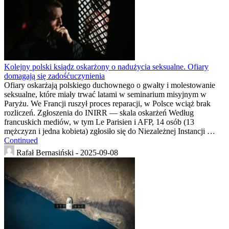
Kolejny polski ksiądz oskarżony o nadużycia seksualne. Ofiary
domagają się zadośćuczynienia
Ofiary oskarżają polskiego duchownego o gwałty i molestowanie
seksualne, które miały trwać latami w seminarium misyjnym w
Paryżu. We Francji ruszył proces reparacji, w Polsce wciąż brak
rozliczeń. Zgłoszenia do INIRR — skala oskarżeń Według
francuskich mediów, w tym Le Parisien i AFP, 14 osób (13
mężczyzn i jedna kobieta) zgłosiło się do Niezależnej Instancji …
Continued
Rafał Bernasiński -
2025-09-08