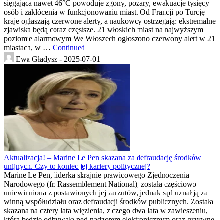
sięgająca nawet 46°C powoduje zgony, pożary, ewakuacje tysięcy
osób i zakłócenia w funkcjonowaniu miast. Od Francji po Turcję
kraje ogłaszają czerwone alerty, a naukowcy ostrzegają: ekstremalne
zjawiska będą coraz częstsze. 21 włoskich miast na najwyższym
poziomie alarmowym We Włoszech ogłoszono czerwony alert w 21
miastach, w …
Continued
Ewa Gładysz -
2025-07-01
Aktualizacja! – Marine Le Pen skazana za defraudację środków
unijnych. Czy to koniec jej kariery politycznej?
Marine Le Pen, liderka skrajnie prawicowego Zjednoczenia
Narodowego (fr. Rassemblement National), została częściowo
uniewinniona z postawionych jej zarzutów, jednak sąd uznał ją za
winną współudziału oraz defraudacji środków publicznych. Została
skazana na cztery lata więzienia, z czego dwa lata w zawieszeniu,
którą będzie odbywała pod nadzorem elektronicznym oraz grzywnę