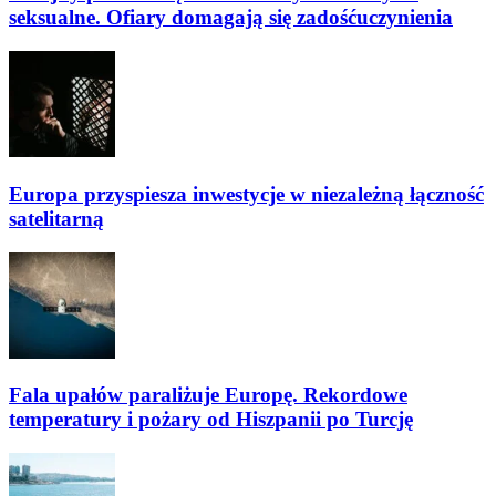
seksualne. Ofiary domagają się zadośćuczynienia
Europa przyspiesza inwestycje w niezależną łączność
satelitarną
Fala upałów paraliżuje Europę. Rekordowe
temperatury i pożary od Hiszpanii po Turcję