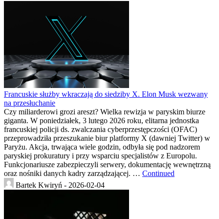
Francuskie służby wkraczają do siedziby X. Elon Musk wezwany
na przesłuchanie
Czy miliarderowi grozi areszt? Wielka rewizja w paryskim biurze
giganta. W poniedziałek, 3 lutego 2026 roku, elitarna jednostka
francuskiej policji ds. zwalczania cyberprzestępczości (OFAC)
przeprowadziła przeszukanie biur platformy X (dawniej Twitter) w
Paryżu. Akcja, trwająca wiele godzin, odbyła się pod nadzorem
paryskiej prokuratury i przy wsparciu specjalistów z Europolu.
Funkcjonariusze zabezpieczyli serwery, dokumentację wewnętrzną
oraz nośniki danych kadry zarządzającej. …
Continued
Bartek Kwiryń -
2026-02-04