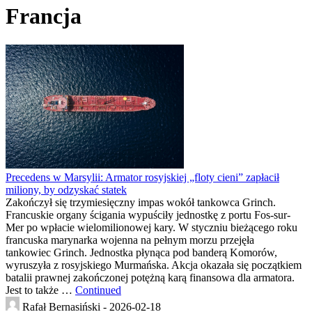
Francja
Precedens w Marsylii: Armator rosyjskiej „floty cieni” zapłacił
miliony, by odzyskać statek
Zakończył się trzymiesięczny impas wokół tankowca Grinch.
Francuskie organy ścigania wypuściły jednostkę z portu Fos-sur-
Mer po wpłacie wielomilionowej kary. W styczniu bieżącego roku
francuska marynarka wojenna na pełnym morzu przejęła
tankowiec Grinch. Jednostka płynąca pod banderą Komorów,
wyruszyła z rosyjskiego Murmańska. Akcja okazała się początkiem
batalii prawnej zakończonej potężną karą finansowa dla armatora.
Jest to także …
Continued
Rafał Bernasiński -
2026-02-18