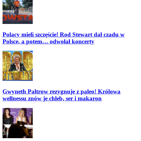
Polacy mieli szczęście! Rod Stewart dał czadu w
Polsce, a potem… odwołał koncerty
Gwyneth Paltrow rezygnuje z paleo! Królowa
wellnessu znów je chleb, ser i makaron