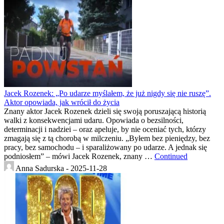
Jacek Rozenek: „Po udarze myślałem, że już nigdy się nie ruszę”.
Aktor opowiada, jak wrócił do życia
Znany aktor Jacek Rozenek dzieli się swoją poruszającą historią
walki z konsekwencjami udaru. Opowiada o bezsilności,
determinacji i nadziei – oraz apeluje, by nie oceniać tych, którzy
zmagają się z tą chorobą w milczeniu. „Byłem bez pieniędzy, bez
pracy, bez samochodu – i sparaliżowany po udarze. A jednak się
podniosłem” – mówi Jacek Rozenek, znany …
Continued
Anna Sadurska -
2025-11-28