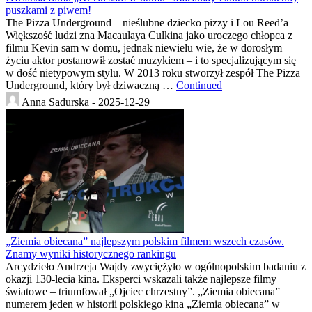
puszkami z piwem!
The Pizza Underground – nieślubne dziecko pizzy i Lou Reed’a
Większość ludzi zna Macaulaya Culkina jako uroczego chłopca z
filmu Kevin sam w domu, jednak niewielu wie, że w dorosłym
życiu aktor postanowił zostać muzykiem – i to specjalizującym się
w dość nietypowym stylu. W 2013 roku stworzył zespół The Pizza
Underground, który był dziwaczną …
Continued
Anna Sadurska -
2025-12-29
„Ziemia obiecana” najlepszym polskim filmem wszech czasów.
Znamy wyniki historycznego rankingu
Arcydzieło Andrzeja Wajdy zwyciężyło w ogólnopolskim badaniu z
okazji 130-lecia kina. Eksperci wskazali także najlepsze filmy
światowe – triumfował „Ojciec chrzestny”. „Ziemia obiecana”
numerem jeden w historii polskiego kina „Ziemia obiecana” w