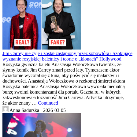
Jim Carrey nie żyje i został zastąpiony przez sobowtóra? Szokujące
wyznanie rosyjskiej baletnicy i teorie o „klonach” Hollywood
Rosyjska gwiazda baletu Anastasija Wołoczkowa twierdzi, że
słynny komik Jim Carrey zmarł przed laty. Tymczasem aktor
świadomie wycofał się z kina, aby poświęcić się malarstwu i
duchowości. Anastasija Wołoczkowa o rzekomej śmierci aktora
Rosyjska baletnica Anastasija Wołoczkowa wywołała medialną
burzę swoimi komentarzami dla portalu Gazeta.ru, w których
zakwestionowała tożsamość Jima Carreya. Artystka utrzymuje,
że aktor znany …
Continued
Anna Sadurska -
2026-03-05