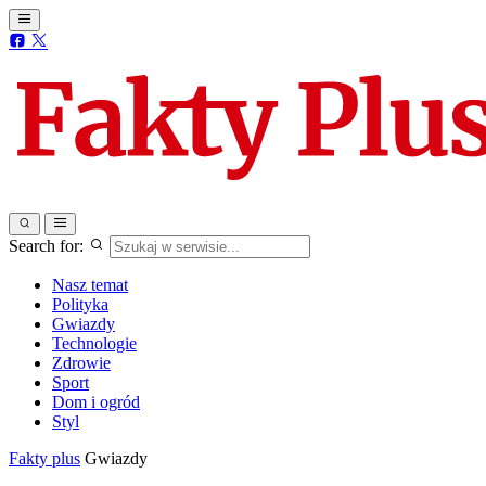
Search for:
Nasz temat
Polityka
Gwiazdy
Technologie
Zdrowie
Sport
Dom i ogród
Styl
Fakty plus
Gwiazdy