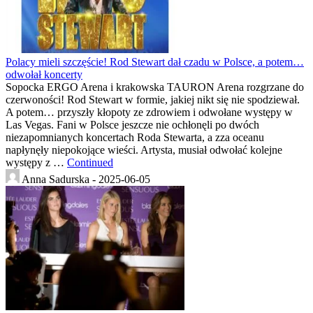
Polacy mieli szczęście! Rod Stewart dał czadu w Polsce, a potem…
odwołał koncerty
Sopocka ERGO Arena i krakowska TAURON Arena rozgrzane do
czerwoności! Rod Stewart w formie, jakiej nikt się nie spodziewał.
A potem… przyszły kłopoty ze zdrowiem i odwołane występy w
Las Vegas. Fani w Polsce jeszcze nie ochłonęli po dwóch
niezapomnianych koncertach Roda Stewarta, a zza oceanu
napłynęły niepokojące wieści. Artysta, musiał odwołać kolejne
występy z …
Continued
Anna Sadurska -
2025-06-05