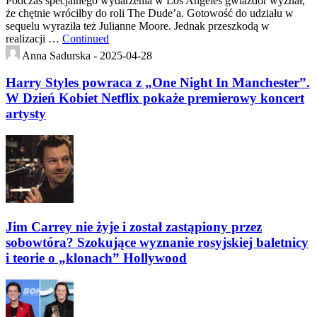
Podczas specjalnego wydarzenia w Los Angeles gwiazdor wyznał,
że chętnie wróciłby do roli The Dude’a. Gotowość do udziału w
sequelu wyraziła też Julianne Moore. Jednak przeszkodą w
realizacji …
Continued
Anna Sadurska -
2025-04-28
Harry Styles powraca z „One Night In Manchester”.
W Dzień Kobiet Netflix pokaże premierowy koncert
artysty
Jim Carrey nie żyje i został zastąpiony przez
sobowtóra? Szokujące wyznanie rosyjskiej baletnicy
i teorie o „klonach” Hollywood