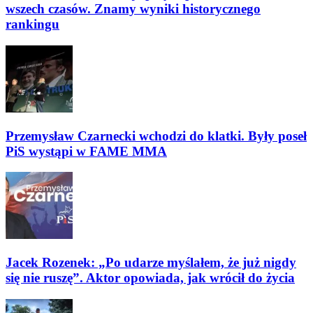
wszech czasów. Znamy wyniki historycznego
rankingu
Przemysław Czarnecki wchodzi do klatki. Były poseł
PiS wystąpi w FAME MMA
Jacek Rozenek: „Po udarze myślałem, że już nigdy
się nie ruszę”. Aktor opowiada, jak wrócił do życia