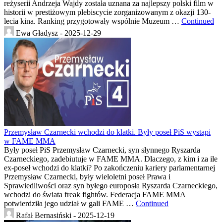
reżyserii Andrzeja Wajdy została uznana za najlepszy polski film w
historii w prestiżowym plebiscycie zorganizowanym z okazji 130-
lecia kina. Ranking przygotowały wspólnie Muzeum …
Continued
Ewa Gładysz -
2025-12-29
Przemysław Czarnecki wchodzi do klatki. Były poseł PiS wystąpi
w FAME MMA
Były poseł PiS Przemysław Czarnecki, syn słynnego Ryszarda
Czarneckiego, zadebiutuje w FAME MMA. Dlaczego, z kim i za ile
ex-poseł wchodzi do klatki? Po zakończeniu kariery parlamentarnej
Przemysław Czarnecki, były wieloletni poseł Prawa i
Sprawiedliwości oraz syn byłego europosła Ryszarda Czarneckiego,
wchodzi do świata freak fightów. Federacja FAME MMA
potwierdziła jego udział w gali FAME …
Continued
Rafał Bernasiński -
2025-12-19