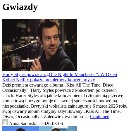
Gwiazdy
Harry Styles powraca z „One Night In Manchester”. W Dzień
Kobiet Netflix pokaże premierowy koncert artysty
Dziś premiera czwartego albumu „Kiss All The Time. Disco,
Occasionally”. Harry Styles powraca z koncertem po czterech
latach. Harry Styles oficjalnie kończy niemal czteroletnią przerwę
koncertową i przygotowuje dla swojej społeczności podwójną
niespodziankę. Brytyjski wokalista zainauguruje 6 marca 2026 roku
swój czwarty album studyjny zatytułowany „Kiss All The Time.
Disco, Occasionally”. Zaledwie dwa dni po …
Continued
Anna Sadurska -
2026-03-06