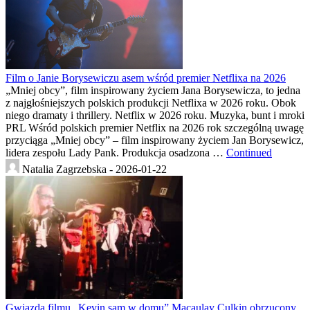
Film o Janie Borysewiczu asem wśród premier Netflixa na 2026
„Mniej obcy”, film inspirowany życiem Jana Borysewicza, to jedna
z najgłośniejszych polskich produkcji Netflixa w 2026 roku. Obok
niego dramaty i thrillery. Netflix w 2026 roku. Muzyka, bunt i mroki
PRL Wśród polskich premier Netflix na 2026 rok szczególną uwagę
przyciąga „Mniej obcy” – film inspirowany życiem Jan Borysewicz,
lidera zespołu Lady Pank. Produkcja osadzona …
Continued
Natalia Zagrzebska -
2026-01-22
Gwiazda filmu „Kevin sam w domu” Macaulay Culkin obrzucony