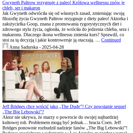
Gwyneth Paltrow rezygnuje z paleo! Królowa wellnessu znów je
chleb, ser i makaron
Jak Gwyneth odwróciła się od własnych zasad, zmieniając swoją
filozofię życia Gwyneth Paltrow rezygnuje z diety paleo! Aktorka i
założycielka Goop, znana z promowania rygorystycznych diet i
zdrowego stylu życia, ogłosiła, że wróciła do jedzenia chleba, sera i
makaronu. Dlaczego ikona wellnessu zmienia kurs? Sprawdź, co
stoi za tą decyzją i jakie kontrowersje ją otaczają. …
Continued
Anna Sadurska -
2025-04-28
Jeff Bridges chce wrócić jako „The Dude”! Czy powstanie sequel
„The Big Lebowski”?
Aktor nie ukrywa, że marzy o powrocie do swojej najbardziej
kultowej roli. Problemem mogą być jednak… bracia Coen. Jeff
Bridges ponownie rozbudził nadzieje fanów „The Big Lebowski”!