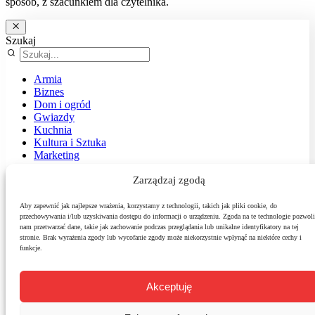
sposób, z szacunkiem dla czytelnika.
Szukaj
Armia
Biznes
Dom i ogród
Gwiazdy
Kuchnia
Kultura i Sztuka
Marketing
Muzyka
Zarządzaj zgodą
Nasz temat
News
Podróże
Aby zapewnić jak najlepsze wrażenia, korzystamy z technologii, takich jak pliki cookie, do
przechowywania i/lub uzyskiwania dostępu do informacji o urządzeniu. Zgoda na te technologie pozwoli
Polityka
nam przetwarzać dane, takie jak zachowanie podczas przeglądania lub unikalne identyfikatory na tej
Sport
stronie. Brak wyrażenia zgody lub wycofanie zgody może niekorzystnie wpłynąć na niektóre cechy i
Środowisko
funkcje.
Styl
Technologie
Zdrowie
Akceptuję