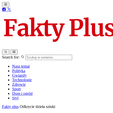
Search for:
Nasz temat
Polityka
Gwiazdy
Technologie
Zdrowie
Sport
Dom i ogród
Styl
Fakty plus
Odkrycie dzieła sztuki