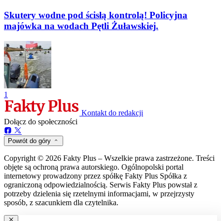
Skutery wodne pod ścisłą kontrolą! Policyjna
majówka na wodach Pętli Żuławskiej.
1
Kontakt do redakcji
Dołącz do społeczności
Powrót do góry
Copyright © 2026 Fakty Plus – Wszelkie prawa zastrzeżone. Treści
objęte są ochroną prawa autorskiego. Ogólnopolski portal
internetowy prowadzony przez spółkę Fakty Plus Spółka z
ograniczoną odpowiedzialnością. Serwis Fakty Plus powstał z
potrzeby dzielenia się rzetelnymi informacjami, w przejrzysty
sposób, z szacunkiem dla czytelnika.