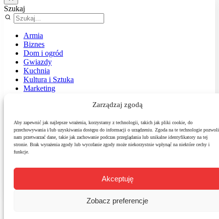
Szukaj
Armia
Biznes
Dom i ogród
Gwiazdy
Kuchnia
Kultura i Sztuka
Marketing
Muzyka
Zarządzaj zgodą
Nasz temat
News
Podróże
Aby zapewnić jak najlepsze wrażenia, korzystamy z technologii, takich jak pliki cookie, do
przechowywania i/lub uzyskiwania dostępu do informacji o urządzeniu. Zgoda na te technologie pozwoli
Polityka
nam przetwarzać dane, takie jak zachowanie podczas przeglądania lub unikalne identyfikatory na tej
Sport
stronie. Brak wyrażenia zgody lub wycofanie zgody może niekorzystnie wpłynąć na niektóre cechy i
Środowisko
funkcje.
Styl
Technologie
Zdrowie
Akceptuję
Zobacz preferencje