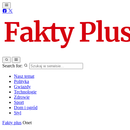
Search for:
Nasz temat
Polityka
Gwiazdy
Technologie
Zdrowie
Sport
Dom i ogród
Styl
Fakty plus
Onet