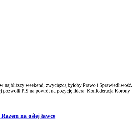
w najbliższy weekend, zwycięzcą byłoby Prawo i Sprawiedliwość.
 pozwolił PiS na powrót na pozycję lidera. Konfederacja Korony
 Razem na oślej ławce