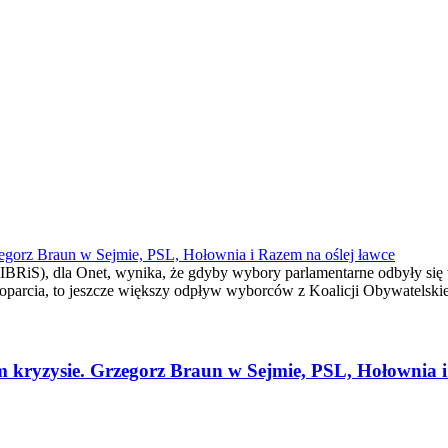
egorz Braun w Sejmie, PSL, Hołownia i Razem na oślej ławce
BRiS), dla Onet, wynika, że gdyby wybory parlamentarne odbyły się 
arcia, to jeszcze większy odpływ wyborców z Koalicji Obywatelskiej
 kryzysie. Grzegorz Braun w Sejmie, PSL, Hołownia i