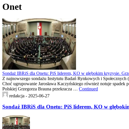
Onet
Sondaż IBRiS dla Onetu: PiS liderem, KO w głębokim kryzysie. Grz
Z najnowszego sondażu Instytutu Badań Rynkowych i Społecznych (I
Choć ugrupowanie Jarosława Kaczyńskiego również notuje spadek pop
Polskiej Grzegorza Brauna przekracza …
Continued
redakcja -
2025-06-27
Sondaż IBRiS dla Onetu: PiS liderem, KO w głębokim