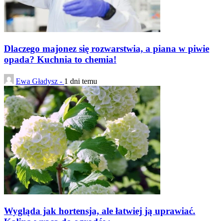
Dlaczego majonez się rozwarstwia, a piana w piwie
opada? Kuchnia to chemia!
Ewa Gładysz -
1 dni temu
Wygląda jak hortensja, ale łatwiej ją uprawiać.