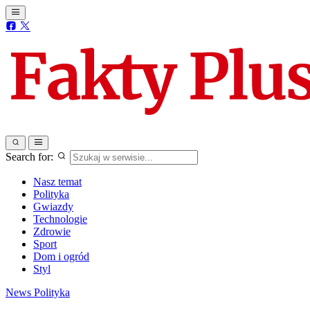
Search for:
Nasz temat
Polityka
Gwiazdy
Technologie
Zdrowie
Sport
Dom i ogród
Styl
News
Polityka