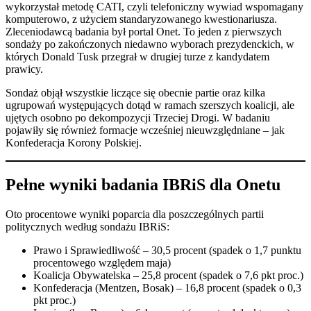
wykorzystał metodę CATI, czyli telefoniczny wywiad wspomagany
komputerowo, z użyciem standaryzowanego kwestionariusza.
Zleceniodawcą badania był portal Onet. To jeden z pierwszych
sondaży po zakończonych niedawno wyborach prezydenckich, w
których Donald Tusk przegrał w drugiej turze z kandydatem
prawicy.
Sondaż objął wszystkie liczące się obecnie partie oraz kilka
ugrupowań występujących dotąd w ramach szerszych koalicji, ale
ujętych osobno po dekompozycji Trzeciej Drogi. W badaniu
pojawiły się również formacje wcześniej nieuwzględniane – jak
Konfederacja Korony Polskiej.
Pełne wyniki badania IBRiS dla Onetu
Oto procentowe wyniki poparcia dla poszczególnych partii
politycznych według sondażu IBRiS:
Prawo i Sprawiedliwość – 30,5 procent (spadek o 1,7 punktu
procentowego względem maja)
Koalicja Obywatelska – 25,8 procent (spadek o 7,6 pkt proc.)
Konfederacja (Mentzen, Bosak) – 16,8 procent (spadek o 0,3
pkt proc.)