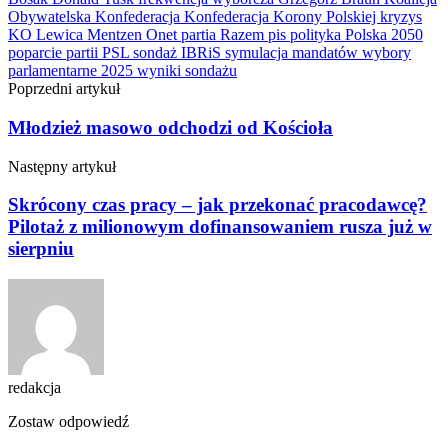
Obywatelska
Konfederacja
Konfederacja Korony Polskiej
kryzys
KO
Lewica
Mentzen
Onet
partia Razem
pis
polityka
Polska 2050
poparcie partii
PSL
sondaż IBRiS
symulacja mandatów
wybory
parlamentarne 2025
wyniki sondażu
Poprzedni artykuł
Młodzież masowo odchodzi od Kościoła
Następny artykuł
Skrócony czas pracy – jak przekonać pracodawcę?
Pilotaż z milionowym dofinansowaniem rusza już w
sierpniu
redakcja
Zostaw odpowiedź