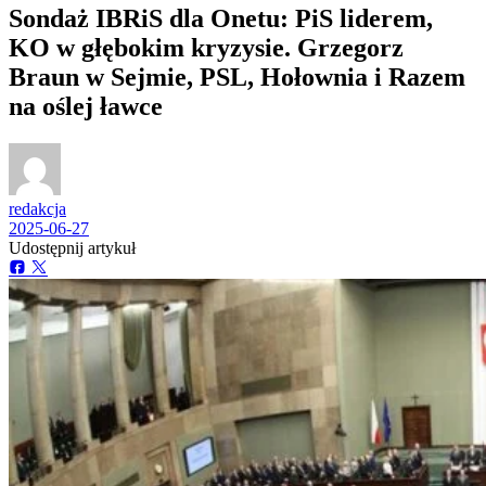
Sondaż IBRiS dla Onetu: PiS liderem,
KO w głębokim kryzysie. Grzegorz
Braun w Sejmie, PSL, Hołownia i Razem
na oślej ławce
redakcja
2025-06-27
Udostępnij artykuł