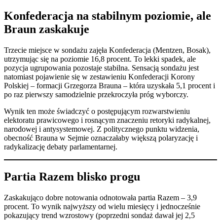
Konfederacja na stabilnym poziomie, ale
Braun zaskakuje
Trzecie miejsce w sondażu zajęła Konfederacja (Mentzen, Bosak),
utrzymując się na poziomie 16,8 procent. To lekki spadek, ale
pozycja ugrupowania pozostaje stabilna. Sensacją sondażu jest
natomiast pojawienie się w zestawieniu Konfederacji Korony
Polskiej – formacji Grzegorza Brauna – która uzyskała 5,1 procent i
po raz pierwszy samodzielnie przekroczyła próg wyborczy.
Wynik ten może świadczyć o postępującym rozwarstwieniu
elektoratu prawicowego i rosnącym znaczeniu retoryki radykalnej,
narodowej i antysystemowej. Z politycznego punktu widzenia,
obecność Brauna w Sejmie oznaczałaby większą polaryzację i
radykalizację debaty parlamentarnej.
Partia Razem blisko progu
Zaskakująco dobre notowania odnotowała partia Razem – 3,9
procent. To wynik najwyższy od wielu miesięcy i jednocześnie
pokazujący trend wzrostowy (poprzedni sondaż dawał jej 2,5