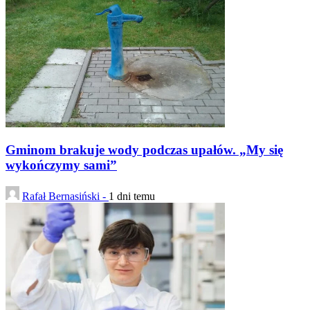
Gminom brakuje wody podczas upałów. „My się
wykończymy sami”
Rafał Bernasiński -
1 dni temu