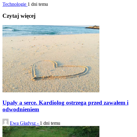
Technologie
1 dni temu
Czytaj więcej
Upały a serce. Kardiolog ostrzega przed zawałem i
odwodnieniem
Ewa Gładysz -
1 dni temu