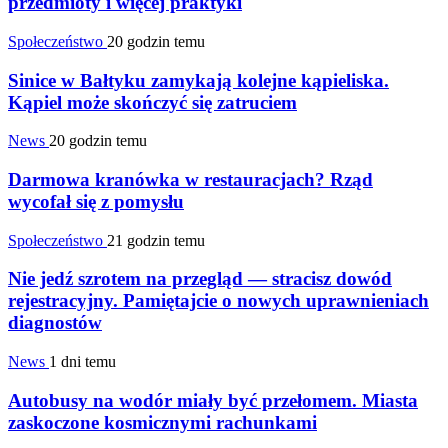
przedmioty i więcej praktyki
Społeczeństwo
20 godzin temu
Sinice w Bałtyku zamykają kolejne kąpieliska.
Kąpiel może skończyć się zatruciem
News
20 godzin temu
Darmowa kranówka w restauracjach? Rząd
wycofał się z pomysłu
Społeczeństwo
21 godzin temu
Nie jedź szrotem na przegląd — stracisz dowód
rejestracyjny. Pamiętajcie o nowych uprawnieniach
diagnostów
News
1 dni temu
Autobusy na wodór miały być przełomem. Miasta
zaskoczone kosmicznymi rachunkami