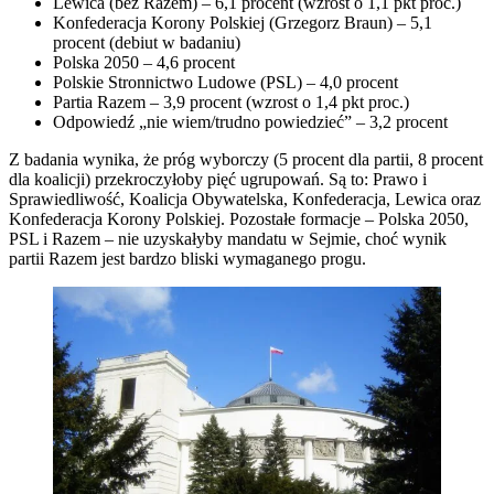
Lewica (bez Razem) – 6,1 procent (wzrost o 1,1 pkt proc.)
Konfederacja Korony Polskiej (Grzegorz Braun) – 5,1
procent (debiut w badaniu)
Polska 2050 – 4,6 procent
Polskie Stronnictwo Ludowe (PSL) – 4,0 procent
Partia Razem – 3,9 procent (wzrost o 1,4 pkt proc.)
Odpowiedź „nie wiem/trudno powiedzieć” – 3,2 procent
Z badania wynika, że próg wyborczy (5 procent dla partii, 8 procent
dla koalicji) przekroczyłoby pięć ugrupowań. Są to: Prawo i
Sprawiedliwość, Koalicja Obywatelska, Konfederacja, Lewica oraz
Konfederacja Korony Polskiej. Pozostałe formacje – Polska 2050,
PSL i Razem – nie uzyskałyby mandatu w Sejmie, choć wynik
partii Razem jest bardzo bliski wymaganego progu.