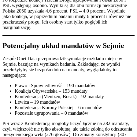
PSL występują osobno. Wyniki są dla obu formacji niekorzystne –
Polska 2050 uzyskała 4,6 procent, PSL – 4,0 procent. Wspólnie,
jako koalicja, w poprzednim badaniu miały 6 procent i również nie
przekraczały progu. Ich osobny start tylko pogłębił ich
marginalizację.
Potencjalny układ mandatów w Sejmie
Zespół Onet Data przeprowadził symulację rozkładu miejsc w
Sejmie, bazując na wynikach badania. Zakładając, że wyniki
przełożyłyby się bezpośrednio na mandaty, wyglądałoby to
następująco:
Prawo i Sprawiedliwość – 190 mandatów
Koalicja Obywatelska – 153 mandaty
Konfederacja (Mentzen, Bosak) – 92 mandaty
Lewica – 19 mandatów
Konfederacja Korony Polskiej – 6 mandatów
Pozostałe ugrupowania – 0 mandatów
PiS wraz z Konfederacją mogłoby liczyć łącznie na 282 mandaty,
czyli większość nie tylko absolutną, ale także zdolną do odrzucania
prezydenckiego weta (276 głosów). Do zmiany konstytucji (307