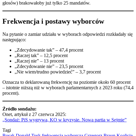
głosów) brakowałoby już tylko 25 mandatów.
Frekwencja i postawy wyborców
Na pytanie o zamiar udziału w wyborach odpowiedzi rozkładały się
następująco:
„Zdecydowanie tak” – 47,4 procent
„Raczej tak” – 12,5 procent
„Raczej nie” – 13 procent
„Zdecydowanie nie” – 23,5 procent
„Nie wiem/trudno powiedzieć” – 3,7 procent
Oznacza to deklarowaną frekwencję na poziomie około 60 procent
– istotnie niższą niż w wyborach parlamentarnych z 2023 roku (74,4
procent).
Źródło sondażu:
Onet, artykuł z 27 czerwca 2025:
„Sondaż: PiS wygrywa, KO w kryzysie. Nowa partia w Sejmie”
Tagi
Bosak
Donald Tusk
frekwencja wyborcza
Grzegorz Braun
Koalicja