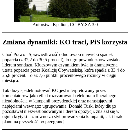
Autorstwa Kpalion, CC BY-SA 3.0
Zmiana dynamiki: KO traci, PiS korzysta
Choć Prawo i Sprawiedliwość odnotowało niewielki spadek
poparcia (z 32,2 do 30,5 procent), to ugrupowanie znów zostało
liderem sondażu. Kluczowym czynnikiem była tu dramatyczna
utrata poparcia przez Koalicję Obywatelską, która spadła z 33,4 do
25,8 procent. To aż 7,6 punktu procentowego różnicy w ciągu
miesiąca.
Tak duży spadek notowań KO jest interpretowany przez
komentatorów jako efekt rozczarowania elektoratu liberalnego
nieudolnością w kampanii prezydenckiej oraz narastającymi
napięciami wewnątrz ugrupowania. Donald Tusk, który długo
pozostawał niekwestionowanym liderem opozycji, znalazł się w
ogniu krytyki – zarówno za styl prowadzenia kampanii, jak i brak
planu na przyszłość po przegranej.