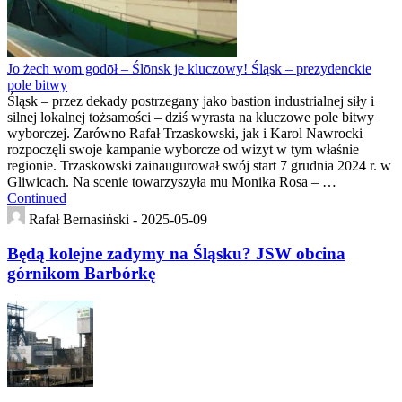
Jo żech wom godōł – Ślōnsk je kluczowy! Śląsk – prezydenckie
pole bitwy
Śląsk – przez dekady postrzegany jako bastion industrialnej siły i
silnej lokalnej tożsamości – dziś wyrasta na kluczowe pole bitwy
wyborczej. Zarówno Rafał Trzaskowski, jak i Karol Nawrocki
rozpoczęli swoje kampanie wyborcze od wizyt w tym właśnie
regionie. Trzaskowski zainaugurował swój start 7 grudnia 2024 r. w
Gliwicach. Na scenie towarzyszyła mu Monika Rosa – …
Continued
Rafał Bernasiński -
2025-05-09
Będą kolejne zadymy na Śląsku? JSW obcina
górnikom Barbórkę