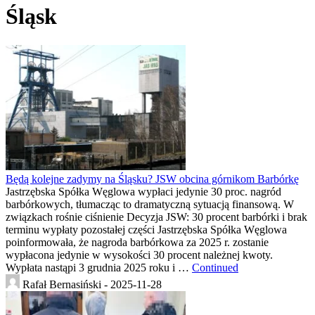
Śląsk
Będą kolejne zadymy na Śląsku? JSW obcina górnikom Barbórkę
Jastrzębska Spółka Węglowa wypłaci jedynie 30 proc. nagród
barbórkowych, tłumacząc to dramatyczną sytuacją finansową. W
związkach rośnie ciśnienie Decyzja JSW: 30 procent barbórki i brak
terminu wypłaty pozostałej części Jastrzębska Spółka Węglowa
poinformowała, że nagroda barbórkowa za 2025 r. zostanie
wypłacona jedynie w wysokości 30 procent należnej kwoty.
Wypłata nastąpi 3 grudnia 2025 roku i …
Continued
Rafał Bernasiński -
2025-11-28