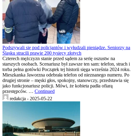
Podszywali się pod policjantów i wyłudzali pieniądze. Seniorzy na
Śląsku stracili prawie 200 tysięcy złotych
Czterech mężczyzn stanie przed sądem za serię oszustw na
starszych osobach. Scenariusz był zawsze ten sam: telefon, strach i
torba pełna gotówki Początek tej historii sięga września 2024 roku.
Mieszkanka Jaworzna odebrała telefon od nieznanego numeru. Po
drugiej stronie – męski głos, spokojny, stanowczy, przedstawia się
jako funkcjonariusz policji. Mówi, że kobieta padła ofiarą
przestępców. …
Continued
redakcja -
2025-05-22