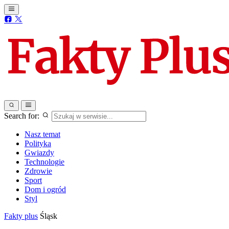
Search for:
Nasz temat
Polityka
Gwiazdy
Technologie
Zdrowie
Sport
Dom i ogród
Styl
Fakty plus
Śląsk