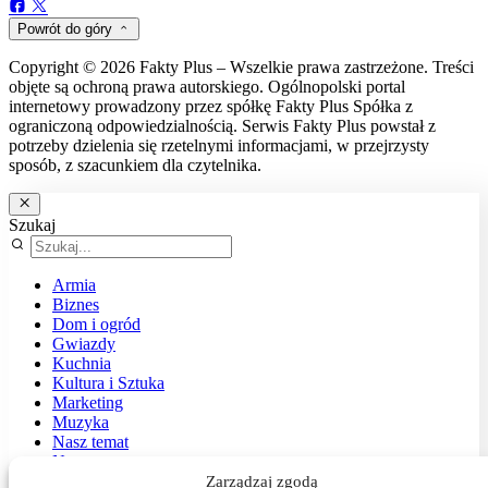
Powrót do góry
Copyright © 2026 Fakty Plus – Wszelkie prawa zastrzeżone. Treści
objęte są ochroną prawa autorskiego. Ogólnopolski portal
internetowy prowadzony przez spółkę Fakty Plus Spółka z
ograniczoną odpowiedzialnością. Serwis Fakty Plus powstał z
potrzeby dzielenia się rzetelnymi informacjami, w przejrzysty
sposób, z szacunkiem dla czytelnika.
Szukaj
Armia
Biznes
Dom i ogród
Gwiazdy
Kuchnia
Kultura i Sztuka
Marketing
Muzyka
Nasz temat
News
Podróże
Zarządzaj zgodą