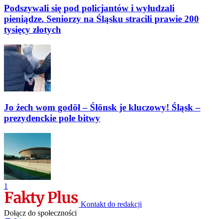
Podszywali się pod policjantów i wyłudzali
pieniądze. Seniorzy na Śląsku stracili prawie 200
tysięcy złotych
Jo żech wom godōł – Ślōnsk je kluczowy! Śląsk –
prezydenckie pole bitwy
1
Kontakt do redakcji
Dołącz do społeczności