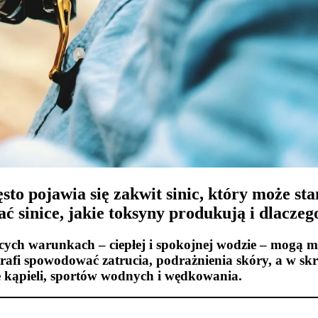
ęsto pojawia się
zakwit sinic
, który może st
ać sinice, jakie toksyny produkują i dlacze
cych warunkach – ciepłej i spokojnej wodzie – mogą 
rafi spowodować zatrucia, podrażnienia skóry, a w skr
ie kąpieli, sportów wodnych i wędkowania.