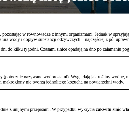
ch, pozostając w równowadze z innymi organizmami. Jednak w sprzyja
atura wody i dopływ substancji odżywczych – najczęściej z pól upraw
 dni do kilku tygodni. Czasami sinice opadają na dno po załamaniu pog
ny
(potocznie nazywane wodorostami). Wyglądają jak rośliny wodne, mają
nic, makroglony nie tworzą jednolitego kożucha na powierzchni wody.
zgodnie z unijnymi przepisami. W przypadku wykrycia
zakwitu sinic
wła