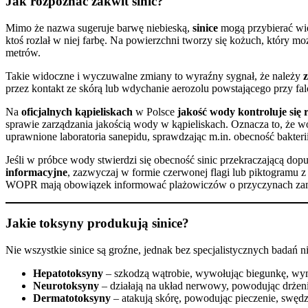
Jak rozpoznać zakwit sinic?
Mimo że nazwa sugeruje barwę niebieską,
sinice
mogą przybierać wie
ktoś rozlał w niej farbę. Na powierzchni tworzy się kożuch, który mo
metrów.
Takie widoczne i wyczuwalne zmiany to wyraźny sygnał, że należy
przez kontakt ze skórą lub wdychanie aerozolu powstającego przy fa
Na
oficjalnych kąpieliskach
w Polsce
jakość wody kontroluje się 
sprawie zarządzania jakością wody w kąpieliskach. Oznacza to, że 
uprawnione laboratoria sanepidu, sprawdzając m.in. obecność bakter
Jeśli w próbce wody stwierdzi się obecność sinic przekraczającą do
informacyjne
, zazwyczaj w formie czerwonej flagi lub piktogramu
WOPR mają obowiązek informować plażowiczów o przyczynach zamkni
Jakie toksyny produkują sinice?
Nie wszystkie sinice są groźne, jednak bez specjalistycznych badań 
Hepatotoksyny
– szkodzą wątrobie, wywołując biegunkę, wym
Neurotoksyny
– działają na układ nerwowy, powodując drżeni
Dermatotoksyny
– atakują skórę, powodując pieczenie, swędz