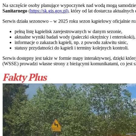
Na szczęście osoby planujące wypoczynek nad wodą mogą samodzielni
Sanitarnego
(
https://sk.gis.gov.pl)
, który od lat dostarcza aktualnyc
Serwis działa sezonowo – w 2025 roku sezon kąpielowy oficjalnie roz
pełną listę kąpielisk zarejestrowanych w danym sezonie,
aktualne wyniki badań wody (pałeczki okrężnicy i enterokoki),
informacje o zakazach kąpieli, np. z powodu zakwitu sinic,
statusy przydatności do kąpieli i terminy kolejnych kontroli.
Serwis dostępny jest także w formie mapy interaktywnej, dzięki kt
(WSSE) prowadzi własne strony z bieżącymi komunikatami, co jest s