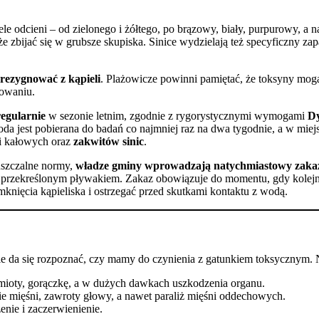
le odcieni – od zielonego i żółtego, po brązowy, biały, purpurowy, a
że zbijać się w grubsze skupiska. Sinice wydzielają też specyficzny zap
zrezygnować z kąpieli
. Plażowicze powinni pamiętać, że toksyny mogą 
lowaniu.
regularnie
w sezonie letnim, zgodnie z rygorystycznymi wymogami
Dy
woda jest pobierana do badań co najmniej raz na dwa tygodnie, a w mi
ii kałowych oraz
zakwitów sinic
.
puszczalne normy,
władze gminy wprowadzają natychmiastowy zakaz
 z przekreślonym pływakiem. Zakaz obowiązuje do momentu, gdy kolejn
ęcia kąpieliska i ostrzegać przed skutkami kontaktu z wodą.
nie da się rozpoznać, czy mamy do czynienia z gatunkiem toksycznym. 
ioty, gorączkę, a w dużych dawkach uszkodzenia organu.
e mięśni, zawroty głowy, a nawet paraliż mięśni oddechowych.
enie i zaczerwienienie.