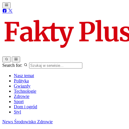
Search for:
Nasz temat
Polityka
Gwiazdy
Technologie
Zdrowie
Sport
Dom i ogród
Styl
News
Środowisko
Zdrowie