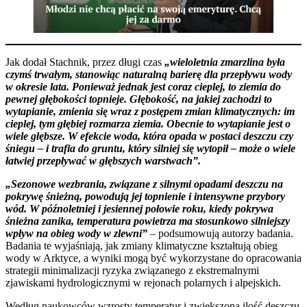
Jak dodał Stachnik, przez długi czas
„wieloletnia zmarzlina była
czymś trwałym, stanowiąc naturalną barierę dla przepływu wody
w okresie lata. Ponieważ jednak jest coraz cieplej, to ziemia do
pewnej głębokości topnieje. Głębokość, na jakiej zachodzi to
wytapianie, zmienia się wraz z postępem zmian klimatycznych: im
cieplej, tym głębiej rozmarza ziemia. Obecnie to wytapianie jest o
wiele głębsze. W efekcie woda, która opada w postaci deszczu czy
śniegu – i trafia do gruntu, który silniej się wytopił – może o wiele
łatwiej przepływać w głębszych warstwach”.
„Sezonowe wezbrania, związane z silnymi opadami deszczu na
pokrywę śnieżną, powodują jej topnienie i intensywne przybory
wód. W późnoletniej i jesiennej połowie roku, kiedy pokrywa
śnieżna zanika, temperatura powietrza ma stosunkowo silniejszy
wpływ na obieg wody w zlewni”
– podsumowują autorzy badania.
Badania te wyjaśniają, jak zmiany klimatyczne kształtują obieg
wody w Arktyce, a wyniki mogą być wykorzystane do opracowania
strategii minimalizacji ryzyka związanego z ekstremalnymi
zjawiskami hydrologicznymi w rejonach polarnych i alpejskich.
Według naukowców wzrosty temperatur i zwiększona ilość deszczu