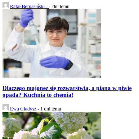
Rafał Bernasiński -
1 dni temu
Dlaczego majonez się rozwarstwia, a piana w piwie
opada? Kuchnia to chemia!
Ewa Gładysz -
1 dni temu