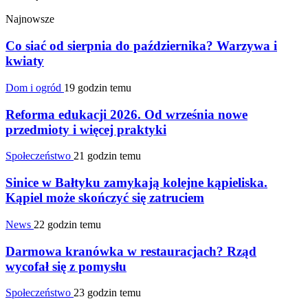
Najnowsze
Co siać od sierpnia do października? Warzywa i
kwiaty
Dom i ogród
19 godzin temu
Reforma edukacji 2026. Od września nowe
przedmioty i więcej praktyki
Społeczeństwo
21 godzin temu
Sinice w Bałtyku zamykają kolejne kąpieliska.
Kąpiel może skończyć się zatruciem
News
22 godzin temu
Darmowa kranówka w restauracjach? Rząd
wycofał się z pomysłu
Społeczeństwo
23 godzin temu