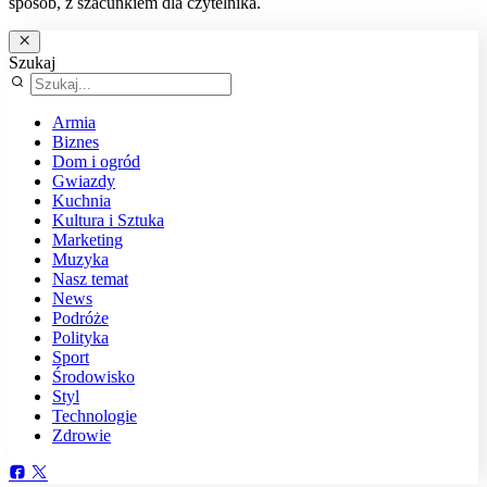
sposób, z szacunkiem dla czytelnika.
Szukaj
Armia
Biznes
Dom i ogród
Gwiazdy
Kuchnia
Kultura i Sztuka
Marketing
Muzyka
Nasz temat
News
Podróże
Polityka
Sport
Środowisko
Styl
Technologie
Zdrowie