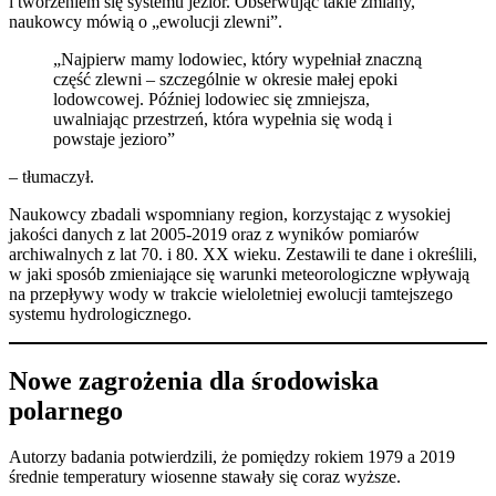
i tworzeniem się systemu jezior. Obserwując takie zmiany,
naukowcy mówią o „ewolucji zlewni”.
„Najpierw mamy lodowiec, który wypełniał znaczną
część zlewni – szczególnie w okresie małej epoki
lodowcowej. Później lodowiec się zmniejsza,
uwalniając przestrzeń, która wypełnia się wodą i
powstaje jezioro”
– tłumaczył.
Naukowcy zbadali wspomniany region, korzystając z wysokiej
jakości danych z lat 2005-2019 oraz z wyników pomiarów
archiwalnych z lat 70. i 80. XX wieku. Zestawili te dane i określili,
w jaki sposób zmieniające się warunki meteorologiczne wpływają
na przepływy wody w trakcie wieloletniej ewolucji tamtejszego
systemu hydrologicznego.
Nowe zagrożenia dla środowiska
polarnego
Autorzy badania potwierdzili, że pomiędzy rokiem 1979 a 2019
średnie temperatury wiosenne stawały się coraz wyższe.