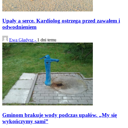
Upały a serce. Kardiolog ostrzega przed zawałem i
odwodnieniem
Ewa Gładysz -
1 dni temu
Gminom brakuje wody podczas upałów. „My się
wykończymy sami”