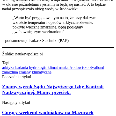
w okresie późnoletnim i jesiennym będą się nasilać. A to będzie
nadal przyspieszało obieg wody w środowisku.
„Warto być przygotowanym na to, że przy dalszym
wzroście temperatur i opadów arktyczne zlewnie,
pokryte wieczną zmarzliną, będą podlegały
gwałtowniejszym wezbraniom”
– podsumowuje Łukasz Stachnik. (PAP)
Źródło: naukawpolsce.pl
Tagi
arktyka
badania
hydrologia
klimat
nauka
środowisko
Svalbard
zmarzlina
zmiany klimatyczne
Poprzedni artykuł
Znamy wyrok Sądu Najwyższego Izby Kontroli
Nadzwyczajnej. Mamy przeciek.
Następny artykuł
Gorący weekend wodniaków na Mazurach