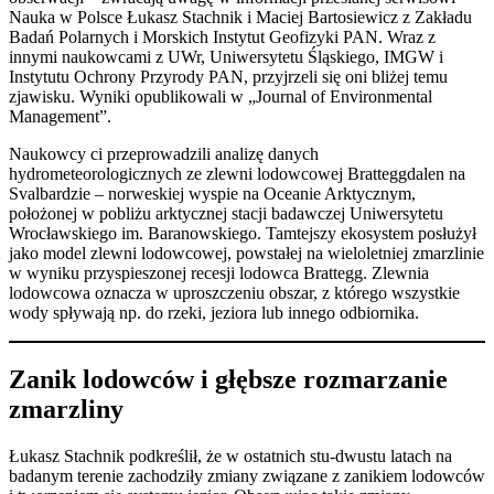
Nauka w Polsce Łukasz Stachnik i Maciej Bartosiewicz z Zakładu
Badań Polarnych i Morskich Instytut Geofizyki PAN. Wraz z
innymi naukowcami z UWr, Uniwersytetu Śląskiego, IMGW i
Instytutu Ochrony Przyrody PAN, przyjrzeli się oni bliżej temu
zjawisku. Wyniki opublikowali w „Journal of Environmental
Management”.
Naukowcy ci przeprowadzili analizę danych
hydrometeorologicznych ze zlewni lodowcowej Bratteggdalen na
Svalbardzie – norweskiej wyspie na Oceanie Arktycznym,
położonej w pobliżu arktycznej stacji badawczej Uniwersytetu
Wrocławskiego im. Baranowskiego. Tamtejszy ekosystem posłużył
jako model zlewni lodowcowej, powstałej na wieloletniej zmarzlinie
w wyniku przyspieszonej recesji lodowca Brattegg. Zlewnia
lodowcowa oznacza w uproszczeniu obszar, z którego wszystkie
wody spływają np. do rzeki, jeziora lub innego odbiornika.
Zanik lodowców i głębsze rozmarzanie
zmarzliny
Łukasz Stachnik podkreślił, że w ostatnich stu-dwustu latach na
badanym terenie zachodziły zmiany związane z zanikiem lodowców