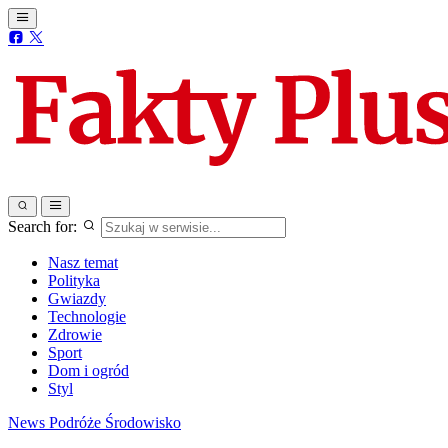
Search for:
Nasz temat
Polityka
Gwiazdy
Technologie
Zdrowie
Sport
Dom i ogród
Styl
News
Podróże
Środowisko