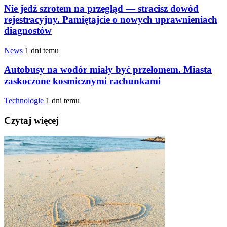
Nie jedź szrotem na przegląd — stracisz dowód
rejestracyjny. Pamiętajcie o nowych uprawnieniach
diagnostów
News
1 dni temu
Autobusy na wodór miały być przełomem. Miasta
zaskoczone kosmicznymi rachunkami
Technologie
1 dni temu
Czytaj więcej