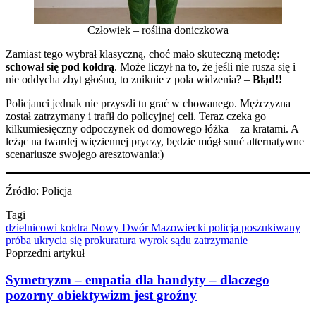
Człowiek – roślina doniczkowa
Zamiast tego wybrał klasyczną, choć mało skuteczną metodę:
schował się pod kołdrą
. Może liczył na to, że jeśli nie rusza się i
nie oddycha zbyt głośno, to zniknie z pola widzenia? –
Błąd!!
Policjanci jednak nie przyszli tu grać w chowanego. Mężczyzna
został zatrzymany i trafił do policyjnej celi. Teraz czeka go
kilkumiesięczny odpoczynek od domowego łóżka – za kratami. A
leżąc na twardej więziennej pryczy, będzie mógł snuć alternatywne
scenariusze swojego aresztowania:)
Źródło: Policja
Tagi
dzielnicowi
kołdra
Nowy Dwór Mazowiecki
policja
poszukiwany
próba ukrycia się
prokuratura
wyrok sądu
zatrzymanie
Poprzedni artykuł
Symetryzm – empatia dla bandyty – dlaczego
pozorny obiektywizm jest groźny