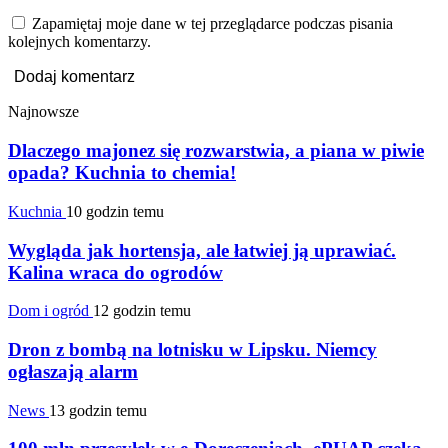
Zapamiętaj moje dane w tej przeglądarce podczas pisania
kolejnych komentarzy.
Najnowsze
Dlaczego majonez się rozwarstwia, a piana w piwie
opada? Kuchnia to chemia!
Kuchnia
10 godzin temu
Wygląda jak hortensja, ale łatwiej ją uprawiać.
Kalina wraca do ogrodów
Dom i ogród
12 godzin temu
Dron z bombą na lotnisku w Lipsku. Niemcy
ogłaszają alarm
News
13 godzin temu