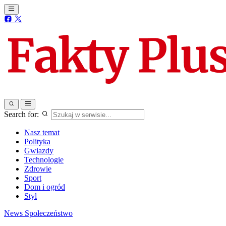
Search for:
Nasz temat
Polityka
Gwiazdy
Technologie
Zdrowie
Sport
Dom i ogród
Styl
News
Społeczeństwo