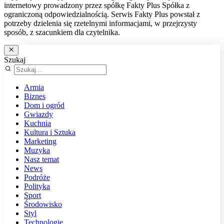
internetowy prowadzony przez spółkę Fakty Plus Spółka z
ograniczoną odpowiedzialnością. Serwis Fakty Plus powstał z
potrzeby dzielenia się rzetelnymi informacjami, w przejrzysty
sposób, z szacunkiem dla czytelnika.
Szukaj
Armia
Biznes
Dom i ogród
Gwiazdy
Kuchnia
Kultura i Sztuka
Marketing
Muzyka
Nasz temat
News
Podróże
Polityka
Sport
Środowisko
Styl
Technologie