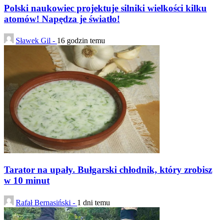
Polski naukowiec projektuje silniki wielkości kilku
atomów! Napędza je światło!
Sławek Gil -
16 godzin temu
Tarator na upały. Bułgarski chłodnik, który zrobisz
w 10 minut
Rafał Bernasiński -
1 dni temu