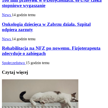
100 mln przesyłek w e-Doręczeniach. ePUAP czeka
stopniowe wygaszanie
News
14 godzin temu
Onkologia dziecięca w Zabrzu działa. Szpital
odpiera zarzuty
News
14 godzin temu
Rehabilitacja na NFZ po nowemu. Fizjoterapeuta
zdecyduje o zabiegach
Społeczeństwo
15 godzin temu
Czytaj więcej