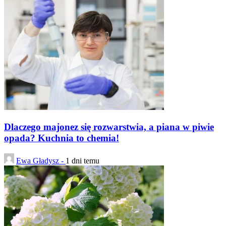
Dlaczego majonez się rozwarstwia, a piana w piwie
opada? Kuchnia to chemia!
Ewa Gładysz -
1 dni temu