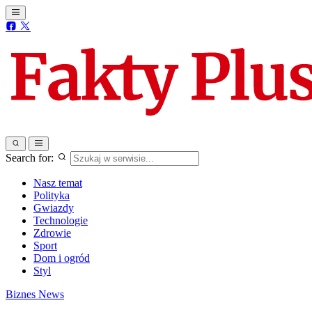
Search for:
Nasz temat
Polityka
Gwiazdy
Technologie
Zdrowie
Sport
Dom i ogród
Styl
Biznes
News