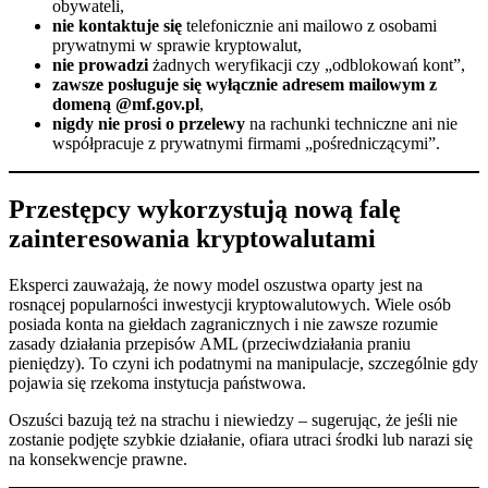
obywateli,
nie kontaktuje się
telefonicznie ani mailowo z osobami
prywatnymi w sprawie kryptowalut,
nie prowadzi
żadnych weryfikacji czy „odblokowań kont”,
zawsze posługuje się wyłącznie adresem mailowym z
domeną @mf.gov.pl
,
nigdy nie prosi o przelewy
na rachunki techniczne ani nie
współpracuje z prywatnymi firmami „pośredniczącymi”.
Przestępcy wykorzystują nową falę
zainteresowania kryptowalutami
Eksperci zauważają, że nowy model oszustwa oparty jest na
rosnącej popularności inwestycji kryptowalutowych. Wiele osób
posiada konta na giełdach zagranicznych i nie zawsze rozumie
zasady działania przepisów AML (przeciwdziałania praniu
pieniędzy). To czyni ich podatnymi na manipulacje, szczególnie gdy
pojawia się rzekoma instytucja państwowa.
Oszuści bazują też na strachu i niewiedzy – sugerując, że jeśli nie
zostanie podjęte szybkie działanie, ofiara utraci środki lub narazi się
na konsekwencje prawne.