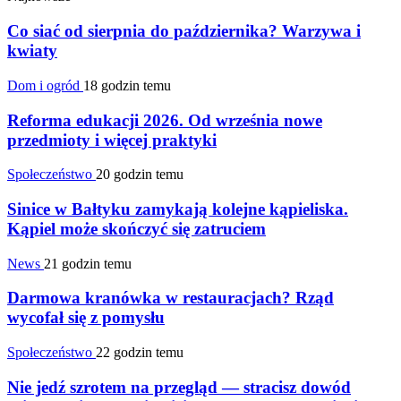
Co siać od sierpnia do października? Warzywa i
kwiaty
Dom i ogród
18 godzin temu
Reforma edukacji 2026. Od września nowe
przedmioty i więcej praktyki
Społeczeństwo
20 godzin temu
Sinice w Bałtyku zamykają kolejne kąpieliska.
Kąpiel może skończyć się zatruciem
News
21 godzin temu
Darmowa kranówka w restauracjach? Rząd
wycofał się z pomysłu
Społeczeństwo
22 godzin temu
Nie jedź szrotem na przegląd — stracisz dowód