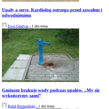
Upały a serce. Kardiolog ostrzega przed zawałem i
odwodnieniem
Ewa Gładysz -
1 dni temu
Gminom brakuje wody podczas upałów. „My się
wykończymy sami”
Rafał Bernasiński -
1 dni temu