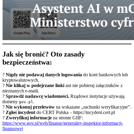
Jak się bronić? Oto zasady
bezpieczeństwa:
?
Nigdy nie podawaj danych logowania
do kont bankowych lub
kryptowalutowych.
?
Nie klikaj w podejrzane linki
ani nie pobieraj załączników z
nieznanych e-maili.
?
Sprawdź nadawcę wiadomości.
Rządowe instytucje używają
domeny
.
gov.pl
?
Nie wykonuj przelewów
na wskazane „rachunki weryfikacyjne”.
?
Zgłoś incydent
do CERT Polska –
https://incydent.cert.pl
?
Zweryfikuj informacje
na stronie GIIF:
https://www.gov.pl/web/finanse/generalny-inspektor-informacji-
finansowej