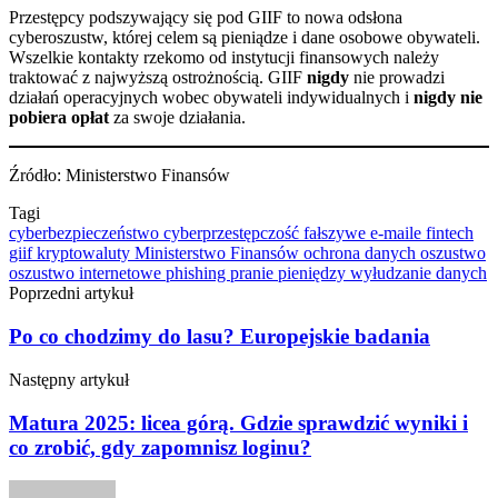
Przestępcy podszywający się pod GIIF to nowa odsłona
cyberoszustw, której celem są pieniądze i dane osobowe obywateli.
Wszelkie kontakty rzekomo od instytucji finansowych należy
traktować z najwyższą ostrożnością. GIIF
nigdy
nie prowadzi
działań operacyjnych wobec obywateli indywidualnych i
nigdy nie
pobiera opłat
za swoje działania.
Źródło: Ministerstwo Finansów
Tagi
cyberbezpieczeństwo
cyberprzestępczość
fałszywe e-maile
fintech
giif
kryptowaluty
Ministerstwo Finansów
ochrona danych
oszustwo
oszustwo internetowe
phishing
pranie pieniędzy
wyłudzanie danych
Poprzedni artykuł
Po co chodzimy do lasu? Europejskie badania
Następny artykuł
Matura 2025: licea górą. Gdzie sprawdzić wyniki i
co zrobić, gdy zapomnisz loginu?