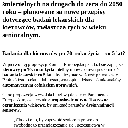
śmiertelnych na drogach do zera do 2050
roku
– planowane są nowe przepisy
dotyczące
badań lekarskich dla
kierowców
, zwłaszcza tych w wieku
senioralnym.
Badania dla kierowców po 70. roku życia – co 5 lat?
W pierwotnej propozycji Komisji Europejskiej znalazł się zapis, że
kierowcy po 70. roku życia
mieliby obowiązkowo przechodzić
badania lekarskie co 5 lat
, aby utrzymać ważność prawa jazdy.
Brak takiego badania lub negatywna opinia lekarza skutkowałaby
automatycznym cofnięciem uprawnień
.
Choć propozycja wywołała burzliwą debatę w Parlamencie
Europejskim, ostatecznie
europosłowie odrzucili sztywne
ograniczenia wiekowe
, by uniknąć zarzutów
dyskryminacji
seniorów
.
„Chodzi o to, by zapewnić seniorom prawo do
swobodnego przemieszczania się i uczestnictwa w