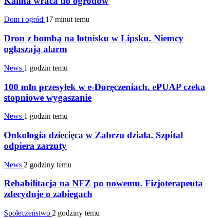
Kalina wraca do ogrodów
Dom i ogród
17 minut temu
Dron z bombą na lotnisku w Lipsku. Niemcy
ogłaszają alarm
News
1 godzin temu
100 mln przesyłek w e-Doręczeniach. ePUAP czeka
stopniowe wygaszanie
News
1 godzin temu
Onkologia dziecięca w Zabrzu działa. Szpital
odpiera zarzuty
News
2 godziny temu
Rehabilitacja na NFZ po nowemu. Fizjoterapeuta
zdecyduje o zabiegach
Społeczeństwo
2 godziny temu