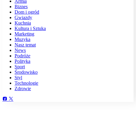
Armia
Biznes
Dom i ogród
Gwiazdy
Kuchnia
Kultura i Sztuka
Marketing
Muzyka
Nasz temat
News
Podróże
Polityka
Sport
Środowisko
Styl
Technologie
Zdrowie