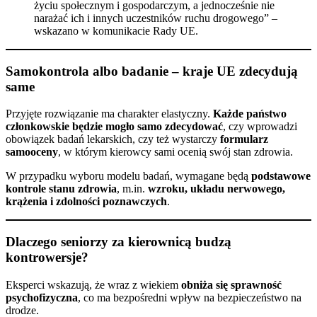
życiu społecznym i gospodarczym, a jednocześnie nie
narażać ich i innych uczestników ruchu drogowego” –
wskazano w komunikacie Rady UE.
Samokontrola albo badanie – kraje UE zdecydują
same
Przyjęte rozwiązanie ma charakter elastyczny.
Każde państwo
członkowskie będzie mogło samo zdecydować
, czy wprowadzi
obowiązek badań lekarskich, czy też wystarczy
formularz
samooceny
, w którym kierowcy sami ocenią swój stan zdrowia.
W przypadku wyboru modelu badań, wymagane będą
podstawowe
kontrole stanu zdrowia
, m.in.
wzroku, układu nerwowego,
krążenia i zdolności poznawczych
.
Dlaczego seniorzy za kierownicą budzą
kontrowersje?
Eksperci wskazują, że wraz z wiekiem
obniża się sprawność
psychofizyczna
, co ma bezpośredni wpływ na bezpieczeństwo na
drodze.