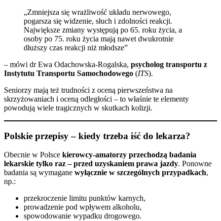
„Zmniejsza się wrażliwość układu nerwowego,
pogarsza się widzenie, słuch i zdolności reakcji.
Największe zmiany występują po 65. roku życia, a
osoby po 75. roku życia mają nawet dwukrotnie
dłuższy czas reakcji niż młodsze”
– mówi dr Ewa Odachowska-Rogalska,
psycholog transportu z
Instytutu Transportu Samochodowego
(
ITS
).
Seniorzy mają też trudności z oceną pierwszeństwa na
skrzyżowaniach i oceną odległości – to właśnie te elementy
powodują wiele tragicznych w skutkach kolizji.
Polskie przepisy – kiedy trzeba iść do lekarza?
Obecnie w Polsce
kierowcy-amatorzy przechodzą badania
lekarskie tylko raz – przed uzyskaniem prawa jazdy
. Ponowne
badania są wymagane
wyłącznie w szczególnych przypadkach
,
np.:
przekroczenie limitu punktów karnych,
prowadzenie pod wpływem alkoholu,
spowodowanie wypadku drogowego.