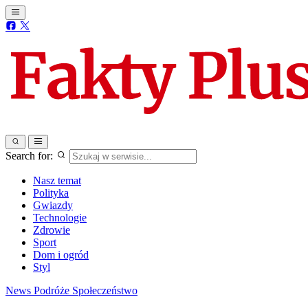
Search for:
Nasz temat
Polityka
Gwiazdy
Technologie
Zdrowie
Sport
Dom i ogród
Styl
News
Podróże
Społeczeństwo