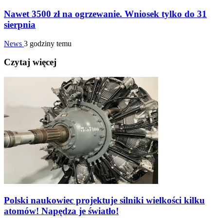
Nawet 3500 zł na ogrzewanie. Wniosek tylko do 31
sierpnia
News
3 godziny temu
Czytaj więcej
Polski naukowiec projektuje silniki wielkości kilku
atomów! Napędza je światło!