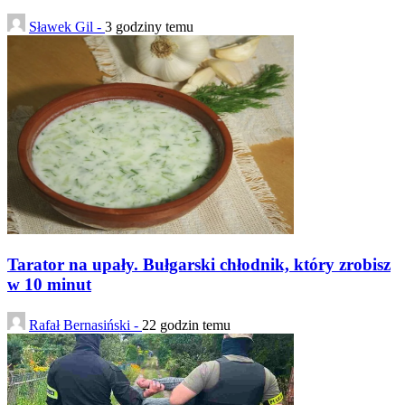
Sławek Gil -
3 godziny temu
Tarator na upały. Bułgarski chłodnik, który zrobisz
w 10 minut
Rafał Bernasiński -
22 godzin temu