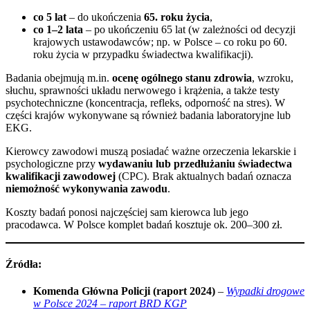
co 5 lat
– do ukończenia
65. roku życia
,
co 1–2 lata
– po ukończeniu 65 lat (w zależności od decyzji
krajowych ustawodawców; np. w Polsce – co roku po 60.
roku życia w przypadku świadectwa kwalifikacji).
Badania obejmują m.in.
ocenę ogólnego stanu zdrowia
, wzroku,
słuchu, sprawności układu nerwowego i krążenia, a także testy
psychotechniczne (koncentracja, refleks, odporność na stres). W
części krajów wykonywane są również badania laboratoryjne lub
EKG.
Kierowcy zawodowi muszą posiadać ważne orzeczenia lekarskie i
psychologiczne przy
wydawaniu lub przedłużaniu świadectwa
kwalifikacji zawodowej
(CPC). Brak aktualnych badań oznacza
niemożność wykonywania zawodu
.
Koszty badań ponosi najczęściej sam kierowca lub jego
pracodawca. W Polsce komplet badań kosztuje ok. 200–300 zł.
Źródła:
Komenda Główna Policji (raport 2024)
–
Wypadki drogowe
w Polsce 2024 – raport BRD KGP