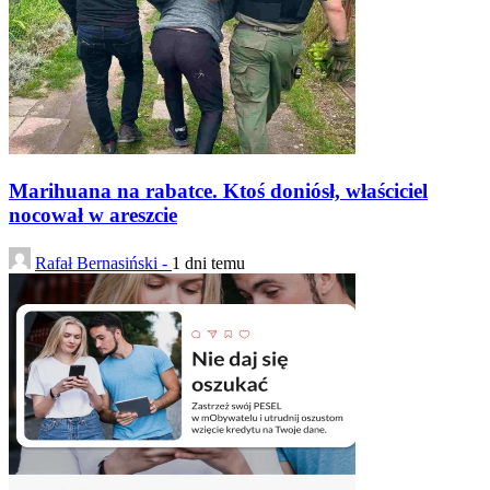
Marihuana na rabatce. Ktoś doniósł, właściciel
nocował w areszcie
Rafał Bernasiński -
1 dni temu