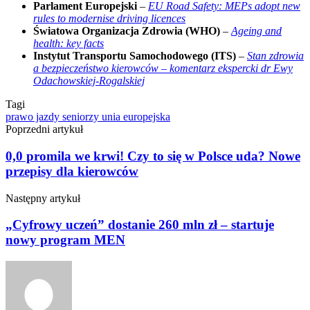
Parlament Europejski
–
EU Road Safety: MEPs adopt new
rules to modernise driving licences
Światowa Organizacja Zdrowia (WHO)
–
Ageing and
health: key facts
Instytut Transportu Samochodowego (ITS)
–
Stan zdrowia
a bezpieczeństwo kierowców – komentarz ekspercki dr Ewy
Odachowskiej-Rogalskiej
Tagi
prawo jazdy
seniorzy
unia europejska
Poprzedni artykuł
0,0 promila we krwi! Czy to się w Polsce uda? Nowe
przepisy dla kierowców
Następny artykuł
„Cyfrowy uczeń” dostanie 260 mln zł – startuje
nowy program MEN