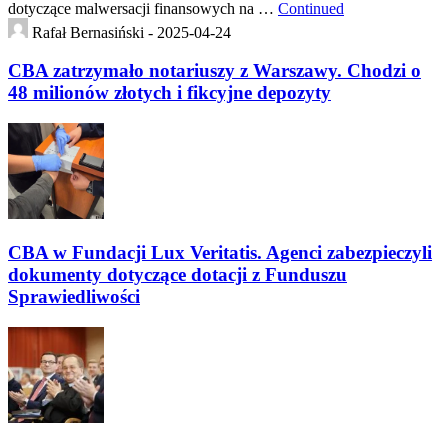
dotyczące malwersacji finansowych na …
Continued
Rafał Bernasiński -
2025-04-24
CBA zatrzymało notariuszy z Warszawy. Chodzi o
48 milionów złotych i fikcyjne depozyty
CBA w Fundacji Lux Veritatis. Agenci zabezpieczyli
dokumenty dotyczące dotacji z Funduszu
Sprawiedliwości