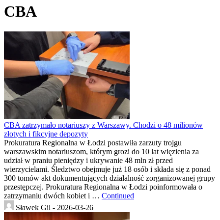
CBA
CBA zatrzymało notariuszy z Warszawy. Chodzi o 48 milionów
złotych i fikcyjne depozyty
Prokuratura Regionalna w Łodzi postawiła zarzuty trojgu
warszawskim notariuszom, którym grozi do 10 lat więzienia za
udział w praniu pieniędzy i ukrywanie 48 mln zł przed
wierzycielami. Śledztwo obejmuje już 18 osób i składa się z ponad
300 tomów akt dokumentujących działalność zorganizowanej grupy
przestępczej. Prokuratura Regionalna w Łodzi poinformowała o
zatrzymaniu dwóch kobiet i …
Continued
Sławek Gil -
2026-03-26