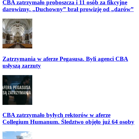
CBA zatrzymało proboszcza i 11 osób za fikcyjne
darowizny. „Duchowny” brał prowizję od „darów”
Zatrzymania w aferze Pegasusa. Byli agenci CBA
usłyszą zarzuty
CBA zatrzymało byłych rektorów w aferze
Collegium Humanum. Śledztwo objęło już 64 osoby