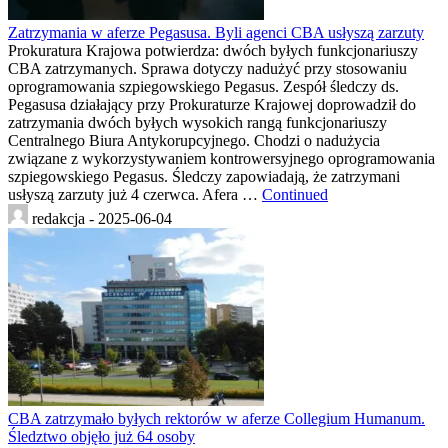
Zatrzymania w aferze Pegasusa. Byli agenci CBA usłyszą zarzuty
Prokuratura Krajowa potwierdza: dwóch byłych funkcjonariuszy
CBA zatrzymanych. Sprawa dotyczy nadużyć przy stosowaniu
oprogramowania szpiegowskiego Pegasus. Zespół śledczy ds.
Pegasusa działający przy Prokuraturze Krajowej doprowadził do
zatrzymania dwóch byłych wysokich rangą funkcjonariuszy
Centralnego Biura Antykorupcyjnego. Chodzi o nadużycia
związane z wykorzystywaniem kontrowersyjnego oprogramowania
szpiegowskiego Pegasus. Śledczy zapowiadają, że zatrzymani
usłyszą zarzuty już 4 czerwca. Afera …
Continued
redakcja -
2025-06-04
CBA zatrzymało byłych rektorów w aferze Collegium Humanum.
Śledztwo objęło już 64 osoby