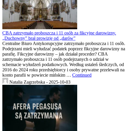
CBA zatrzymało proboszcza i 11 osób za fikcyjne darowizny.
„Duchowny” brał prowizję od „darów”
Centralne Biuro Antykorupcyjne zatrzymało proboszcza i 11 osób.
Podejrzani mieli wyłudzać podatek poprzez fikcyjne darowizny na
parafię. Fikcyjne darowizny – jak działał proceder? CBA
zatrzymało proboszcza i 11 osób podejrzanych o udział w
schemacie wyłudzeń podatkowych. Według ustaleń śledczych, od
2016 do 2024 roku przedsiębiorcy i osoby prywatne przelewali na
konto parafii w powiecie mińskim …
Continued
Natalia Zagrzebska -
2025-10-03