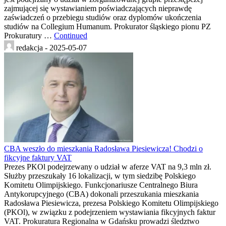
zajmującej się wystawianiem poświadczających nieprawdę
zaświadczeń o przebiegu studiów oraz dyplomów ukończenia
studiów na Collegium Humanum. Prokurator śląskiego pionu PZ
Prokuratury …
Continued
redakcja -
2025-05-07
CBA weszło do mieszkania Radosława Piesiewicza! Chodzi o
fikcyjne faktury VAT
Prezes PKOl podejrzewany o udział w aferze VAT na 9,3 mln zł.
Służby przeszukały 16 lokalizacji, w tym siedzibę Polskiego
Komitetu Olimpijskiego. Funkcjonariusze Centralnego Biura
Antykorupcyjnego (CBA) dokonali przeszukania mieszkania
Radosława Piesiewicza, prezesa Polskiego Komitetu Olimpijskiego
(PKOl), w związku z podejrzeniem wystawiania fikcyjnych faktur
VAT. Prokuratura Regionalna w Gdańsku prowadzi śledztwo