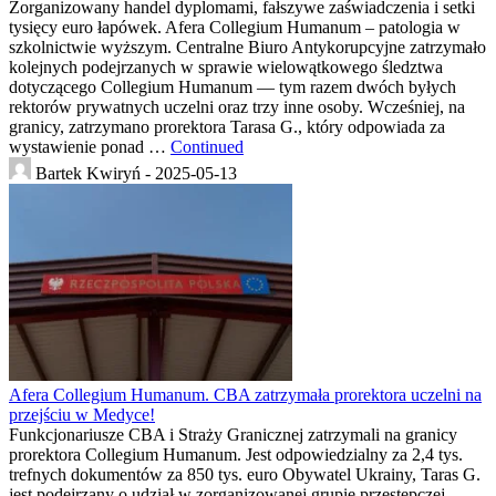
Zorganizowany handel dyplomami, fałszywe zaświadczenia i setki
tysięcy euro łapówek. Afera Collegium Humanum – patologia w
szkolnictwie wyższym. Centralne Biuro Antykorupcyjne zatrzymało
kolejnych podejrzanych w sprawie wielowątkowego śledztwa
dotyczącego Collegium Humanum — tym razem dwóch byłych
rektorów prywatnych uczelni oraz trzy inne osoby. Wcześniej, na
granicy, zatrzymano prorektora Tarasa G., który odpowiada za
wystawienie ponad …
Continued
Bartek Kwiryń -
2025-05-13
Afera Collegium Humanum. CBA zatrzymała prorektora uczelni na
przejściu w Medyce!
Funkcjonariusze CBA i Straży Granicznej zatrzymali na granicy
prorektora Collegium Humanum. Jest odpowiedzialny za 2,4 tys.
trefnych dokumentów za 850 tys. euro Obywatel Ukrainy, Taras G.
jest podejrzany o udział w zorganizowanej grupie przestępczej