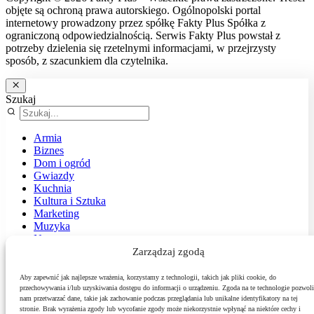
objęte są ochroną prawa autorskiego. Ogólnopolski portal
internetowy prowadzony przez spółkę Fakty Plus Spółka z
ograniczoną odpowiedzialnością. Serwis Fakty Plus powstał z
potrzeby dzielenia się rzetelnymi informacjami, w przejrzysty
sposób, z szacunkiem dla czytelnika.
Szukaj
Armia
Biznes
Dom i ogród
Gwiazdy
Kuchnia
Kultura i Sztuka
Marketing
Muzyka
Nasz temat
News
Zarządzaj zgodą
Podróże
Polityka
Aby zapewnić jak najlepsze wrażenia, korzystamy z technologii, takich jak pliki cookie, do
Sport
przechowywania i/lub uzyskiwania dostępu do informacji o urządzeniu. Zgoda na te technologie pozwoli
nam przetwarzać dane, takie jak zachowanie podczas przeglądania lub unikalne identyfikatory na tej
Środowisko
stronie. Brak wyrażenia zgody lub wycofanie zgody może niekorzystnie wpłynąć na niektóre cechy i