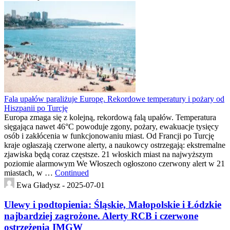
Fala upałów paraliżuje Europę. Rekordowe temperatury i pożary od
Hiszpanii po Turcję
Europa zmaga się z kolejną, rekordową falą upałów. Temperatura
sięgająca nawet 46°C powoduje zgony, pożary, ewakuacje tysięcy
osób i zakłócenia w funkcjonowaniu miast. Od Francji po Turcję
kraje ogłaszają czerwone alerty, a naukowcy ostrzegają: ekstremalne
zjawiska będą coraz częstsze. 21 włoskich miast na najwyższym
poziomie alarmowym We Włoszech ogłoszono czerwony alert w 21
miastach, w …
Continued
Ewa Gładysz -
2025-07-01
Ulewy i podtopienia: Śląskie, Małopolskie i Łódzkie
najbardziej zagrożone. Alerty RCB i czerwone
ostrzeżenia IMGW