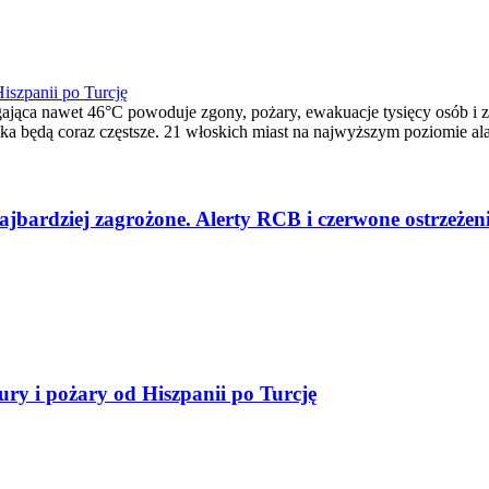
iszpanii po Turcję
gająca nawet 46°C powoduje zgony, pożary, ewakuacje tysięcy osób i z
wiska będą coraz częstsze. 21 włoskich miast na najwyższym poziomi
 najbardziej zagrożone. Alerty RCB i czerwone ostrzeż
ry i pożary od Hiszpanii po Turcję