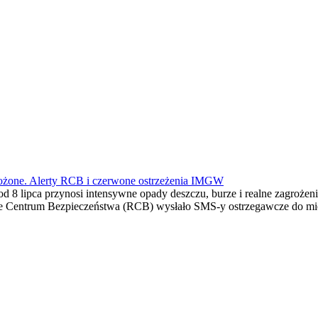
agrożone. Alerty RCB i czerwone ostrzeżenia IMGW
 od 8 lipca przynosi intensywne opady deszczu, burze i realne zagroże
dowe Centrum Bezpieczeństwa (RCB) wysłało SMS-y ostrzegawcze do m