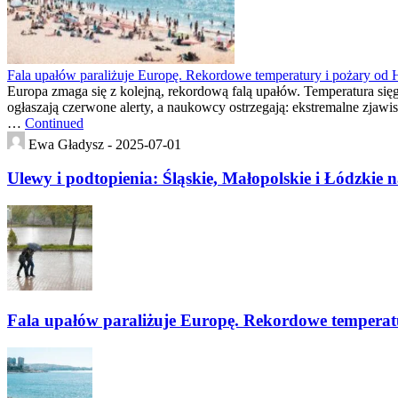
Fala upałów paraliżuje Europę. Rekordowe temperatury i pożary od H
Europa zmaga się z kolejną, rekordową falą upałów. Temperatura się
ogłaszają czerwone alerty, a naukowcy ostrzegają: ekstremalne zja
…
Continued
Ewa Gładysz -
2025-07-01
Ulewy i podtopienia: Śląskie, Małopolskie i Łódzkie
Fala upałów paraliżuje Europę. Rekordowe temperatu