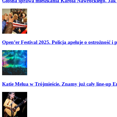
Głośna sprawa mieszkania Karola Nawrockiego. Jak us
Open’er Festival 2025. Policja apeluje o ostrożność 
Katie Melua w Trójmieście. Znamy już cały line-up E