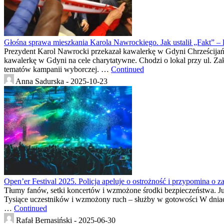
Głośna sprawa mieszkania Karola Nawrockiego. Jak ustalił „Fakt” – lo
Prezydent Karol Nawrocki przekazał kawalerkę w Gdyni Chrześcijań
kawalerkę w Gdyni na cele charytatywne. Chodzi o lokal przy ul. Zak
tematów kampanii wyborczej. …
Continued
Anna Sadurska -
2025-10-23
Open’er Festival 2025. Policja apeluje o ostrożność i przypomina o 
Tłumy fanów, setki koncertów i wzmożone środki bezpieczeństwa. Już
Tysiące uczestników i wzmożony ruch – służby w gotowości W dniach
…
Continued
Rafał Bernasiński -
2025-06-30