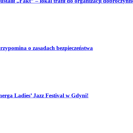
talił „Fakt” – lokal trafił do organizacji dobroczynn
i przypomina o zasadach bezpieczeństwa
nerga Ladies’ Jazz Festival w Gdyni!