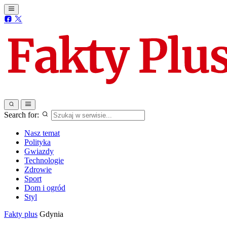
Search for:
Nasz temat
Polityka
Gwiazdy
Technologie
Zdrowie
Sport
Dom i ogród
Styl
Fakty plus
Gdynia