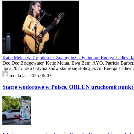
Katie Melua w Trójmieście. Znamy już cały line-up Energa Ladies’ J
Dee Dee Bridgewater, Katie Melua, Ewa Bem, AYO, Patricia Barber, 
lipca 2025 roku Gdynia znów stanie się stolicą jazzu. Energa Ladies’
redakcja -
2025-06-03
Stacje wodorowe w Polsce. ORLEN uruchomił punkt 