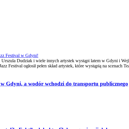
azz Festival w Gdyni!
Urszula Dudziak i wiele innych artystek wystąpi latem w Gdyni i We
 Jazz Festival ogłosił pełen skład artystek, które wystąpią na scenach
w Gdyni, a wodór wchodzi do transportu publicznego