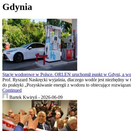
Gdynia
Stacje wodorowe w Polsce. ORLEN uruchomił punkt w Gdyni, a wod
Prof. Ryszard Naskręcki wyjaśnia, dlaczego wodór jest niezbędny w 
do praktyki „Pozyskiwanie energii z wodoru to obiecujące rozwiązani
Continued
Bartek Kwiryń -
2026-06-09