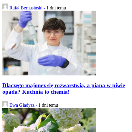
Rafał Bernasiński -
1 dni temu
Dlaczego majonez się rozwarstwia, a piana w piwie
opada? Kuchnia to chemia!
Ewa Gładysz -
1 dni temu