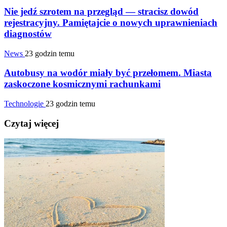
Nie jedź szrotem na przegląd — stracisz dowód
rejestracyjny. Pamiętajcie o nowych uprawnieniach
diagnostów
News
23 godzin temu
Autobusy na wodór miały być przełomem. Miasta
zaskoczone kosmicznymi rachunkami
Technologie
23 godzin temu
Czytaj więcej