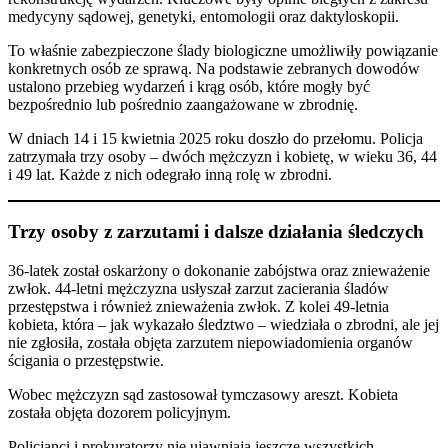
medycyny sądowej, genetyki, entomologii oraz daktyloskopii.
To właśnie zabezpieczone ślady biologiczne umożliwiły powiązanie
konkretnych osób ze sprawą. Na podstawie zebranych dowodów
ustalono przebieg wydarzeń i krąg osób, które mogły być
bezpośrednio lub pośrednio zaangażowane w zbrodnię.
W dniach 14 i 15 kwietnia 2025 roku doszło do przełomu. Policja
zatrzymała trzy osoby – dwóch mężczyzn i kobietę, w wieku 36, 44
i 49 lat. Każde z nich odegrało inną rolę w zbrodni.
Trzy osoby z zarzutami i dalsze działania śledczych
36-latek został oskarżony o dokonanie zabójstwa oraz znieważenie
zwłok. 44-letni mężczyzna usłyszał zarzut zacierania śladów
przestępstwa i również znieważenia zwłok. Z kolei 49-letnia
kobieta, która – jak wykazało śledztwo – wiedziała o zbrodni, ale jej
nie zgłosiła, została objęta zarzutem niepowiadomienia organów
ścigania o przestępstwie.
Wobec mężczyzn sąd zastosował tymczasowy areszt. Kobieta
została objęta dozorem policyjnym.
Policjanci i prokuratorzy nie ujawniają jeszcze wszystkich