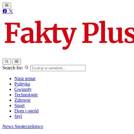
Search for:
Nasz temat
Polityka
Gwiazdy
Technologie
Zdrowie
Sport
Dom i ogród
Styl
News
Społeczeństwo