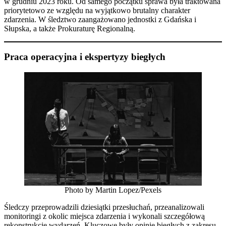
w grudniu 2023 roku. Od samego początku sprawa była traktowana
priorytetowo ze względu na wyjątkowo brutalny charakter
zdarzenia. W śledztwo zaangażowano jednostki z Gdańska i
Słupska, a także Prokuraturę Regionalną.
Praca operacyjna i ekspertyzy biegłych
Photo by Martin Lopez/Pexels
Śledczy przeprowadzili dziesiątki przesłuchań, przeanalizowali
monitoringi z okolic miejsca zdarzenia i wykonali szczegółową
rekonstrukcję wydarzeń. Kluczowe były opinie biegłych z zakresu