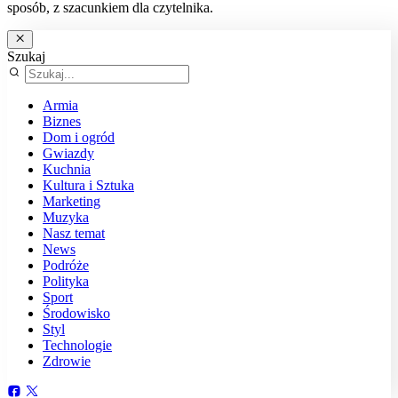
sposób, z szacunkiem dla czytelnika.
Szukaj
Armia
Biznes
Dom i ogród
Gwiazdy
Kuchnia
Kultura i Sztuka
Marketing
Muzyka
Nasz temat
News
Podróże
Polityka
Sport
Środowisko
Styl
Technologie
Zdrowie