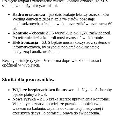
Przejęcie wypłat i zwiększenie zakresu kontroli oznacza, że ZUS
stanie przed dużymi wyzwaniami.
Kadra orzecznicza
– już dziś brakuje lekarzy orzeczników.
Według danych z 2024 r. aż 37% etatów pozostaje
nieobsadzonych, a średnia wieku orzeczników przekracza 60
lat.
Kontrole
– obecnie ZUS weryfikuje ok. 1,5% zaświadczeń.
Po reformie liczba kontroli musi wzrosnąć wielokrotnie.
Elektronizacja
– ZUS będzie musiał korzystać z systemów
informatycznych, by szybciej pobierać dokumentację
medyczną i analizować dane.
Bez tego istnieje ryzyko, że reforma doprowadzi do chaosu i
opóźnień w wypłatach.
Skutki dla pracowników
Większe bezpieczeństwo finansowe
– każdy dzień choroby
będzie płatny z FUS.
Nowe ryzyka
– ZUS zyska szersze uprawnienia kontrolne.
W praktyce oznacza to większe prawdopodobieństwo
wezwań na badania, żądania dokumentacji medycznej i
częstszych decyzji o cofnięciu prawa do świadczenia.