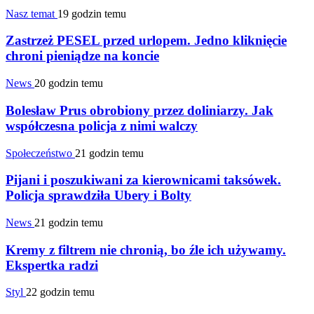
Nasz temat
19 godzin temu
Zastrzeż PESEL przed urlopem. Jedno kliknięcie
chroni pieniądze na koncie
News
20 godzin temu
Bolesław Prus obrobiony przez doliniarzy. Jak
współczesna policja z nimi walczy
Społeczeństwo
21 godzin temu
Pijani i poszukiwani za kierownicami taksówek.
Policja sprawdziła Ubery i Bolty
News
21 godzin temu
Kremy z filtrem nie chronią, bo źle ich używamy.
Ekspertka radzi
Styl
22 godzin temu