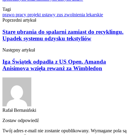
Tagi
prawo pracy
projekt ustawy
zus
zwolnienia lekarskie
Poprzedni artykuł
Stare ubrania do spalarni zamiast do recyklingu.
Upadek systemu odzysku tekstyliów
Następny artykuł
Iga Świątek odpadła z US Open. Amanda
Anisimova wzięła rewanż za Wimbledon
Rafał Bernasiński
Zostaw odpowiedź
Twój adres e-mail nie zostanie opublikowany.
Wymagane pola są