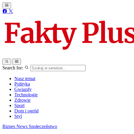
Search for:
Nasz temat
Polityka
Gwiazdy
Technologie
Zdrowie
Sport
Dom i ogród
Styl
Biznes
News
Społeczeństwo