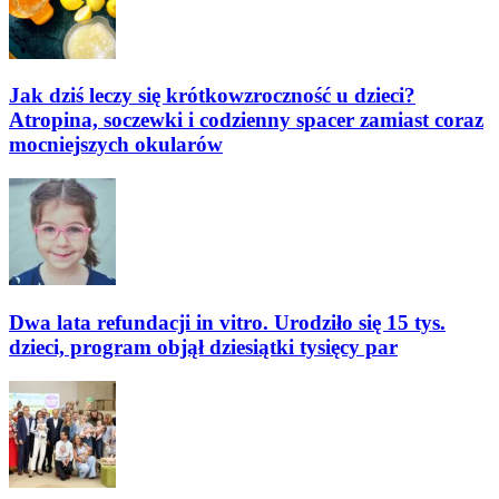
Jak dziś leczy się krótkowzroczność u dzieci?
Atropina, soczewki i codzienny spacer zamiast coraz
mocniejszych okularów
Dwa lata refundacji in vitro. Urodziło się 15 tys.
dzieci, program objął dziesiątki tysięcy par