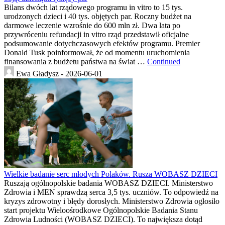
Bilans dwóch lat rządowego programu in vitro to 15 tys.
urodzonych dzieci i 40 tys. objętych par. Roczny budżet na
darmowe leczenie wzrośnie do 600 mln zł. Dwa lata po
przywróceniu refundacji in vitro rząd przedstawił oficjalne
podsumowanie dotychczasowych efektów programu. Premier
Donald Tusk poinformował, że od momentu uruchomienia
finansowania z budżetu państwa na świat …
Continued
Ewa Gładysz -
2026-06-01
Wielkie badanie serc młodych Polaków. Rusza WOBASZ DZIECI
Ruszają ogólnopolskie badania WOBASZ DZIECI. Ministerstwo
Zdrowia i MEN sprawdzą serca 3,5 tys. uczniów. To odpowiedź na
kryzys zdrowotny i błędy dorosłych. Ministerstwo Zdrowia ogłosiło
start projektu Wieloośrodkowe Ogólnopolskie Badania Stanu
Zdrowia Ludności (WOBASZ DZIECI). To największa dotąd