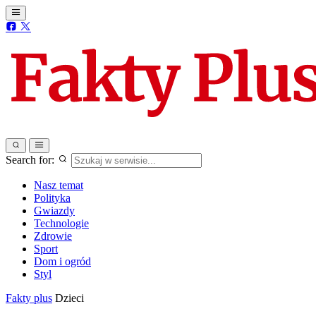
Search for:
Nasz temat
Polityka
Gwiazdy
Technologie
Zdrowie
Sport
Dom i ogród
Styl
Fakty plus
Dzieci