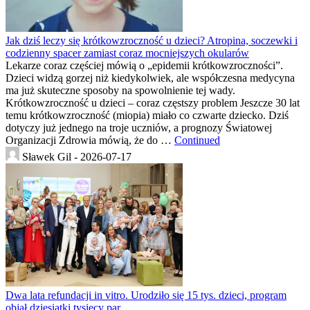
Jak dziś leczy się krótkowzroczność u dzieci? Atropina, soczewki i
codzienny spacer zamiast coraz mocniejszych okularów
Lekarze coraz częściej mówią o „epidemii krótkowzroczności”.
Dzieci widzą gorzej niż kiedykolwiek, ale współczesna medycyna
ma już skuteczne sposoby na spowolnienie tej wady.
Krótkowzroczność u dzieci – coraz częstszy problem Jeszcze 30 lat
temu krótkowzroczność (miopia) miało co czwarte dziecko. Dziś
dotyczy już jednego na troje uczniów, a prognozy Światowej
Organizacji Zdrowia mówią, że do …
Continued
Sławek Gil -
2026-07-17
Dwa lata refundacji in vitro. Urodziło się 15 tys. dzieci, program
objął dziesiątki tysięcy par