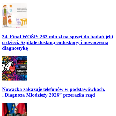
34. Finał WOŚP: 263 mln zł na sprzęt do badań jelit
u dzieci. Szpitale dostaną endoskopy i nowoczesną
diagnostykę
Nowacka zakazuje telefonów w podstawówkach.
„Diagnoza Młodzieży 2026” przeraziła rząd