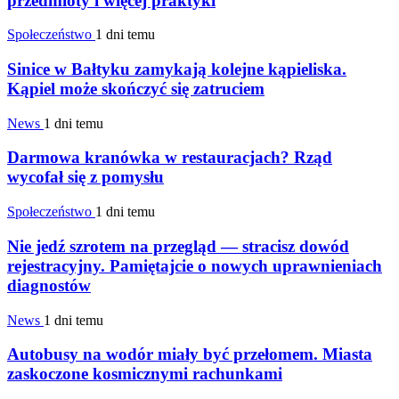
przedmioty i więcej praktyki
Społeczeństwo
1 dni temu
Sinice w Bałtyku zamykają kolejne kąpieliska.
Kąpiel może skończyć się zatruciem
News
1 dni temu
Darmowa kranówka w restauracjach? Rząd
wycofał się z pomysłu
Społeczeństwo
1 dni temu
Nie jedź szrotem na przegląd — stracisz dowód
rejestracyjny. Pamiętajcie o nowych uprawnieniach
diagnostów
News
1 dni temu
Autobusy na wodór miały być przełomem. Miasta
zaskoczone kosmicznymi rachunkami