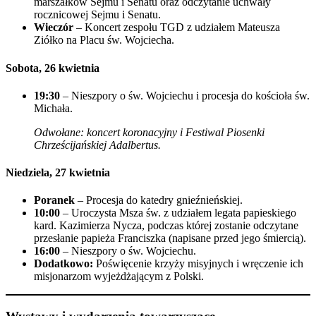
marszałków Sejmu i Senatu oraz odczytanie uchwały
rocznicowej Sejmu i Senatu.
Wieczór
– Koncert zespołu TGD z udziałem Mateusza
Ziółko na Placu św. Wojciecha.
Sobota, 26 kwietnia
19:30
– Nieszpory o św. Wojciechu i procesja do kościoła św.
Michała.
Odwołane: koncert koronacyjny i Festiwal Piosenki
Chrześcijańskiej Adalbertus.
Niedziela, 27 kwietnia
Poranek
– Procesja do katedry gnieźnieńskiej.
10:00
– Uroczysta Msza św. z udziałem legata papieskiego
kard. Kazimierza Nycza, podczas której zostanie odczytane
przesłanie papieża Franciszka (napisane przed jego śmiercią).
16:00
– Nieszpory o św. Wojciechu.
Dodatkowo:
Poświęcenie krzyży misyjnych i wręczenie ich
misjonarzom wyjeżdżającym z Polski.