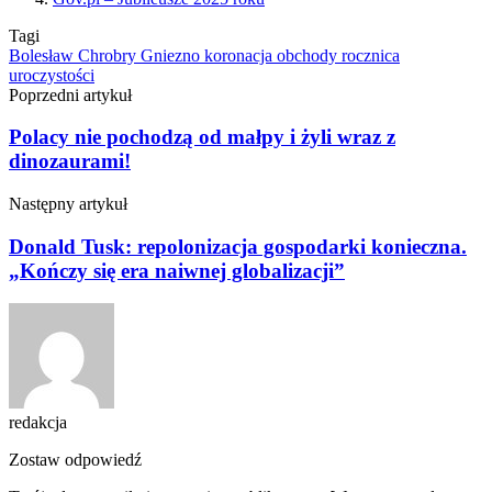
Tagi
Bolesław Chrobry
Gniezno
koronacja
obchody
rocznica
uroczystości
Poprzedni artykuł
Polacy nie pochodzą od małpy i żyli wraz z
dinozaurami!
Następny artykuł
Donald Tusk: repolonizacja gospodarki konieczna.
„Kończy się era naiwnej globalizacji”
redakcja
Zostaw odpowiedź