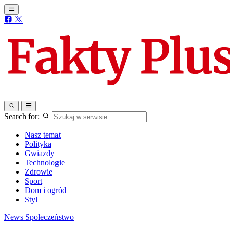
Search for:
Nasz temat
Polityka
Gwiazdy
Technologie
Zdrowie
Sport
Dom i ogród
Styl
News
Społeczeństwo