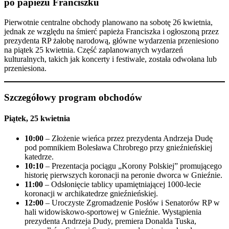
po papieżu Franciszku
Pierwotnie centralne obchody planowano na sobotę 26 kwietnia,
jednak ze względu na śmierć papieża Franciszka i ogłoszoną przez
prezydenta RP żałobę narodową, główne wydarzenia przeniesiono
na piątek 25 kwietnia. Część zaplanowanych wydarzeń
kulturalnych, takich jak koncerty i festiwale, została odwołana lub
przeniesiona.
Szczegółowy program obchodów
Piątek, 25 kwietnia
10:00
– Złożenie wieńca przez prezydenta Andrzeja Dudę
pod pomnikiem Bolesława Chrobrego przy gnieźnieńskiej
katedrze.
10:10
– Prezentacja pociągu „Korony Polskiej” promującego
historię pierwszych koronacji na peronie dworca w Gnieźnie.
11:00
– Odsłonięcie tablicy upamiętniającej 1000-lecie
koronacji w archikatedrze gnieźnieńskiej.
12:00
– Uroczyste Zgromadzenie Posłów i Senatorów RP w
hali widowiskowo-sportowej w Gnieźnie. Wystąpienia
prezydenta Andrzeja Dudy, premiera Donalda Tuska,