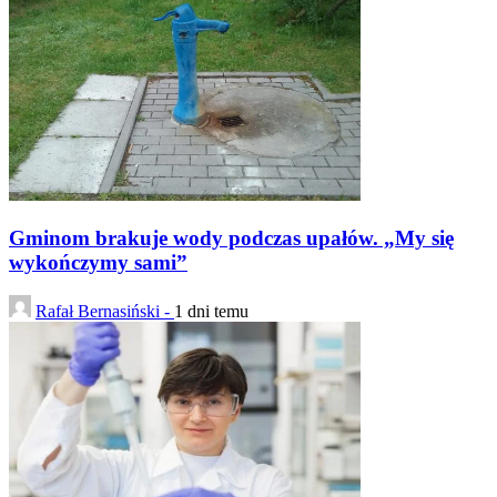
Gminom brakuje wody podczas upałów. „My się
wykończymy sami”
Rafał Bernasiński -
1 dni temu