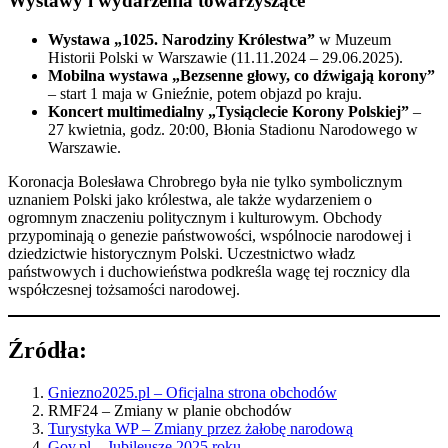
Wystawy i wydarzenia towarzyszące
Wystawa „1025. Narodziny Królestwa”
w Muzeum
Historii Polski w Warszawie (11.11.2024 – 29.06.2025).
Mobilna wystawa „Bezsenne głowy, co dźwigają korony”
– start 1 maja w Gnieźnie, potem objazd po kraju.
Koncert multimedialny „Tysiąclecie Korony Polskiej”
–
27 kwietnia, godz. 20:00, Błonia Stadionu Narodowego w
Warszawie.
Koronacja Bolesława Chrobrego była nie tylko symbolicznym
uznaniem Polski jako królestwa, ale także wydarzeniem o
ogromnym znaczeniu politycznym i kulturowym. Obchody
przypominają o genezie państwowości, wspólnocie narodowej i
dziedzictwie historycznym Polski. Uczestnictwo władz
państwowych i duchowieństwa podkreśla wagę tej rocznicy dla
współczesnej tożsamości narodowej.
Źródła:
Gniezno2025.pl – Oficjalna strona obchodów
RMF24 – Zmiany w planie obchodów
Turystyka WP – Zmiany przez żałobę narodową
Gov.pl – Jubileusze 2025 roku