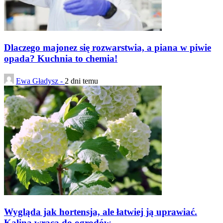
Dlaczego majonez się rozwarstwia, a piana w piwie
opada? Kuchnia to chemia!
Ewa Gładysz -
2 dni temu
Wygląda jak hortensja, ale łatwiej ją uprawiać.
Kalina wraca do ogrodów