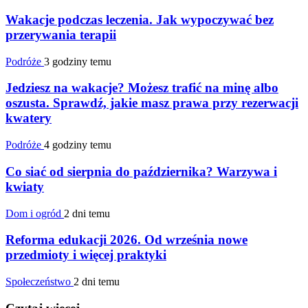
Wakacje podczas leczenia. Jak wypoczywać bez
przerywania terapii
Podróże
3 godziny temu
Jedziesz na wakacje? Możesz trafić na minę albo
oszusta. Sprawdź, jakie masz prawa przy rezerwacji
kwatery
Podróże
4 godziny temu
Co siać od sierpnia do października? Warzywa i
kwiaty
Dom i ogród
2 dni temu
Reforma edukacji 2026. Od września nowe
przedmioty i więcej praktyki
Społeczeństwo
2 dni temu