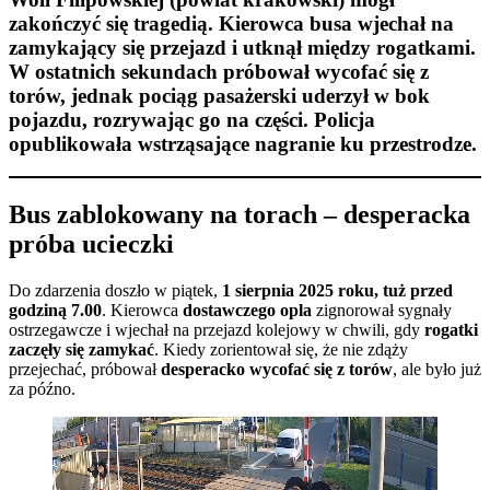
zakończyć się tragedią. Kierowca busa
wjechał na
zamykający się przejazd
i utknął między rogatkami.
W ostatnich sekundach próbował wycofać się z
torów, jednak
pociąg pasażerski uderzył w bok
pojazdu
, rozrywając go na części. Policja
opublikowała
wstrząsające nagranie
ku przestrodze.
Bus zablokowany na torach – desperacka
próba ucieczki
Do zdarzenia doszło w piątek,
1 sierpnia 2025 roku, tuż przed
godziną 7.00
. Kierowca
dostawczego opla
zignorował sygnały
ostrzegawcze i wjechał na przejazd kolejowy w chwili, gdy
rogatki
zaczęły się zamykać
. Kiedy zorientował się, że nie zdąży
przejechać, próbował
desperacko wycofać się z torów
, ale było już
za późno.