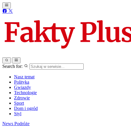
Search for:
Nasz temat
Polityka
Gwiazdy
Technologie
Zdrowie
Sport
Dom i ogród
Styl
News
Podróże