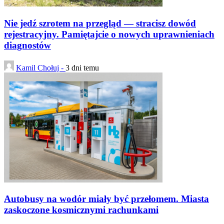
Nie jedź szrotem na przegląd — stracisz dowód
rejestracyjny. Pamiętajcie o nowych uprawnieniach
diagnostów
Kamil Chołuj -
3 dni temu
Autobusy na wodór miały być przełomem. Miasta
zaskoczone kosmicznymi rachunkami