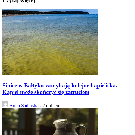
Czytaj więcej
Sinice w Bałtyku zamykają kolejne kąpieliska.
Kąpiel może skończyć się zatruciem
Anna Sadurska -
2 dni temu