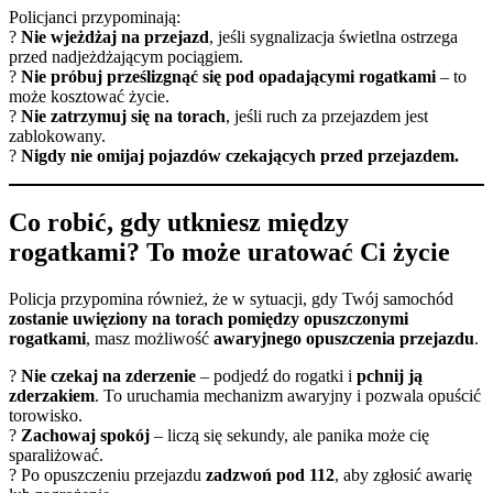
Policjanci przypominają:
?
Nie wjeżdżaj na przejazd
, jeśli sygnalizacja świetlna ostrzega
przed nadjeżdżającym pociągiem.
?
Nie próbuj prześlizgnąć się pod opadającymi rogatkami
– to
może kosztować życie.
?
Nie zatrzymuj się na torach
, jeśli ruch za przejazdem jest
zablokowany.
?
Nigdy nie omijaj pojazdów czekających przed przejazdem.
Co robić, gdy utkniesz między
rogatkami? To może uratować Ci życie
Policja przypomina również, że w sytuacji, gdy Twój samochód
zostanie uwięziony na torach pomiędzy opuszczonymi
rogatkami
, masz możliwość
awaryjnego opuszczenia przejazdu
.
?
Nie czekaj na zderzenie
– podjedź do rogatki i
pchnij ją
zderzakiem
. To uruchamia mechanizm awaryjny i pozwala opuścić
torowisko.
?
Zachowaj spokój
– liczą się sekundy, ale panika może cię
sparaliżować.
? Po opuszczeniu przejazdu
zadzwoń pod 112
, aby zgłosić awarię