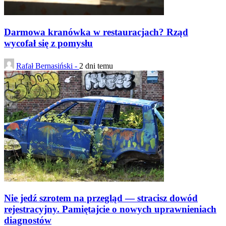
Darmowa kranówka w restauracjach? Rząd
wycofał się z pomysłu
Rafał Bernasiński -
2 dni temu
Nie jedź szrotem na przegląd — stracisz dowód
rejestracyjny. Pamiętajcie o nowych uprawnieniach
diagnostów