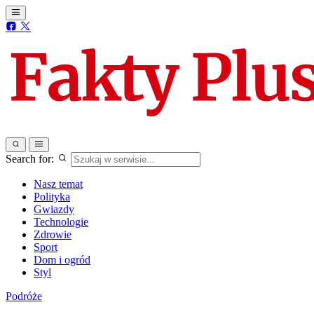
Search for:
Nasz temat
Polityka
Gwiazdy
Technologie
Zdrowie
Sport
Dom i ogród
Styl
Podróże