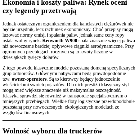
Ekonomia i koszty paliwa: Rynek oceni
czy legendy przetrwają
Jednak ostatecznym ograniczeniem dla kanciastych ciężarówek nie
będzie urzędnik, lecz rachunek ekonomiczny. Choć przepisy mogą
luzować normy emisji i spalania paliw, jednak same ceny ropy
ustala wolny rynek.
Kenworth W900
spala znacznie więcej paliwa
niż nowoczesne bardziej opływowe ciągniki aerodynamiczne. Przy
ogromnych przebiegach rocznych są to kwoty liczone w
dziesiątkach tysięcy dolarów.
Z tego powodu klasyczne modele pozostaną domeną specyficznych
grup odbiorców. Głównymi nabywcami będą prawdopodobnie
tzw.
owner-operators
. Są to kierowcy będący jednocześnie
właścicielami swoich pojazdów. Dla nich prestiż i klasyczny styl
mogą mieć większe znaczenie niż maksymalna oszczędność.
Klasyka sprawdzi się również w transporcie specjalistycznym o
mniejszych przebiegach. Wielkie floty logistyczne prawdopodobnie
pozostaną przy nowoczesnych, ekologicznych modelach ze
względów finansowych.
Wolność wyboru dla truckerów