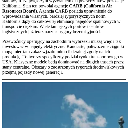
stanowym. Największym wyzwaniem dla przewoźników pozostaje
Kalifornia. Stan ten powołał agencję
CARB (California Air
Resources Board)
. Agencja CARB posiada uprawnienia do
wprowadzania własnych, bardziej rygorystycznych norm.
Kalifornia dąży do całkowitej eliminacji napędów spalinowych w
transporcie ciężkim. Wiele tamtejszych portów i centrów
logistycznych już teraz narzuca rygory bezemisyjności.
Przewoźnicy operujący na zachodnim wybrzeżu muszą więc i tak
inwestować w napędy elektryczne. Kanciaste, paliwożerne ciągniki
mogą mieć tam zakaz wjazdu mimo federalnej zgody na ich
produkcję. To tworzy specyficzny podział rynku transportowego w
USA. Klasyczne modele będą dominować na długich trasach przez
stany centralne. Obszary o zaostrzonych rygorach środowiskowych
przejmą pojazdy nowej generacji.