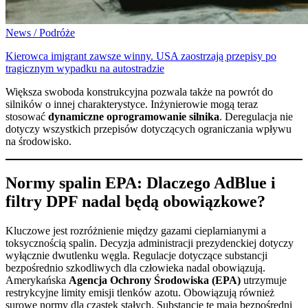
News / Podróże
Kierowca imigrant zawsze winny. USA zaostrzają przepisy po
tragicznym wypadku na autostradzie
Większa swoboda konstrukcyjna pozwala także na powrót do
silników o innej charakterystyce. Inżynierowie mogą teraz
stosować
dynamiczne oprogramowanie silnika
. Deregulacja nie
dotyczy wszystkich przepisów dotyczących ograniczania wpływu
na środowisko.
Normy spalin EPA: Dlaczego AdBlue i
filtry DPF nadal będą obowiązkowe?
Kluczowe jest rozróżnienie między gazami cieplarnianymi a
toksycznością spalin. Decyzja administracji prezydenckiej dotyczy
wyłącznie dwutlenku węgla. Regulacje dotyczące substancji
bezpośrednio szkodliwych dla człowieka nadal obowiązują.
Amerykańska
Agencja Ochrony Środowiska (EPA)
utrzymuje
restrykcyjne limity emisji tlenków azotu. Obowiązują również
surowe normy dla cząstek stałych. Substancje te mają bezpośredni