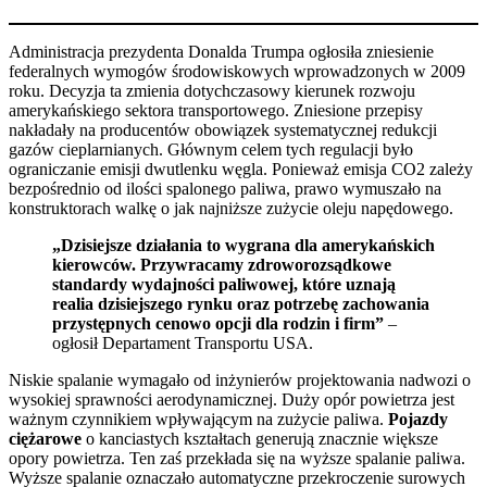
Administracja prezydenta Donalda Trumpa ogłosiła zniesienie
federalnych wymogów środowiskowych wprowadzonych w 2009
roku. Decyzja ta zmienia dotychczasowy kierunek rozwoju
amerykańskiego sektora transportowego. Zniesione przepisy
nakładały na producentów obowiązek systematycznej redukcji
gazów cieplarnianych. Głównym celem tych regulacji było
ograniczanie emisji dwutlenku węgla. Ponieważ emisja CO2 zależy
bezpośrednio od ilości spalonego paliwa, prawo wymuszało na
konstruktorach walkę o jak najniższe zużycie oleju napędowego.
„Dzisiejsze działania to wygrana dla amerykańskich
kierowców. Przywracamy zdroworozsądkowe
standardy wydajności paliwowej, które uznają
realia dzisiejszego rynku oraz potrzebę zachowania
przystępnych cenowo opcji dla rodzin i firm”
–
ogłosił Departament Transportu USA.
Niskie spalanie wymagało od inżynierów projektowania nadwozi o
wysokiej sprawności aerodynamicznej. Duży opór powietrza jest
ważnym czynnikiem wpływającym na zużycie paliwa.
Pojazdy
ciężarowe
o kanciastych kształtach generują znacznie większe
opory powietrza. Ten zaś przekłada się na wyższe spalanie paliwa.
Wyższe spalanie oznaczało automatyczne przekroczenie surowych