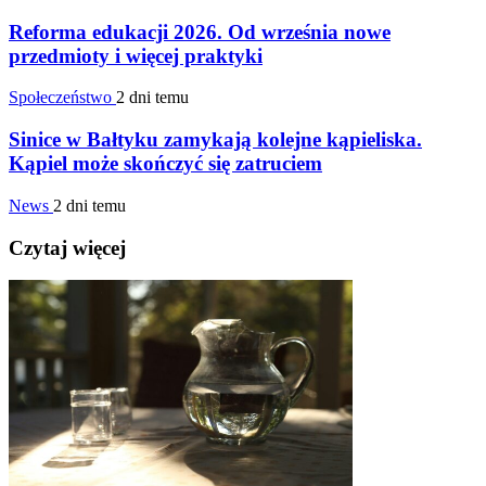
Reforma edukacji 2026. Od września nowe
przedmioty i więcej praktyki
Społeczeństwo
2 dni temu
Sinice w Bałtyku zamykają kolejne kąpieliska.
Kąpiel może skończyć się zatruciem
News
2 dni temu
Czytaj więcej