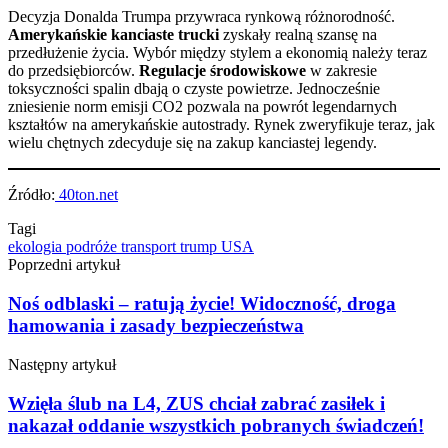
Decyzja Donalda Trumpa przywraca rynkową różnorodność.
Amerykańskie kanciaste trucki
zyskały realną szansę na
przedłużenie życia. Wybór między stylem a ekonomią należy teraz
do przedsiębiorców.
Regulacje środowiskowe
w zakresie
toksyczności spalin dbają o czyste powietrze. Jednocześnie
zniesienie norm emisji CO2 pozwala na powrót legendarnych
kształtów na amerykańskie autostrady. Rynek zweryfikuje teraz, jak
wielu chętnych zdecyduje się na zakup kanciastej legendy.
Źródło:
40ton.net
Tagi
ekologia
podróże
transport
trump
USA
Poprzedni artykuł
Noś odblaski – ratują życie! Widoczność, droga
hamowania i zasady bezpieczeństwa
Następny artykuł
Wzięła ślub na L4, ZUS chciał zabrać zasiłek i
nakazał oddanie wszystkich pobranych świadczeń!