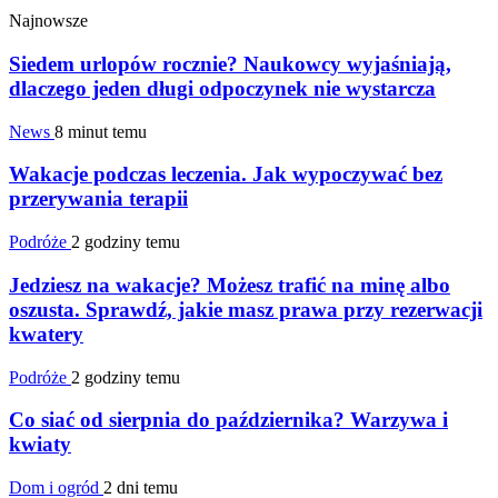
Najnowsze
Siedem urlopów rocznie? Naukowcy wyjaśniają,
dlaczego jeden długi odpoczynek nie wystarcza
News
8 minut temu
Wakacje podczas leczenia. Jak wypoczywać bez
przerywania terapii
Podróże
2 godziny temu
Jedziesz na wakacje? Możesz trafić na minę albo
oszusta. Sprawdź, jakie masz prawa przy rezerwacji
kwatery
Podróże
2 godziny temu
Co siać od sierpnia do października? Warzywa i
kwiaty
Dom i ogród
2 dni temu