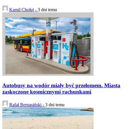
Kamil Chołuj -
3 dni temu
Autobusy na wodór miały być przełomem. Miasta
zaskoczone kosmicznymi rachunkami
Rafał Bernasiński -
3 dni temu