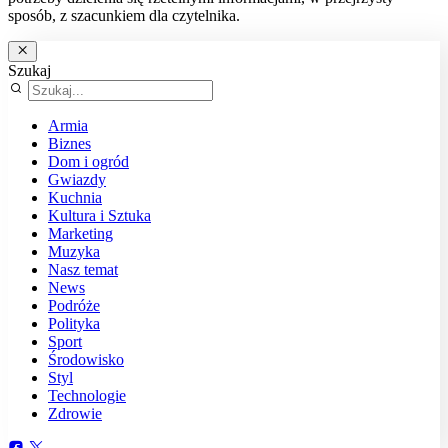
sposób, z szacunkiem dla czytelnika.
Szukaj
Armia
Biznes
Dom i ogród
Gwiazdy
Kuchnia
Kultura i Sztuka
Marketing
Muzyka
Nasz temat
News
Podróże
Polityka
Sport
Środowisko
Styl
Technologie
Zdrowie