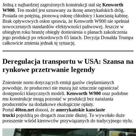
Jedną z najbardziej zagrożonych konstrukcji stał się
Kenworth
W900
. Ten model jest uznawany za ikonę amerykańskich dróg.
Posiada on potężną, pionową osłonę chłodnicy i kanciastą kabinę.
Brak opływowych osłon sprawia, że Kenworth W900 nie spełniał
nowoczesnych standardów efektywności paliwowej. Jeszcze w
ubiegłym roku branżę obiegły doniesienia o planach zakończenia
jego produkcji po rekordowych 65 latach. Decyzja Donalda Trumpa
całkowicie zmienia jednak tę sytuację.
Deregulacja transportu w USA: Szansa na
rynkowe przetrwanie legendy
Zniesienie norm dotyczących emisji gazów cieplarnianych
powoduje, że producenci nie muszą już sztucznie ograniczać
dostępności klasycznych modeli.
Kenworth W900
oraz podobne
mu konstrukcje mogą pozostać w produkcji bez narażania
producentów na dodatkowe ekologiczne opłaty.
Portal
40ton.net
donosi, że
amerykańskie kanciaste
trucki
pojeżdżą po drogach znacznie dłużej. To wywołało duże
poruszenie wśród kierowców przywiązanych do tradycyjnego stylu.