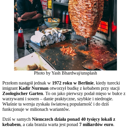
Photo by Yash Bhardwaj/unsplash
Przełom nastąpił jednak w
1972 roku w Berlinie
, kiedy turecki
imigrant
Kadir Nurman
otworzył budkę z kebabem przy stacji
Zoologischer Garten
. To on jako pierwszy podał mięso w bułce z
warzywami i sosem – danie praktyczne, szybkie i niedrogie.
Właśnie ta wersja zyskała światową popularność i do dziś
funkcjonuje w milionach wariantów.
Dziś w samych
Niemczech działa ponad 40 tysięcy lokali z
kebabem
, a cała branża warta jest ponad
7 miliardów euro
.