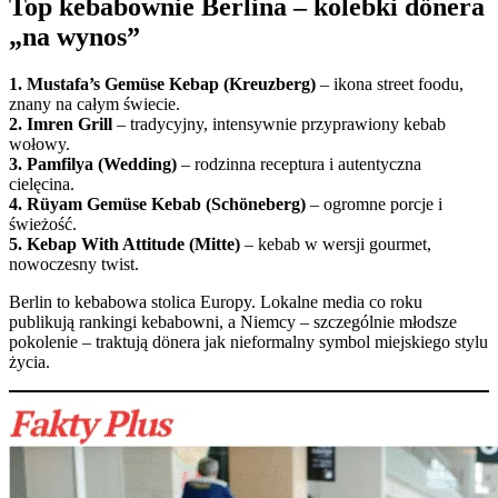
Top kebabownie Berlina – kolebki dönera
„na wynos”
1. Mustafa’s Gemüse Kebap (Kreuzberg)
– ikona street foodu,
znany na całym świecie.
2. Imren Grill
– tradycyjny, intensywnie przyprawiony kebab
wołowy.
3. Pamfilya (Wedding)
– rodzinna receptura i autentyczna
cielęcina.
4. Rüyam Gemüse Kebab (Schöneberg)
– ogromne porcje i
świeżość.
5. Kebap With Attitude (Mitte)
– kebab w wersji gourmet,
nowoczesny twist.
Berlin to kebabowa stolica Europy. Lokalne media co roku
publikują rankingi kebabowni, a Niemcy – szczególnie młodsze
pokolenie – traktują dönera jak nieformalny symbol miejskiego stylu
życia.