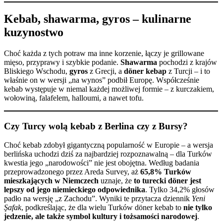
Kebab, shawarma, gyros – kulinarne
kuzynostwo
Choć każda z tych potraw ma inne korzenie, łączy je grillowane
mięso, przyprawy i szybkie podanie.
Shawarma
pochodzi z krajów
Bliskiego Wschodu,
gyros
z Grecji, a
döner kebap
z Turcji – i to
właśnie on w wersji „na wynos” podbił Europę. Współcześnie
kebab występuje w niemal każdej możliwej formie – z kurczakiem,
wołowiną, falafelem, halloumi, a nawet tofu.
Czy Turcy wolą kebab z Berlina czy z Bursy?
Choć kebab zdobył gigantyczną popularność w Europie – a wersja
berlińska uchodzi dziś za najbardziej rozpoznawalną – dla Turków
kwestia jego „narodowości” nie jest obojętna. Według badania
przeprowadzonego przez Areda Survey, aż
65,8% Turków
mieszkających w Niemczech
uznaje, że
to turecki döner jest
lepszy od jego niemieckiego odpowiednika
. Tylko 34,2% głosów
padło na wersję „z Zachodu”. Wyniki te przytacza dziennik
Yeni
Şafak
, podkreślając, że dla wielu Turków döner kebab to
nie tylko
jedzenie, ale także symbol kultury i tożsamości narodowej
.