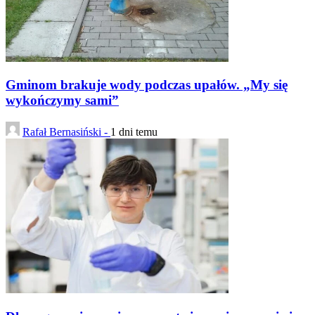
Gminom brakuje wody podczas upałów. „My się
wykończymy sami”
Rafał Bernasiński -
1 dni temu