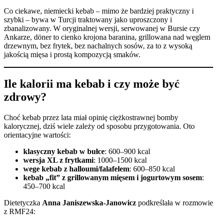
Co ciekawe, niemiecki kebab – mimo że bardziej praktyczny i
szybki – bywa w Turcji traktowany jako uproszczony i
zbanalizowany. W oryginalnej wersji, serwowanej w Bursie czy
Ankarze, döner to cienko krojona baranina, grillowana nad węglem
drzewnym, bez frytek, bez nachalnych sosów, za to z wysoką
jakością mięsa i prostą kompozycją smaków.
Ile kalorii ma kebab i czy może być
zdrowy?
Choć kebab przez lata miał opinię ciężkostrawnej bomby
kalorycznej, dziś wiele zależy od sposobu przygotowania. Oto
orientacyjne wartości:
klasyczny kebab w bułce
: 600–900 kcal
wersja XL z frytkami
: 1000–1500 kcal
wege kebab z halloumi/falafelem
: 600–850 kcal
kebab „fit” z grillowanym mięsem i jogurtowym sosem
:
450–700 kcal
Dietetyczka
Anna Janiszewska‑Janowicz
podkreślała w rozmowie
z RMF24: