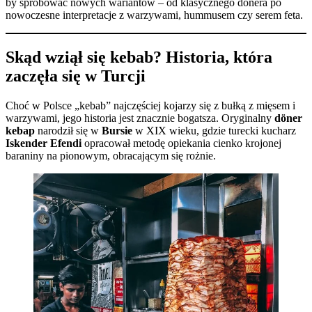
by spróbować nowych wariantów – od klasycznego dönera po
nowoczesne interpretacje z warzywami, hummusem czy serem feta.
Skąd wziął się kebab? Historia, która
zaczęła się w Turcji
Choć w Polsce „kebab” najczęściej kojarzy się z bułką z mięsem i
warzywami, jego historia jest znacznie bogatsza. Oryginalny
döner
kebap
narodził się w
Bursie
w XIX wieku, gdzie turecki kucharz
Iskender Efendi
opracował metodę opiekania cienko krojonej
baraniny na pionowym, obracającym się rożnie.