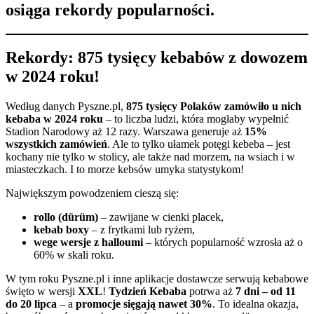
osiąga rekordy popularności.
Rekordy: 875 tysięcy kebabów z dowozem
w 2024 roku!
Według danych Pyszne.pl,
875 tysięcy Polaków zamówiło u nich
kebaba w 2024 roku
– to liczba ludzi, która mogłaby wypełnić
Stadion Narodowy aż 12 razy. Warszawa generuje aż
15%
wszystkich zamówień
. Ale to tylko ułamek potęgi kebeba – jest
kochany nie tylko w stolicy, ale także nad morzem, na wsiach i w
miasteczkach. I to morze kebsów umyka statystykom!
Największym powodzeniem cieszą się:
rollo (dürüm)
– zawijane w cienki placek,
kebab boxy
– z frytkami lub ryżem,
wege wersje z halloumi
– których popularność wzrosła aż o
60% w skali roku.
W tym roku Pyszne.pl i inne aplikacje dostawcze serwują kebabowe
święto w wersji
XXL
!
Tydzień Kebaba
potrwa aż
7 dni – od 11
do 20 lipca
– a
promocje sięgają nawet 30%
. To idealna okazja,