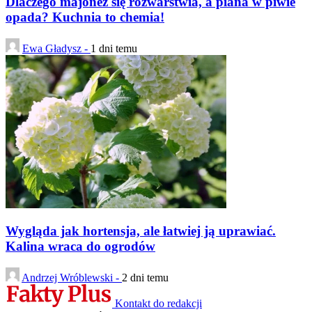
Dlaczego majonez się rozwarstwia, a piana w piwie
opada? Kuchnia to chemia!
Ewa Gładysz -
1 dni temu
Wygląda jak hortensja, ale łatwiej ją uprawiać.
Kalina wraca do ogrodów
Andrzej Wróblewski -
2 dni temu
Kontakt do redakcji