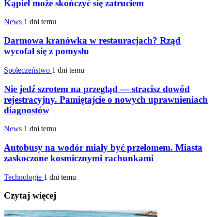
Kąpiel może skończyć się zatruciem
News
1 dni temu
Darmowa kranówka w restauracjach? Rząd
wycofał się z pomysłu
Społeczeństwo
1 dni temu
Nie jedź szrotem na przegląd — stracisz dowód
rejestracyjny. Pamiętajcie o nowych uprawnieniach
diagnostów
News
1 dni temu
Autobusy na wodór miały być przełomem. Miasta
zaskoczone kosmicznymi rachunkami
Technologie
1 dni temu
Czytaj więcej