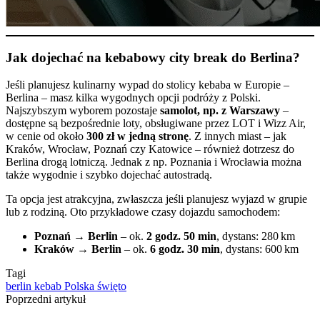
Jak dojechać na kebabowy city break do Berlina?
Jeśli planujesz kulinarny wypad do stolicy kebaba w Europie –
Berlina – masz kilka wygodnych opcji podróży z Polski.
Najszybszym wyborem pozostaje
samolot, np. z Warszawy
–
dostępne są bezpośrednie loty, obsługiwane przez LOT i Wizz Air,
w cenie od około
300 zł w jedną stronę
. Z innych miast – jak
Kraków, Wrocław, Poznań czy Katowice – również dotrzesz do
Berlina drogą lotniczą. Jednak z np. Poznania i Wrocławia można
także wygodnie i szybko dojechać autostradą.
Ta opcja jest atrakcyjna, zwłaszcza jeśli planujesz wyjazd w grupie
lub z rodziną. Oto przykładowe czasy dojazdu samochodem:
Poznań → Berlin
– ok.
2 godz. 50 min
, dystans: 280 km
Kraków → Berlin
– ok.
6 godz. 30 min
, dystans: 600 km
Tagi
berlin
kebab
Polska
święto
Poprzedni artykuł