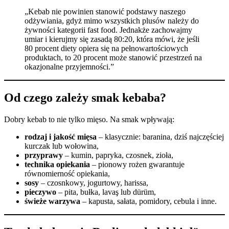
„Kebab nie powinien stanowić podstawy naszego
odżywiania, gdyż mimo wszystkich plusów należy do
żywności kategorii fast food. Jednakże zachowajmy
umiar i kierujmy się zasadą 80:20, która mówi, że jeśli
80 procent diety opiera się na pełnowartościowych
produktach, to 20 procent może stanowić przestrzeń na
okazjonalne przyjemności.”
Od czego zależy smak kebaba?
Dobry kebab to nie tylko mięso. Na smak wpływają:
rodzaj i jakość mięsa
– klasycznie: baranina, dziś najczęściej
kurczak lub wołowina,
przyprawy
– kumin, papryka, czosnek, zioła,
technika opiekania
– pionowy rożen gwarantuje
równomierność opiekania,
sosy
– czosnkowy, jogurtowy, harissa,
pieczywo
– pita, bułka, lavaş lub dürüm,
świeże warzywa
– kapusta, sałata, pomidory, cebula i inne.