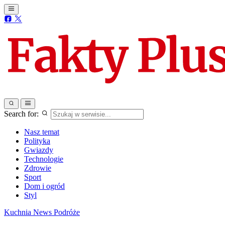
Search for:
Nasz temat
Polityka
Gwiazdy
Technologie
Zdrowie
Sport
Dom i ogród
Styl
Kuchnia
News
Podróże